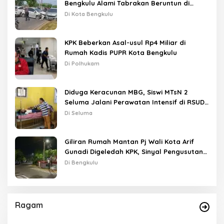
Bengkulu Alami Tabrakan Beruntun di
Lampu Merah
Di Kota Bengkulu
KPK Beberkan Asal-usul Rp4 Miliar di
Rumah Kadis PUPR Kota Bengkulu
Di Polhukam
Diduga Keracunan MBG, Siswi MTsN 2
Seluma Jalani Perawatan Intensif di RSUD
Tais
Di Seluma
Giliran Rumah Mantan Pj Wali Kota Arif
Gunadi Digeledah KPK, Sinyal Pengusutan
Meluas
Di Bengkulu
Ragam