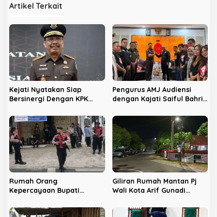
a
Artikel Terkait
s
i
p
o
s
Kejati Nyatakan Siap
Pengurus AMJ Audiensi
Bersinergi Dengan KPK
dengan Kajati Saiful Bahri
Berantas Korupsi di
Siregar
Bengkulu
Rumah Orang
Giliran Rumah Mantan Pj
Kepercayaan Bupati
Wali Kota Arif Gunadi
Nonaktif Rejang Lebong
Digeledah KPK, Sinyal
Digeledah KPK
Pengusutan Meluas