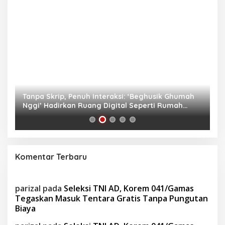
as
Tanpa Skrip, Penuh Interaksi: ‘Beghusik Ghumah
W
Nggi’ Hadirkan Ruang Digital Seperti Rumah
Us
Sendiri
Komentar Terbaru
parizal
pada
Seleksi TNI AD, Korem 041/Gamas
Tegaskan Masuk Tentara Gratis Tanpa Pungutan
Biaya