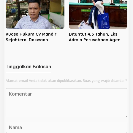
Kuasa Hukum CV Mandiri
Dituntut 4,5 Tahun, Eks
Sejahtera: Dakwaan
Admin Perusahaan Agen
Kepada Latifa Terbukti,
Pupuk Divonis 3,5 Tahun
Perkara Lain Tetap Lanjut
Tinggalkan Balasan
Alamat email Anda tidak akan dipublikasikan.
Ruas yang wajib ditandai
*