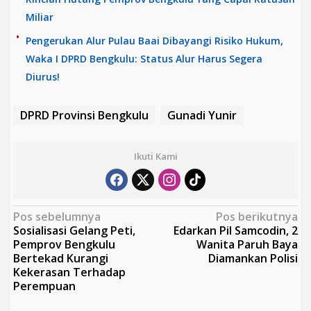
Miliar
Pengerukan Alur Pulau Baai Dibayangi Risiko Hukum,
Waka I DPRD Bengkulu: Status Alur Harus Segera
Diurus!
DPRD Provinsi Bengkulu
Gunadi Yunir
Ikuti Kami
N
Pos sebelumnya
Pos berikutnya
Sosialisasi Gelang Peti,
Edarkan Pil Samcodin, 2
a
Pemprov Bengkulu
Wanita Paruh Baya
v
Bertekad Kurangi
Diamankan Polisi
Kekerasan Terhadap
i
Perempuan
g