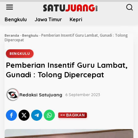
L
e
w
Bengkulu
Jawa Timur
Kepri
a
t
i
Pemberian Insentif Guru Lambat, Gunadi : Tolong
Beranda
-
Bengkulu
-
k
Dipercepat
e
k
BENGKULU
o
Pemberian Insentif Guru Lambat,
n
t
Gunadi : Tolong Dipercepat
e
n
Redaksi Satujuang
6 September 2023