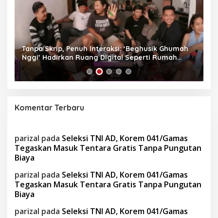
as
Tanpa Skrip, Penuh Interaksi: ‘Beghusik Ghumah
W
Nggi’ Hadirkan Ruang Digital Seperti Rumah
Us
Sendiri
Komentar Terbaru
parizal
pada
Seleksi TNI AD, Korem 041/Gamas
Tegaskan Masuk Tentara Gratis Tanpa Pungutan
Biaya
parizal
pada
Seleksi TNI AD, Korem 041/Gamas
Tegaskan Masuk Tentara Gratis Tanpa Pungutan
Biaya
parizal
pada
Seleksi TNI AD, Korem 041/Gamas