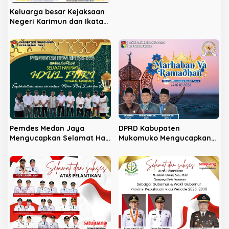
Keluarga besar Kejaksaan
Negeri Karimun dan Ikatan
Adhyaksa Dharmakarini
Daerah Karimun
mengucapkan Selamat
Hari Raya Idulfitri
1446H/2025 Masehi
Pemdes Medan Jaya
DPRD Kabupaten
Mengucapkan Selamat Hari
Mukomuko Mengucapkan
Raya Idulfitri 1446H/2025
Selamat Menunaikan
Ibadah Puasa 1446 H