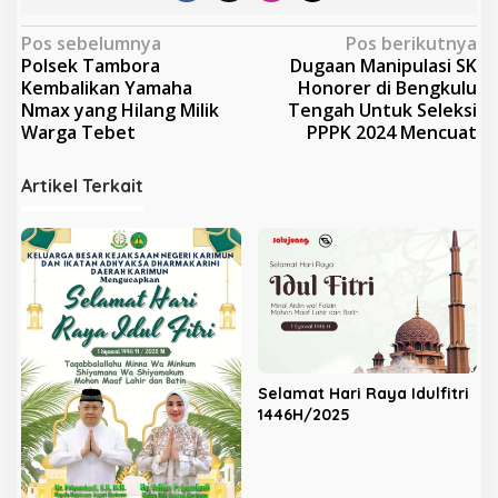
N
Pos sebelumnya
Pos berikutnya
Polsek Tambora
Dugaan Manipulasi SK
a
Kembalikan Yamaha
Honorer di Bengkulu
v
Nmax yang Hilang Milik
Tengah Untuk Seleksi
Warga Tebet
PPPK 2024 Mencuat
i
g
Artikel Terkait
a
s
i
p
o
s
Selamat Hari Raya Idulfitri
1446H/2025