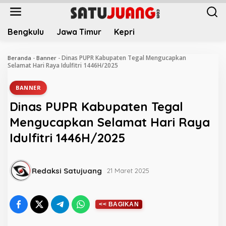
L
e
w
Bengkulu
Jawa Timur
Kepri
a
t
i
Dinas PUPR Kabupaten Tegal Mengucapkan
Beranda
-
Banner
-
k
Selamat Hari Raya Idulfitri 1446H/2025
e
k
BANNER
o
Dinas PUPR Kabupaten Tegal
n
t
Mengucapkan Selamat Hari Raya
e
Idulfitri 1446H/2025
n
Redaksi Satujuang
21 Maret 2025