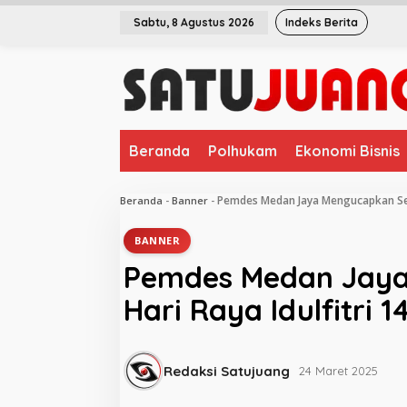
L
Sabtu, 8 Agustus 2026
Indeks Berita
e
w
a
t
i
k
e
Beranda
Polhukam
Ekonomi Bisnis
k
o
n
Pemdes Medan Jaya Mengucapkan Sela
Beranda
-
Banner
-
t
e
BANNER
n
Pemdes Medan Jaya
Hari Raya Idulfitri 
Redaksi Satujuang
24 Maret 2025