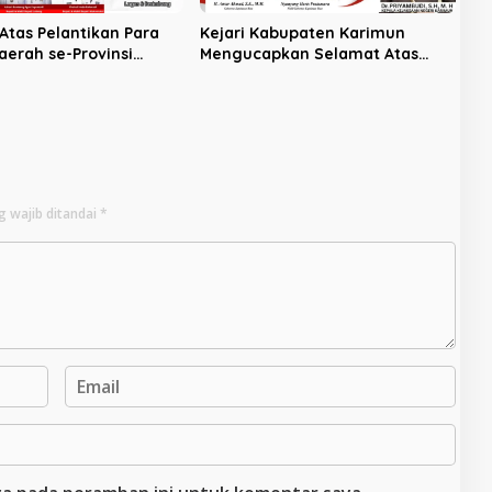
Atas Pelantikan Para
Kejari Kabupaten Karimun
aerah se-Provinsi
Mengucapkan Selamat Atas
 Untuk Periode 2025-
Dilantiknya Gubernur dan Wakil
Gubernur KEPRI Periode 2025-
2030
g wajib ditandai
*