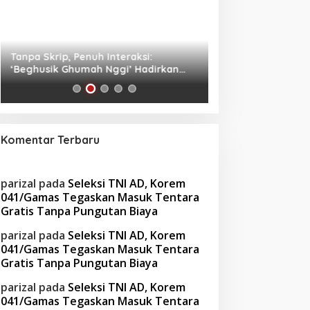
Tanpa Skrip, Penuh Interaksi:
Waspada! Gaya Hi
‘Beghusik Ghumah Nggi’ Hadirkan
Obesitas di Usia Pr
Ruang Digital Seperti Rumah Sendiri
Cara Mengatasiny
Komentar Terbaru
parizal
pada
Seleksi TNI AD, Korem
041/Gamas Tegaskan Masuk Tentara
Gratis Tanpa Pungutan Biaya
parizal
pada
Seleksi TNI AD, Korem
041/Gamas Tegaskan Masuk Tentara
Gratis Tanpa Pungutan Biaya
parizal
pada
Seleksi TNI AD, Korem
041/Gamas Tegaskan Masuk Tentara