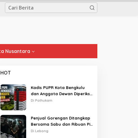
a Nusantara
HOT
Kadis PUPR Kota Bengkulu
dan Anggota Dewan Diperiksa
KPK Hari Ini
Di Polhukam
Penjual Gorengan Ditangkap
Bersama Sabu dan Ribuan Pil,
Nama Oknum APH Disebut
Di Lebong
Saat Interogasi