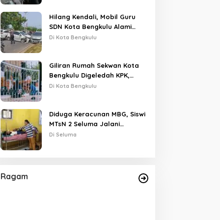
Hilang Kendali, Mobil Guru
SDN Kota Bengkulu Alami
Tabrakan Beruntun di Lampu
Di Kota Bengkulu
Merah
Giliran Rumah Sekwan Kota
Bengkulu Digeledah KPK,
Dikawal Polisi Bersenjata
Di Kota Bengkulu
Diduga Keracunan MBG, Siswi
MTsN 2 Seluma Jalani
Perawatan Intensif di RSUD
Di Seluma
Tais
Ragam