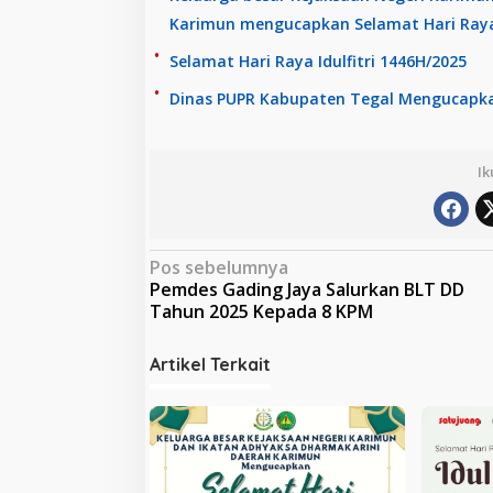
Karimun mengucapkan Selamat Hari Raya 
Selamat Hari Raya Idulfitri 1446H/2025
Dinas PUPR Kabupaten Tegal Mengucapkan
Ik
N
Pos sebelumnya
Pemdes Gading Jaya Salurkan BLT DD
a
Tahun 2025 Kepada 8 KPM
v
i
Artikel Terkait
g
a
s
i