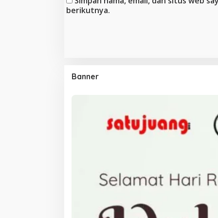
Simpan nama, email, dan situs web s
berikutnya.
Banner