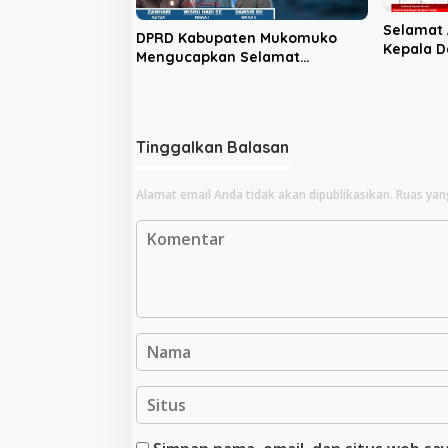
Selamat 
DPRD Kabupaten Mukomuko
Kepala D
Mengucapkan Selamat
Bengkulu
Menunaikan Ibadah Puasa 1446
2030
H
Tinggalkan Balasan
Alamat email Anda tidak akan dipublikasikan.
Ruas yan