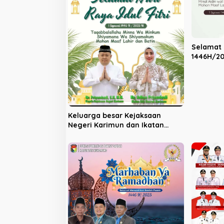
p
o
s
Selamat H
1446H/2
Keluarga besar Kejaksaan
Negeri Karimun dan Ikatan
Adhyaksa Dharmakarini Daerah
Karimun mengucapkan Selamat
Hari Raya Idulfitri 1446H/2025
Masehi