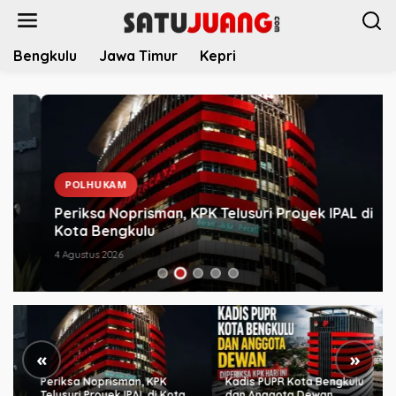
L
e
w
Bengkulu
Jawa Timur
Kepri
a
t
i
k
e
k
o
n
POLHUKAM
t
Periksa Noprisman, KPK Telusuri Proyek IPAL di
e
Kota Bengkulu
n
4 Agustus 2026
«
»
Periksa Noprisman, KPK
Kadis PUPR Kota Bengkulu
Telusuri Proyek IPAL di Kota
dan Anggota Dewan