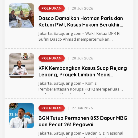
I
S
|
28 Juli 2026
POLHUKAM
O
A
L
T
Dasco Damaikan Hotman Paris dan
E
U
H
Ketum PWI, Kasus Hukum Berakhir
J
R
U
Damai
E
Jakarta, Satujuang.com – Wakil Ketua DPR RI
A
D
N
Sufmi Dasco Ahmad mempertemukan
A
G
pengacara
K
S
I
S
|
28 Juli 2026
POLHUKAM
O
A
L
T
KPK Kembangkan Kasus Suap Rejang
E
U
H
Lebong, Proyek Limbah Medis
J
R
U
Pemkot Bengkulu Ikut Disorot
E
Jakarta, Satujuang.com – Komisi
A
D
N
Pemberantasan Korupsi (KPK) memperluas
A
G
arah penyidikan kasus dugaan
K
S
I
S
|
27 Juli 2026
POLHUKAM
O
A
L
T
BGN Tutup Permanen 833 Dapur MBG
E
U
H
dan Pecat 261 Pegawai
J
R
U
E
Jakarta, Satujuang.com – Badan Gizi Nasional
A
D
N