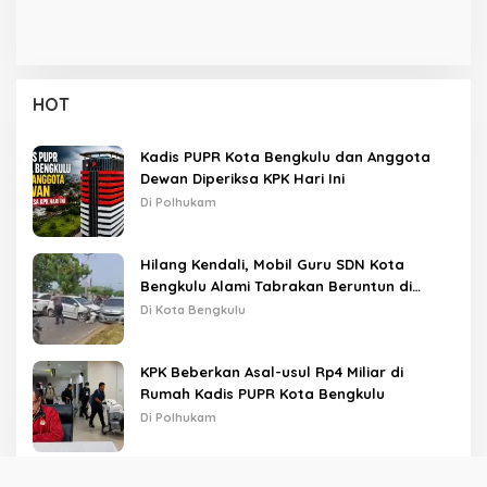
HOT
Kadis PUPR Kota Bengkulu dan Anggota
Dewan Diperiksa KPK Hari Ini
Di Polhukam
Hilang Kendali, Mobil Guru SDN Kota
Bengkulu Alami Tabrakan Beruntun di
Lampu Merah
Di Kota Bengkulu
KPK Beberkan Asal-usul Rp4 Miliar di
Rumah Kadis PUPR Kota Bengkulu
Di Polhukam
Diduga Keracunan MBG, Siswi MTsN 2