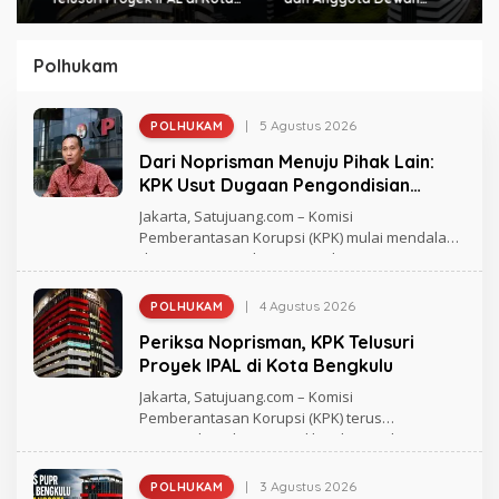
Bengkulu
Diperiksa KPK Hari Ini
Polhukam
|
5 Agustus 2026
POLHUKAM
O
L
Dari Noprisman Menuju Pihak Lain:
E
H
KPK Usut Dugaan Pengondisian
R
Proyek di Pemkot Bengkulu
E
Jakarta, Satujuang.com – Komisi
D
Pemberantasan Korupsi (KPK) mulai mendalami
A
dugaan pengondisian proyek
K
S
I
S
|
4 Agustus 2026
POLHUKAM
O
A
L
T
Periksa Noprisman, KPK Telusuri
E
U
H
Proyek IPAL di Kota Bengkulu
J
R
U
A
Jakarta, Satujuang.com – Komisi
A
G
N
Pemberantasan Korupsi (KPK) terus
H
G
mengembangkan penyidikan kasus dugaan
M
A
D
|
3 Agustus 2026
POLHUKAM
O