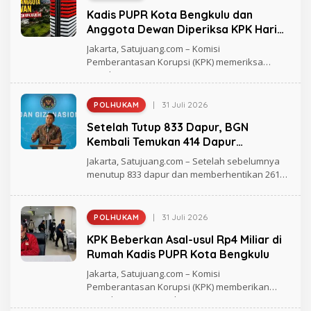
L
Kadis PUPR Kota Bengkulu dan
E
H
Anggota Dewan Diperiksa KPK Hari
R
Ini
A
Jakarta, Satujuang.com – Komisi
G
Pemberantasan Korupsi (KPK) memeriksa
H
Kepala Dinas PUPR Kota
M
A
D
|
31 Juli 2026
POLHUKAM
O
L
Setelah Tutup 833 Dapur, BGN
E
H
Kembali Temukan 414 Dapur
R
Bermasalah dan ‘Double Account’,
E
Jakarta, Satujuang.com – Setelah sebelumnya
D
Amankan Rp311,2 Miliar
menutup 833 dapur dan memberhentikan 261
A
pegawai
K
S
I
S
|
31 Juli 2026
POLHUKAM
O
A
L
T
KPK Beberkan Asal-usul Rp4 Miliar di
E
U
H
Rumah Kadis PUPR Kota Bengkulu
J
R
U
E
Jakarta, Satujuang.com – Komisi
A
D
N
Pemberantasan Korupsi (KPK) memberikan
A
G
penjelasan resmi terkait penyitaan
K
S