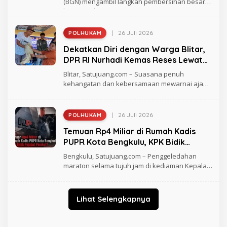
(BGN) mengambil langkah pembersihan besar-
A
G
besaran di
K
S
I
S
|
26 Juli 2026
POLHUKAM
O
A
L
T
Dekatkan Diri dengan Warga Blitar,
E
U
H
DPR RI Nurhadi Kemas Reses Lewat
J
H
U
Mancing Gratis dan Kulineran
E
Blitar, Satujuang.com – Suasana penuh
A
R
N
kehangatan dan kebersamaan mewarnai ajang
L
G
serap aspirasi
I
N
A
|
26 Juli 2026
POLHUKAM
O
L
Temuan Rp4 Miliar di Rumah Kadis
E
H
PUPR Kota Bengkulu, KPK Bidik
R
Pejabat Pemkot?
A
Bengkulu, Satujuang.com – Penggeledahan
G
maraton selama tujuh jam di kediaman Kepala
H
Dinas
M
A
D
Lihat Selengkapnya