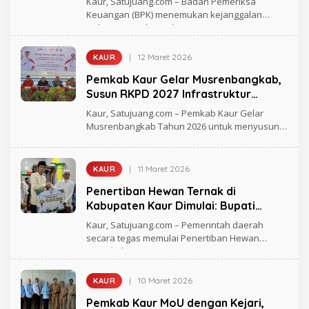
Kaur, Satujuang.com – Badan Pemeriksa
G
Keuangan (BPK) menemukan kejanggalan
H
terkait pengadaan alat
M
A
D
|
12 Maret 2026
KAUR
O
L
Pemkab Kaur Gelar Musrenbangkab,
E
H
Susun RKPD 2027 Infrastruktur
R
Berkelanjutan
A
Kaur, Satujuang.com – Pemkab Kaur Gelar
G
Musrenbangkab Tahun 2026 untuk menyusun
H
Rencana
M
A
D
|
11 Maret 2026
KAUR
O
L
Penertiban Hewan Ternak di
E
H
Kabupaten Kaur Dimulai: Bupati
R
Tegas Atasi Ternak Liar
A
Kaur, Satujuang.com – Pemerintah daerah
G
secara tegas memulai Penertiban Hewan
H
Ternak di
M
A
D
|
10 Maret 2026
KAUR
O
L
Pemkab Kaur MoU dengan Kejari,
E