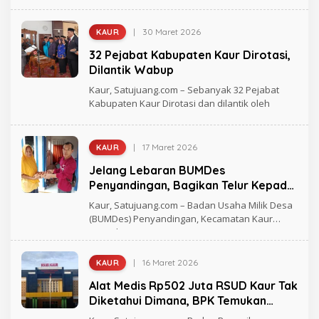
M
A
D
|
30 Maret 2026
KAUR
O
L
32 Pejabat Kabupaten Kaur Dirotasi,
E
H
Dilantik Wabup
R
A
Kaur, Satujuang.com – Sebanyak 32 Pejabat
G
Kabupaten Kaur Dirotasi dan dilantik oleh
H
M
A
D
|
17 Maret 2026
KAUR
O
L
Jelang Lebaran BUMDes
E
H
Penyandingan, Bagikan Telur Kepada
R
Masyarakat
A
Kaur, Satujuang.com – Badan Usaha Milik Desa
G
(BUMDes) Penyandingan, Kecamatan Kaur
H
Tengah,
M
A
D
|
16 Maret 2026
KAUR
O
L
Alat Medis Rp502 Juta RSUD Kaur Tak
E
H
Diketahui Dimana, BPK Temukan
R
Kejanggalan
A