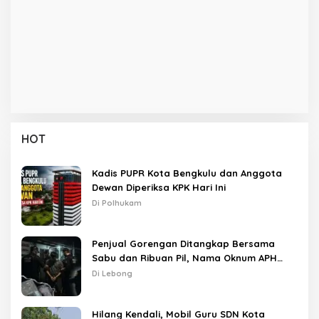
HOT
Kadis PUPR Kota Bengkulu dan Anggota
Dewan Diperiksa KPK Hari Ini
Di Polhukam
Penjual Gorengan Ditangkap Bersama
Sabu dan Ribuan Pil, Nama Oknum APH
Disebut Saat Interogasi
Di Lebong
Hilang Kendali, Mobil Guru SDN Kota