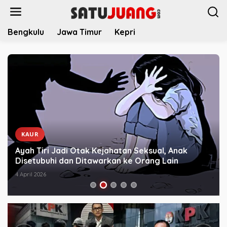
L
e
w
Bengkulu
Jawa Timur
Kepri
a
t
i
k
e
k
o
n
t
e
KAUR
n
Ayah Tiri Jadi Otak Kejahatan Seksual, Anak
Disetubuhi dan Ditawarkan ke Orang Lain
4 April 2026