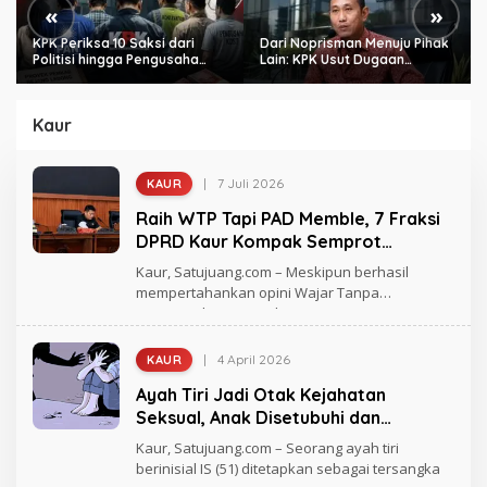
«
»
KPK Periksa 10 Saksi dari
Dari Noprisman Menuju Pihak
Politisi hingga Pengusaha
Lain: KPK Usut Dugaan
Kost di Kota Bengkulu
Pengondisian Proyek di
Pemkot Bengkulu
Kaur
|
7 Juli 2026
KAUR
O
L
Raih WTP Tapi PAD Memble, 7 Fraksi
E
H
DPRD Kaur Kompak Semprot
R
Eksekutif Soal Sektor Tambak Udang
E
Kaur, Satujuang.com – Meskipun berhasil
D
mempertahankan opini Wajar Tanpa
A
Pengecualian (WTP) dari
K
S
I
S
|
4 April 2026
KAUR
O
A
L
T
Ayah Tiri Jadi Otak Kejahatan
E
U
H
Seksual, Anak Disetubuhi dan
J
R
U
Ditawarkan ke Orang Lain
A
Kaur, Satujuang.com – Seorang ayah tiri
A
G
N
berinisial IS (51) ditetapkan sebagai tersangka
H
G