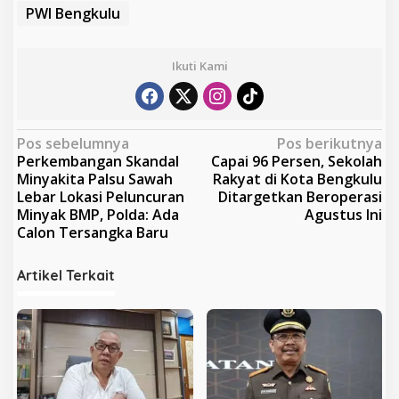
PWI Bengkulu
Ikuti Kami
N
Pos sebelumnya
Pos berikutnya
Perkembangan Skandal
Capai 96 Persen, Sekolah
a
Minyakita Palsu Sawah
Rakyat di Kota Bengkulu
v
Lebar Lokasi Peluncuran
Ditargetkan Beroperasi
Minyak BMP, Polda: Ada
Agustus Ini
i
Calon Tersangka Baru
g
a
Artikel Terkait
s
i
p
o
s