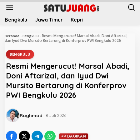
L
e
w
Bengkulu
Jawa Timur
Kepri
a
t
i
Resmi Mengerucut! Marsal Abadi, Doni Aftarizal,
Beranda
-
Bengkulu
-
k
dan Iyud Dwi Mursito Bertarung di Konferprov PWI Bengkulu 2026
e
k
BENGKULU
o
Resmi Mengerucut! Marsal Abadi,
n
t
Doni Aftarizal, dan Iyud Dwi
e
Mursito Bertarung di Konferprov
n
PWI Bengkulu 2026
Raghmad
8 Juli 2026