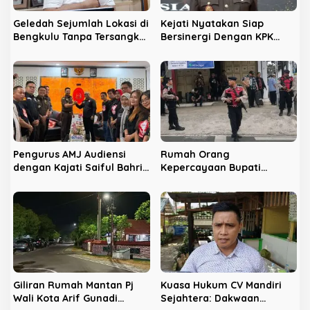
Geledah Sejumlah Lokasi di
Kejati Nyatakan Siap
Bengkulu Tanpa Tersangka,
Bersinergi Dengan KPK
LPHB Minta KPK Terbuka
Berantas Korupsi di
Bengkulu
Pengurus AMJ Audiensi
Rumah Orang
dengan Kajati Saiful Bahri
Kepercayaan Bupati
Siregar
Nonaktif Rejang Lebong
Digeledah KPK
Giliran Rumah Mantan Pj
Kuasa Hukum CV Mandiri
Wali Kota Arif Gunadi
Sejahtera: Dakwaan