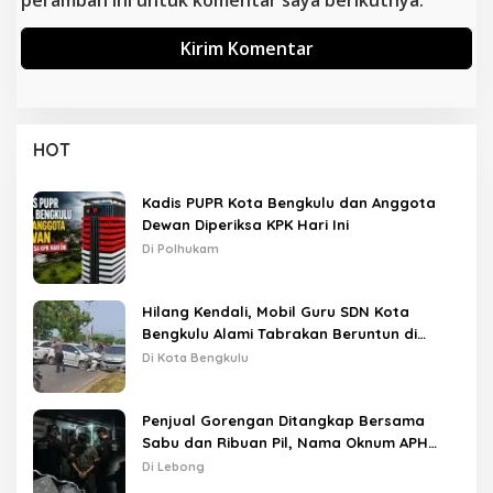
peramban ini untuk komentar saya berikutnya.
HOT
Kadis PUPR Kota Bengkulu dan Anggota
Dewan Diperiksa KPK Hari Ini
Di Polhukam
Hilang Kendali, Mobil Guru SDN Kota
Bengkulu Alami Tabrakan Beruntun di
Lampu Merah
Di Kota Bengkulu
Penjual Gorengan Ditangkap Bersama
Sabu dan Ribuan Pil, Nama Oknum APH
Disebut Saat Interogasi
Di Lebong