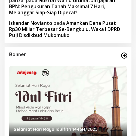
parizal
pada
Nusron Wahid Ultimatum Jajaran
BPN: Pengukuran Tanah Maksimal 7 Hari,
Melanggar Siap-Siap Dipecat!
Iskandar Novianto
pada
Amankan Dana Pusat
Rp30 Miliar Terbesar Se-Bengkulu, Waka I DPRD
Puji Disdikbud Mukomuko
Banner
Selamat Hari Raya Idulfitri 1446H/2025