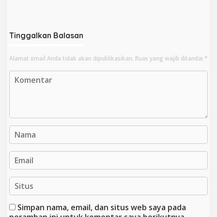
Digeledah KPK, Sinyal
Kepada Latifa Terbukti,
Pengusutan Meluas
Perkara Lain Tetap Lanjut
Tinggalkan Balasan
Alamat email Anda tidak akan dipublikasikan.
Ruas yang wajib ditandai
*
Simpan nama, email, dan situs web saya pada