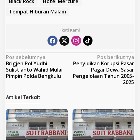
Black Rock
Hotel Mercure
Tempat Hiburan Malam
Ikuti Kami
N
Pos sebelumnya
Pos berikutnya
Brigjen Pol Yudhi
Penyidikan Korupsi Pasar
a
Sulistianto Wahid Mulai
Pagar Dewa Sasar
v
Pimpin Polda Bengkulu
Pengelolaan Tahun 2005-
2025
i
g
Artikel Terkait
a
s
i
p
o