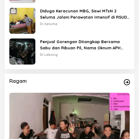
Diduga Keracunan MBG, Siswi MTsN 2
Seluma Jalani Perawatan Intensif di RSUD
Tais
Di Seluma
Penjual Gorengan Ditangkap Bersama
Sabu dan Ribuan Pil, Nama Oknum APH
Disebut Saat Interogasi
Di Lebong
Ragam