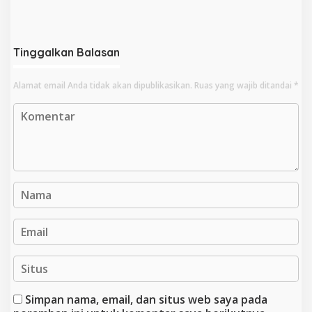
Kadis PUPR Kota Bengkulu
Pembakaran Instruktur
Gym Optimistis Bebas
Tinggalkan Balasan
Alamat email Anda tidak akan dipublikasikan.
Ruas yang wajib ditandai
*
Simpan nama, email, dan situs web saya pada