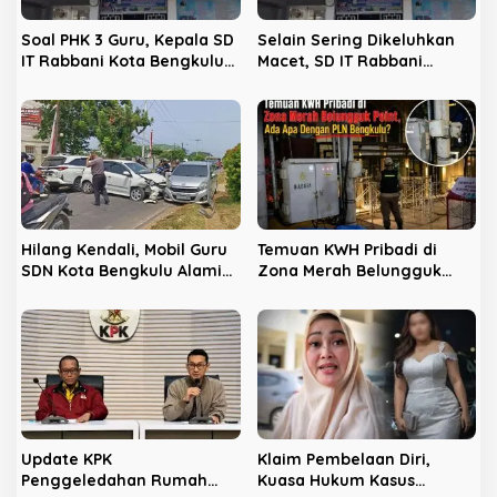
s
Soal PHK 3 Guru, Kepala SD
Selain Sering Dikeluhkan
IT Rabbani Kota Bengkulu
Macet, SD IT Rabbani
Sebut Demi Murid
Dikabarkan PHK Sepihak 3
Guru Tanpa Pesangon
Hilang Kendali, Mobil Guru
Temuan KWH Pribadi di
SDN Kota Bengkulu Alami
Zona Merah Belungguk
Tabrakan Beruntun di
Point, Ada Apa Dengan PLN
Lampu Merah
Bengkulu?
Update KPK
Klaim Pembelaan Diri,
Penggeledahan Rumah
Kuasa Hukum Kasus