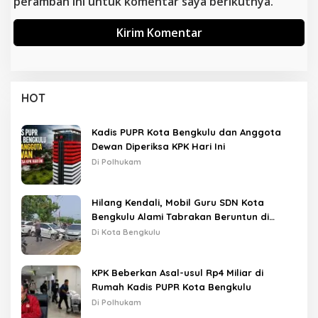
peramban ini untuk komentar saya berikutnya.
HOT
Kadis PUPR Kota Bengkulu dan Anggota
Dewan Diperiksa KPK Hari Ini
Di Polhukam
Hilang Kendali, Mobil Guru SDN Kota
Bengkulu Alami Tabrakan Beruntun di
Lampu Merah
Di Kota Bengkulu
KPK Beberkan Asal-usul Rp4 Miliar di
Rumah Kadis PUPR Kota Bengkulu
Di Polhukam