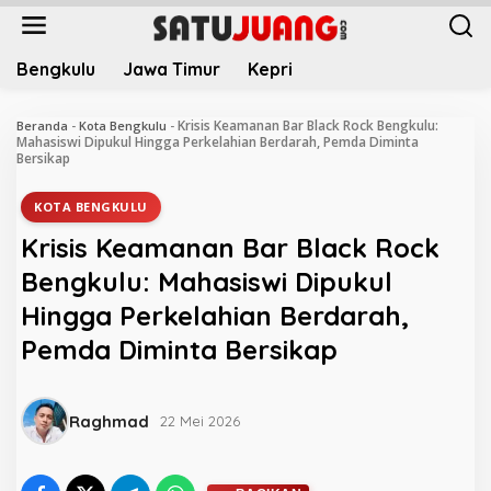
L
e
w
Bengkulu
Jawa Timur
Kepri
a
t
i
Krisis Keamanan Bar Black Rock Bengkulu:
Beranda
-
Kota Bengkulu
-
k
Mahasiswi Dipukul Hingga Perkelahian Berdarah, Pemda Diminta
Bersikap
e
k
o
KOTA BENGKULU
n
Krisis Keamanan Bar Black Rock
t
e
Bengkulu: Mahasiswi Dipukul
n
Hingga Perkelahian Berdarah,
Pemda Diminta Bersikap
Raghmad
22 Mei 2026