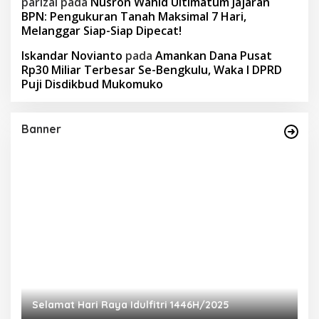
parizal
pada
Nusron Wahid Ultimatum Jajaran
BPN: Pengukuran Tanah Maksimal 7 Hari,
Melanggar Siap-Siap Dipecat!
Iskandar Novianto
pada
Amankan Dana Pusat
Rp30 Miliar Terbesar Se-Bengkulu, Waka I DPRD
Puji Disdikbud Mukomuko
Banner
Selamat Hari Raya Idulfitri 1446H/2025