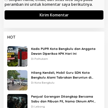
peramban ini untuk komentar saya berikutnya.
HOT
Kadis PUPR Kota Bengkulu dan Anggota
Dewan Diperiksa KPK Hari Ini
Di Polhukam
Hilang Kendali, Mobil Guru SDN Kota
Bengkulu Alami Tabrakan Beruntun di
Lampu Merah
Di Kota Bengkulu
Penjual Gorengan Ditangkap Bersama
Sabu dan Ribuan Pil, Nama Oknum APH
Disebut Saat Interogasi
Di Lebong