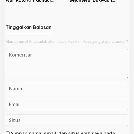
Wali Kota Arif Gunadi
Sejahtera: Dakwaan
Digeledah KPK, Sinyal
Kepada Latifa Terbukti,
Pengusutan Meluas
Perkara Lain Tetap Lanjut
Tinggalkan Balasan
Alamat email Anda tidak akan dipublikasikan.
Ruas yang wajib ditandai
*
Simpan nama, email, dan situs web saya pada