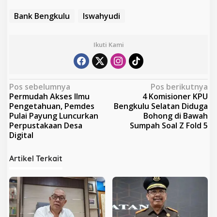
Bank Bengkulu
Iswahyudi
Ikuti Kami
N
Pos sebelumnya
Pos berikutnya
Permudah Akses Ilmu
4 Komisioner KPU
a
Pengetahuan, Pemdes
Bengkulu Selatan Diduga
v
Pulai Payung Luncurkan
Bohong di Bawah
Perpustakaan Desa
Sumpah Soal Z Fold 5
i
Digital
g
a
Artikel Terkait
s
i
p
o