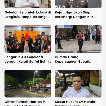
s
Geledah Sejumlah Lokasi di
Kejati Nyatakan Siap
Bengkulu Tanpa Tersangka,
Bersinergi Dengan KPK
LPHB Minta KPK Terbuka
Berantas Korupsi di
Bengkulu
Pengurus AMJ Audiensi
Rumah Orang
dengan Kajati Saiful Bahri
Kepercayaan Bupati
Siregar
Nonaktif Rejang Lebong
Digeledah KPK
Giliran Rumah Mantan Pj
Kuasa Hukum CV Mandiri