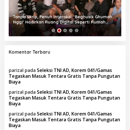
as
Tanpa Skrip, Penuh Interaksi: ‘Beghusik Ghumah
W
Nggi’ Hadirkan Ruang Digital Seperti Rumah
Us
Sendiri
Komentar Terbaru
parizal
pada
Seleksi TNI AD, Korem 041/Gamas
Tegaskan Masuk Tentara Gratis Tanpa Pungutan
Biaya
parizal
pada
Seleksi TNI AD, Korem 041/Gamas
Tegaskan Masuk Tentara Gratis Tanpa Pungutan
Biaya
parizal
pada
Seleksi TNI AD, Korem 041/Gamas
Tegaskan Masuk Tentara Gratis Tanpa Pungutan
Biaya