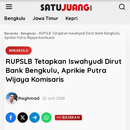
L
e
w
Bengkulu
Jawa Timur
Kepri
a
t
i
RUPSLB Tetapkan Iswahyudi Dirut Bank Bengkulu,
Beranda
-
Bengkulu
-
k
Aprikie Putra Wijaya Komisaris
e
k
BENGKULU
o
RUPSLB Tetapkan Iswahyudi Dirut
n
t
Bank Bengkulu, Aprikie Putra
e
Wijaya Komisaris
n
Raghmad
22 Juni 2026