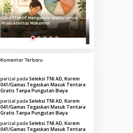
Tanpa Skrip, Penuh Interaksi:
Waspada! Gaya Hi
‘Beghusik Ghumah Nggi’ Hadirkan
Obesitas di Usia Pr
Ruang Digital Seperti Rumah Sendiri
Cara Mengatasiny
Komentar Terbaru
parizal
pada
Seleksi TNI AD, Korem
041/Gamas Tegaskan Masuk Tentara
Gratis Tanpa Pungutan Biaya
parizal
pada
Seleksi TNI AD, Korem
041/Gamas Tegaskan Masuk Tentara
Gratis Tanpa Pungutan Biaya
parizal
pada
Seleksi TNI AD, Korem
041/Gamas Tegaskan Masuk Tentara