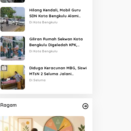
Hilang Kendali, Mobil Guru
SDN Kota Bengkulu Alami
Tabrakan Beruntun di Lampu
Di Kota Bengkulu
Merah
Giliran Rumah Sekwan Kota
Bengkulu Digeledah KPK,
Dikawal Polisi Bersenjata
Di Kota Bengkulu
Diduga Keracunan MBG, Siswi
MTsN 2 Seluma Jalani
Perawatan Intensif di RSUD
Di Seluma
Tais
Ragam