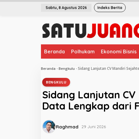
L
Sabtu, 8 Agustus 2026
Indeks Berita
e
w
a
t
i
k
e
Beranda
Polhukam
Ekonomi Bisnis
k
o
n
Sidang Lanjutan CV Mandiri Sejaht
Beranda
-
Bengkulu
-
t
e
BENGKULU
n
Sidang Lanjutan CV 
Data Lengkap dari 
Raghmad
29 Juni 2026