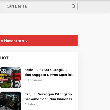
a Nusantara
HOT
Kadis PUPR Kota Bengkulu
dan Anggota Dewan Diperiksa
KPK Hari Ini
Di Polhukam
Penjual Gorengan Ditangkap
Bersama Sabu dan Ribuan Pil,
Nama Oknum APH Disebut
Di Lebong
Saat Interogasi