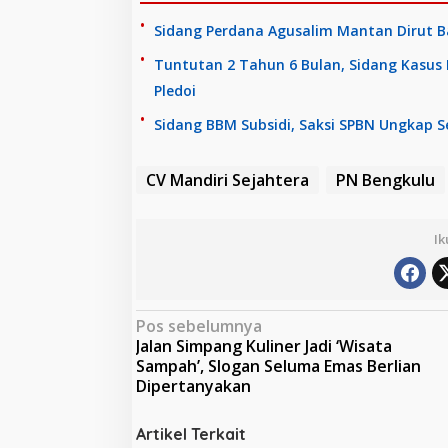
Sidang Perdana Agusalim Mantan Dirut Ba
Tuntutan 2 Tahun 6 Bulan, Sidang Kasu
Pledoi
Sidang BBM Subsidi, Saksi SPBN Ungkap S
CV Mandiri Sejahtera
PN Bengkulu
Ik
N
Pos sebelumnya
Jalan Simpang Kuliner Jadi ‘Wisata
a
Sampah’, Slogan Seluma Emas Berlian
v
Dipertanyakan
i
Artikel Terkait
g