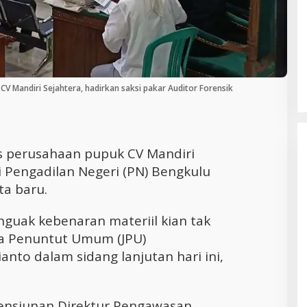
Cara Efektif Mengelola Waktu untuk
Produktivitas Maksimal
CV Mandiri Sejahtera, hadirkan saksi pakar Auditor Forensik
 perusahaan pupuk CV Mandiri
i Pengadilan Negeri (PN) Bengkulu
ta baru.
uak kebenaran materiil kian tak
ksa Penuntut Umum (JPU)
nto dalam sidang lanjutan hari ini,
pensiunan Direktur Pengawasan