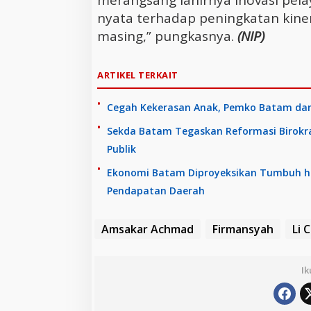
merangsang lahirnya inovasi pel
nyata terhadap peningkatan kiner
masing,” pungkasnya.
(NIP)
ARTIKEL TERKAIT
Cegah Kekerasan Anak, Pemko Batam dan
Sekda Batam Tegaskan Reformasi Birokr
Publik
Ekonomi Batam Diproyeksikan Tumbuh hi
Pendapatan Daerah
Amsakar Achmad
Firmansyah
Li 
Ik