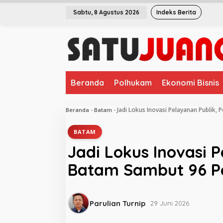
L
Sabtu, 8 Agustus 2026
Indeks Berita
e
w
a
t
i
k
e
Beranda
Polhukam
Ekonomi Bisnis
k
o
n
Jadi Lokus Inovasi Pelayanan Publik
Beranda
-
Batam
-
t
e
BATAM
n
Jadi Lokus Inovasi 
Batam Sambut 96 Pe
Parulian Turnip
29 Juni 2026