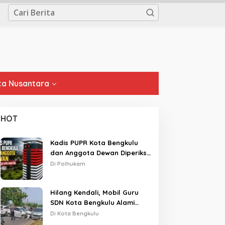
a Nusantara
HOT
Kadis PUPR Kota Bengkulu
dan Anggota Dewan Diperiksa
KPK Hari Ini
Di Polhukam
Hilang Kendali, Mobil Guru
SDN Kota Bengkulu Alami
Tabrakan Beruntun di Lampu
Di Kota Bengkulu
Merah