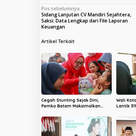
N
Pos sebelumnya
Sidang Lanjutan CV Mandiri Sejahtera,
a
Saksi: Data Lengkap dari File Laporan
v
Keuangan
i
Artikel Terkait
g
a
s
i
p
o
s
Cegah Stunting Sejak Dini,
Wali Ko
Pemko Batam Maksimalkan
Lantik 31
Peran Posyandu
Sekolah