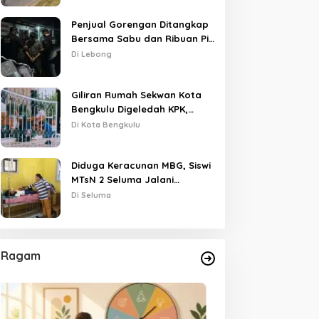
Penjual Gorengan Ditangkap
Bersama Sabu dan Ribuan Pil,
Nama Oknum APH Disebut
Di Lebong
Saat Interogasi
Giliran Rumah Sekwan Kota
Bengkulu Digeledah KPK,
Dikawal Polisi Bersenjata
Di Kota Bengkulu
Diduga Keracunan MBG, Siswi
MTsN 2 Seluma Jalani
Perawatan Intensif di RSUD
Di Seluma
Tais
Ragam