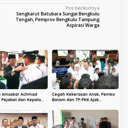
Pos berikutnya
Sengkarut Batubara Sungai Bengkulu
Tengah, Pemprov Bengkulu Tampung
Aspirasi Warga
ta Amsakar Achmad
Cegah Kekerasan Anak, Pemko
1 Pejabat dan Kepala
Batam dan TP-PKK Ajak
Masyarakat Berkontribusi