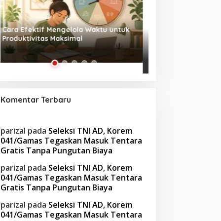
Tanpa Skrip, Penuh Interaksi:
Waspada! Gaya Hi
‘Beghusik Ghumah Nggi’ Hadirkan
Obesitas di Usia Pr
Ruang Digital Seperti Rumah Sendiri
Cara Mengatasiny
Komentar Terbaru
parizal
pada
Seleksi TNI AD, Korem
041/Gamas Tegaskan Masuk Tentara
Gratis Tanpa Pungutan Biaya
parizal
pada
Seleksi TNI AD, Korem
041/Gamas Tegaskan Masuk Tentara
Gratis Tanpa Pungutan Biaya
parizal
pada
Seleksi TNI AD, Korem
041/Gamas Tegaskan Masuk Tentara