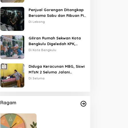
Penjual Gorengan Ditangkap
Bersama Sabu dan Ribuan Pil,
Nama Oknum APH Disebut
Di Lebong
Saat Interogasi
Giliran Rumah Sekwan Kota
Bengkulu Digeledah KPK,
Dikawal Polisi Bersenjata
Di Kota Bengkulu
Diduga Keracunan MBG, Siswi
MTsN 2 Seluma Jalani
Perawatan Intensif di RSUD
Di Seluma
Tais
Ragam