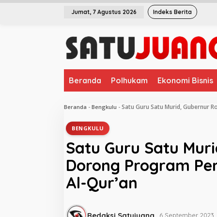
L
Jumat, 7 Agustus 2026
Indeks Berita
e
w
a
t
i
k
e
Beranda
Polhukam
Ekonomi Bisnis
k
o
n
Satu Guru Satu Murid, Gubernur 
Beranda
-
Bengkulu
-
t
e
BENGKULU
n
Satu Guru Satu Muri
Dorong Program Pe
Al-Qur’an
Redaksi Satujuang
6 September 2023