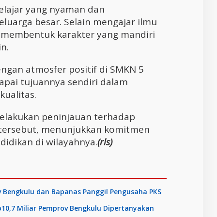
elajar yang nyaman dan
luarga besar. Selain mengajar ilmu
s membentuk karakter yang mandiri
n.
ngan atmosfer positif di SMKN 5
pai tujuannya sendiri dalam
ualitas.
melakukan peninjauan terhadap
ah tersebut, menunjukkan komitmen
idikan di wilayahnya.
(rls)
v Bengkulu dan Bapanas Panggil Pengusaha PKS
Rp10,7 Miliar Pemprov Bengkulu Dipertanyakan