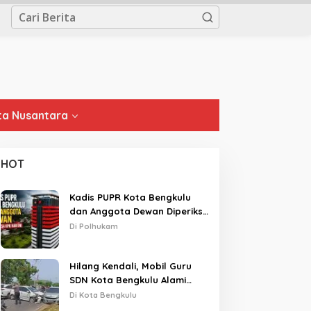
a Nusantara
HOT
Kadis PUPR Kota Bengkulu
dan Anggota Dewan Diperiksa
KPK Hari Ini
Di Polhukam
Hilang Kendali, Mobil Guru
SDN Kota Bengkulu Alami
Tabrakan Beruntun di Lampu
Di Kota Bengkulu
Merah