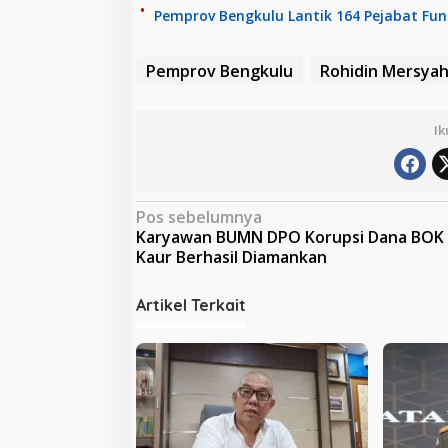
Pemprov Bengkulu Lantik 164 Pejabat Fung
Pemprov Bengkulu
Rohidin Mersya
Ik
N
Pos sebelumnya
Karyawan BUMN DPO Korupsi Dana BOK
a
Kaur Berhasil Diamankan
v
i
Artikel Terkait
g
a
s
i
p