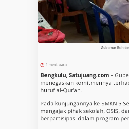
Gubernur Rohidi
1 menit baca
Bengkulu, Satujuang.com –
Gube
menegaskan komitmennya terha
huruf al-Qur’an.
Pada kunjungannya ke SMKN 5 Se
mengajak pihak sekolah, OSIS, dan
berpartisipasi dalam program pe