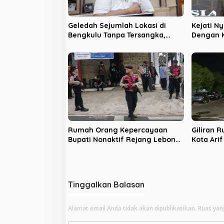
o
s
Geledah Sejumlah Lokasi di
Kejati N
Bengkulu Tanpa Tersangka,
Dengan K
LPHB Minta KPK Terbuka
Bengkul
Rumah Orang Kepercayaan
Giliran 
Bupati Nonaktif Rejang Lebong
Kota Ari
Digeledah KPK
Sinyal P
Tinggalkan Balasan
Alamat email Anda tidak akan dipublikasikan.
Ruas yan