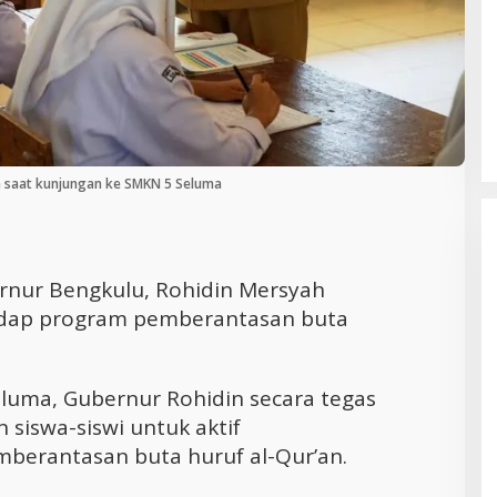
Cara Efektif Mengelola Waktu untuk
Produktivitas Maksimal
n saat kunjungan ke SMKN 5 Seluma
rnur Bengkulu, Rohidin Mersyah
dap program pemberantasan buta
luma, Gubernur Rohidin secara tegas
 siswa-siswi untuk aktif
mberantasan buta huruf al-Qur’an.