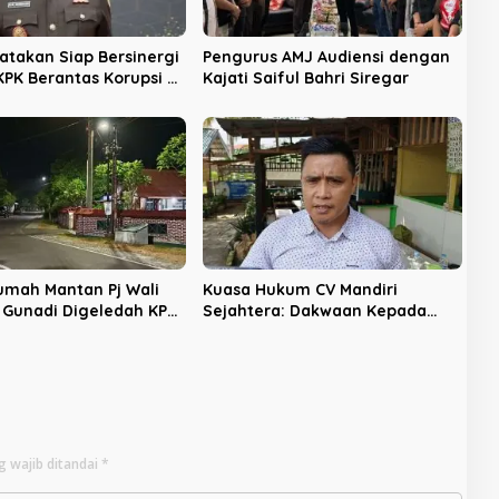
yatakan Siap Bersinergi
Pengurus AMJ Audiensi dengan
PK Berantas Korupsi di
Kajati Saiful Bahri Siregar
u
Rumah Mantan Pj Wali
Kuasa Hukum CV Mandiri
f Gunadi Digeledah KPK,
Sejahtera: Dakwaan Kepada
engusutan Meluas
Latifa Terbukti, Perkara Lain
Tetap Lanjut
g wajib ditandai
*