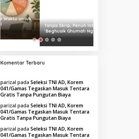
Tanpa Skrip, Penuh Interaksi:
Waspada! Gaya Hi
‘Beghusik Ghumah Nggi’ Hadirkan
Obesitas di Usia Pr
Ruang Digital Seperti Rumah Sendiri
Cara Mengatasiny
Komentar Terbaru
parizal
pada
Seleksi TNI AD, Korem
041/Gamas Tegaskan Masuk Tentara
Gratis Tanpa Pungutan Biaya
parizal
pada
Seleksi TNI AD, Korem
041/Gamas Tegaskan Masuk Tentara
Gratis Tanpa Pungutan Biaya
parizal
pada
Seleksi TNI AD, Korem
041/Gamas Tegaskan Masuk Tentara