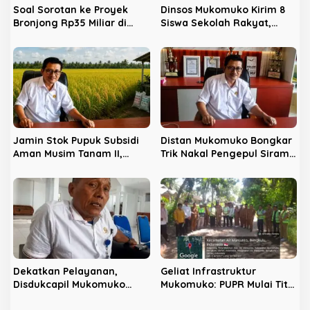
Soal Sorotan ke Proyek
Dinsos Mukomuko Kirim 8
Bronjong Rp35 Miliar di
Siswa Sekolah Rakyat,
Mukomuko, Ini Kata BWS
Kades Semambang
Sumatera VII
Makmur Siap Bantu
Semaksimal Mungkin
Jamin Stok Pupuk Subsidi
Distan Mukomuko Bongkar
Aman Musim Tanam II,
Trik Nakal Pengepul Siram
Distan Mukomuko Warning
Sawit, Picu Harga TBS
Kios Nakal
Anjlok di Bawah Provinsi
Dekatkan Pelayanan,
Geliat Infrastruktur
Disdukcapil Mukomuko
Mukomuko: PUPR Mulai Titik
Buka Layanan Adminduk di
Nol Pembangunan Jalan