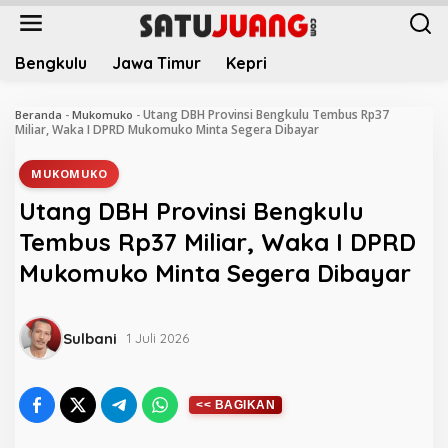
L
e
w
Bengkulu
Jawa Timur
Kepri
a
t
i
Utang DBH Provinsi Bengkulu Tembus Rp37
Beranda
-
Mukomuko
-
k
Miliar, Waka I DPRD Mukomuko Minta Segera Dibayar
e
k
MUKOMUKO
o
Utang DBH Provinsi Bengkulu
n
t
Tembus Rp37 Miliar, Waka I DPRD
e
Mukomuko Minta Segera Dibayar
n
Sulbani
1 Juli 2026