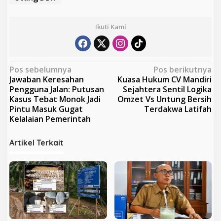
Ikuti Kami
N
Pos sebelumnya
Pos berikutnya
Jawaban Keresahan
Kuasa Hukum CV Mandiri
a
Pengguna Jalan: Putusan
Sejahtera Sentil Logika
v
Kasus Tebat Monok Jadi
Omzet Vs Untung Bersih
Pintu Masuk Gugat
Terdakwa Latifah
i
Kelalaian Pemerintah
g
a
Artikel Terkait
s
i
p
o
s