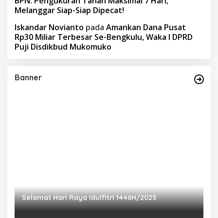
BPN: Pengukuran Tanah Maksimal 7 Hari,
Melanggar Siap-Siap Dipecat!
Iskandar Novianto
pada
Amankan Dana Pusat
Rp30 Miliar Terbesar Se-Bengkulu, Waka I DPRD
Puji Disdikbud Mukomuko
Banner
Selamat Hari Raya Idulfitri 1446H/2025
P