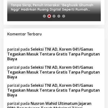
Tanpa Skrip, Penuh Interaksi: ‘Beghusik Ghumah
W
Nggi’ Hadirkan Ruang Digital Seperti Rumah
Us
Sendiri
Komentar Terbaru
parizal
pada
Seleksi TNI AD, Korem 041/Gamas
Tegaskan Masuk Tentara Gratis Tanpa Pungutan
Biaya
parizal
pada
Seleksi TNI AD, Korem 041/Gamas
Tegaskan Masuk Tentara Gratis Tanpa Pungutan
Biaya
parizal
pada
Seleksi TNI AD, Korem 041/Gamas
Tegaskan Masuk Tentara Gratis Tanpa Pungutan
Biaya
parizal
pada
Nusron Wahid Ultimatum Jajaran