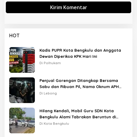
HOT
Kadis PUPR Kota Bengkulu dan Anggota
Dewan Diperiksa KPK Hari Ini
Di Polhukam
Penjual Gorengan Ditangkap Bersama
Sabu dan Ribuan Pil, Nama Oknum APH
Disebut Saat Interogasi
Di Lebong
Hilang Kendali, Mobil Guru SDN Kota
Bengkulu Alami Tabrakan Beruntun di
Lampu Merah
Di Kota Bengkulu