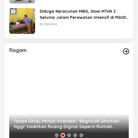
Diduga Keracunan MBG, Siswi MTsN 2
Seluma Jalani Perawatan Intensif di RSUD
Tais
Di Seluma
Ragam
as
Tanpa Skrip, Penuh Interaksi: ‘Beghusik Ghumah
W
Nggi’ Hadirkan Ruang Digital Seperti Rumah
Us
Sendiri