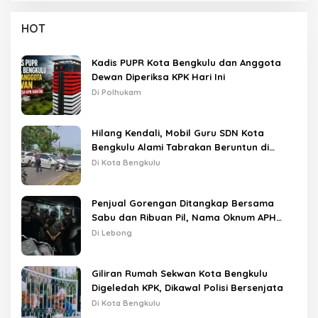
HOT
Kadis PUPR Kota Bengkulu dan Anggota
Dewan Diperiksa KPK Hari Ini
Di Polhukam
Hilang Kendali, Mobil Guru SDN Kota
Bengkulu Alami Tabrakan Beruntun di
Lampu Merah
Di Kota Bengkulu
Penjual Gorengan Ditangkap Bersama
Sabu dan Ribuan Pil, Nama Oknum APH
Disebut Saat Interogasi
Di Lebong
Giliran Rumah Sekwan Kota Bengkulu
Digeledah KPK, Dikawal Polisi Bersenjata
Di Kota Bengkulu