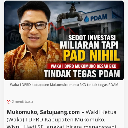
Waka I DPRD kabupaten Mukomuko minta BKD tindak tegas PDAM
2 menit baca
Mukomuko, Satujuang.com –
Wakil Ketua
(Waka) I DPRD Kabupaten Mukomuko,
Wisnu Hadi SE, angkat bicara menanggapi