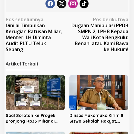
N
Pos sebelumnya
Pos berikutnya
Dinilai Timbulkan
Dugaan Manipulasi PPDB
a
Kerugian Ratusan Miliar,
SMPN 2, LPHB Kepada
v
Menteri LH Diminta
Wali Kota Bengkulu:
Audit PLTU Teluk
Benahi atau Kami Bawa
i
Sepang
ke Hukum!
g
a
Artikel Terkait
s
i
p
o
s
Soal Sorotan ke Proyek
Dinsos Mukomuko Kirim 8
Bronjong Rp35 Miliar di
Siswa Sekolah Rakyat,
Mukomuko, Ini Kata BWS
Kades Semambang
Sumatera VII
Makmur Siap Bantu