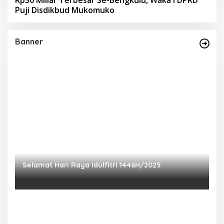
Puji Disdikbud Mukomuko
Banner
Selamat Hari Raya Idulfitri 1446H/2025
P
Ra