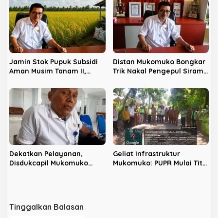
Semaksimal Mungkin
Jamin Stok Pupuk Subsidi
Distan Mukomuko Bongkar
Aman Musim Tanam II,
Trik Nakal Pengepul Siram
Distan Mukomuko Warning
Sawit, Picu Harga TBS
Kios Nakal
Anjlok di Bawah Provinsi
Dekatkan Pelayanan,
Geliat Infrastruktur
Disdukcapil Mukomuko
Mukomuko: PUPR Mulai Titik
Buka Layanan Adminduk di
Nol Pembangunan Jalan
Kantor Camat Ipuh
dan Jembatan
Tinggalkan Balasan