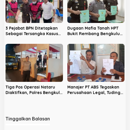
3 Pejabat BPN Ditetapkan
Dugaan Mafia Tanah HPT
Sebagai Tersangka Kasus
Bukit Rembang Bengkulu
SHM HPT Bukit Rabang
Selatan, Kejari Geledah
Rumah Mantan Bupati
Tiga Pos Operasi Nataru
Manajer PT ABS Tegaskan
Diaktifkan, Polres Bengkulu
Perusahaan Legal, Tuding
Selatan Fokuskan
Aksi Warga Ditunggangi
Preventif–Preemtif
Provokator
Tinggalkan Balasan