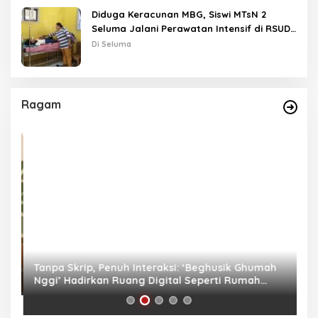
Diduga Keracunan MBG, Siswi MTsN 2
Seluma Jalani Perawatan Intensif di RSUD
Tais
Di Seluma
Ragam
as
Tanpa Skrip, Penuh Interaksi: ‘Beghusik Ghumah
W
Nggi’ Hadirkan Ruang Digital Seperti Rumah
Us
Sendiri