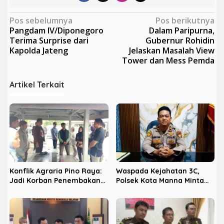
N
Pos sebelumnya
Pos berikutnya
Pangdam IV/Diponegoro
Dalam Paripurna,
a
Terima Surprise dari
Gubernur Rohidin
v
Kapolda Jateng
Jelaskan Masalah View
Tower dan Mess Pemda
i
g
Artikel Terkait
a
s
i
p
o
s
Konflik Agraria Pino Raya:
Waspada Kejahatan 3C,
Jadi Korban Penembakan
Polsek Kota Manna Minta
PT ABS, Dua Petani Malah
Warga Gunakan Kunci
Jadi Tersangka
Ganda