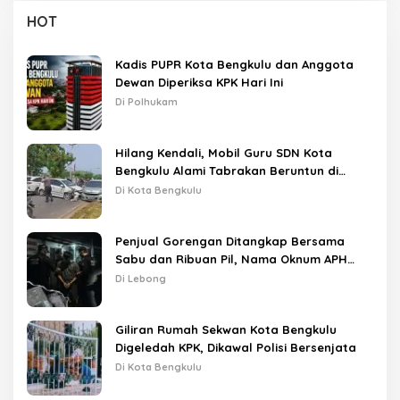
HOT
Kadis PUPR Kota Bengkulu dan Anggota
Dewan Diperiksa KPK Hari Ini
Di Polhukam
Hilang Kendali, Mobil Guru SDN Kota
Bengkulu Alami Tabrakan Beruntun di
Lampu Merah
Di Kota Bengkulu
Penjual Gorengan Ditangkap Bersama
Sabu dan Ribuan Pil, Nama Oknum APH
Disebut Saat Interogasi
Di Lebong
Giliran Rumah Sekwan Kota Bengkulu
Digeledah KPK, Dikawal Polisi Bersenjata
Di Kota Bengkulu