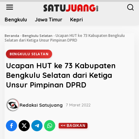
L
e
w
Bengkulu
Jawa Timur
Kepri
a
t
i
Ucapan HUT ke 73 Kabupaten Bengkulu
Beranda
-
Bengkulu Selatan
-
k
Selatan dari Ketiga Unsur Pimpinan DPRD
e
k
BENGKULU SELATAN
o
Ucapan HUT ke 73 Kabupaten
n
t
Bengkulu Selatan dari Ketiga
e
Unsur Pimpinan DPRD
n
Redaksi Satujuang
7 Maret 2022