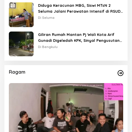
Diduga Keracunan MBG, Siswi MTsN 2
Seluma Jalani Perawatan Intensif di RSUD
Tais
Di Seluma
Giliran Rumah Mantan Pj Wali Kota Arif
Gunadi Digeledah KPK, Sinyal Pengusutan
Meluas
Di Bengkulu
Ragam
as