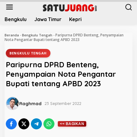
L
e
w
Bengkulu
Jawa Timur
Kepri
a
t
i
Paripurna DPRD Benteng, Penyampaian
Beranda
-
Bengkulu Tengah
-
k
Nota Pengantar Bupati tentang APBD 2023
e
k
BENGKULU TENGAH
o
Paripurna DPRD Benteng,
n
t
Penyampaian Nota Pengantar
e
Bupati tentang APBD 2023
n
Raghmad
23 September 2022