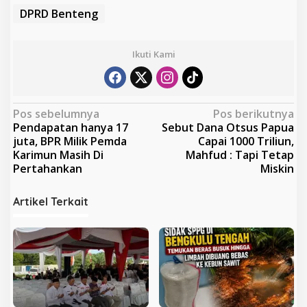
DPRD Benteng
Ikuti Kami
N
Pos sebelumnya
Pos berikutnya
Pendapatan hanya 17
Sebut Dana Otsus Papua
a
juta, BPR Milik Pemda
Capai 1000 Triliun,
v
Karimun Masih Di
Mahfud : Tapi Tetap
Pertahankan
Miskin
i
g
Artikel Terkait
a
s
i
p
o