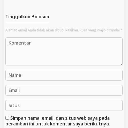
Periksa Kabid SMK Dikbud
Hingga Zakat ASN Kini
Provinsi
Mencuat
Tinggalkan Balasan
Alamat email Anda tidak akan dipublikasikan.
Ruas yang wajib ditandai
*
Simpan nama, email, dan situs web saya pada
peramban ini untuk komentar saya berikutnya.