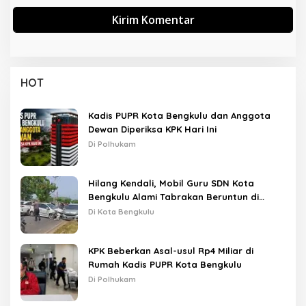
HOT
Kadis PUPR Kota Bengkulu dan Anggota
Dewan Diperiksa KPK Hari Ini
Di Polhukam
Hilang Kendali, Mobil Guru SDN Kota
Bengkulu Alami Tabrakan Beruntun di
Lampu Merah
Di Kota Bengkulu
KPK Beberkan Asal-usul Rp4 Miliar di
Rumah Kadis PUPR Kota Bengkulu
Di Polhukam