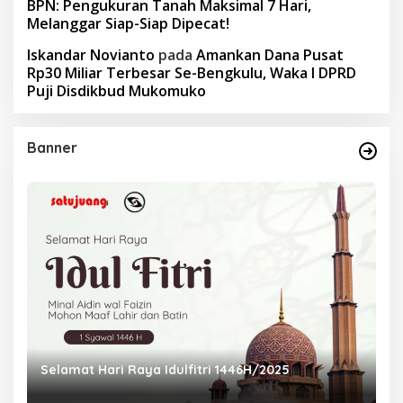
BPN: Pengukuran Tanah Maksimal 7 Hari,
Melanggar Siap-Siap Dipecat!
Iskandar Novianto
pada
Amankan Dana Pusat
Rp30 Miliar Terbesar Se-Bengkulu, Waka I DPRD
Puji Disdikbud Mukomuko
Banner
Selamat Hari Raya Idulfitri 1446H/2025
P