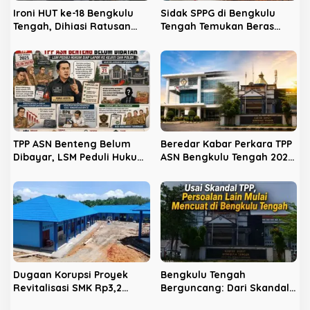
s
Ironi HUT ke-18 Bengkulu
Sidak SPPG di Bengkulu
Tengah, Dihiasi Ratusan
Tengah Temukan Beras
Kursi Kosong: Mengapa
Busuk Hingga Limbah
Para Kades Tak Hadir?
Dibuang Bebas ke Kebun
Sawit
TPP ASN Benteng Belum
Beredar Kabar Perkara TPP
Dibayar, LSM Peduli Hukum
ASN Bengkulu Tengah 2025
Siap Lapor ke Kejati dan
Tak Jadi Temuan BPK, Ini
Polda
Faktanya
Dugaan Korupsi Proyek
Bengkulu Tengah
Revitalisasi SMK Rp3,2
Berguncang: Dari Skandal
Miliar, Polres Benteng
TPP, Proyek Berbinar