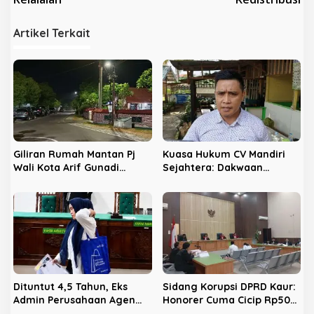
g
a
Artikel Terkait
s
i
p
o
s
Giliran Rumah Mantan Pj
Kuasa Hukum CV Mandiri
Wali Kota Arif Gunadi
Sejahtera: Dakwaan
Digeledah KPK, Sinyal
Kepada Latifa Terbukti,
Pengusutan Meluas
Perkara Lain Tetap Lanjut
Dituntut 4,5 Tahun, Eks
Sidang Korupsi DPRD Kaur:
Admin Perusahaan Agen
Honorer Cuma Cicip Rp500
Pupuk Divonis 3,5 Tahun
Ribu, Sisanya Dikembalikan