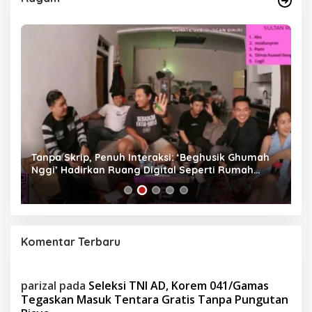
as
Tanpa Skrip, Penuh Interaksi: ‘Beghusik Ghumah
W
Nggi’ Hadirkan Ruang Digital Seperti Rumah
Us
Sendiri
Komentar Terbaru
parizal
pada
Seleksi TNI AD, Korem 041/Gamas
Tegaskan Masuk Tentara Gratis Tanpa Pungutan