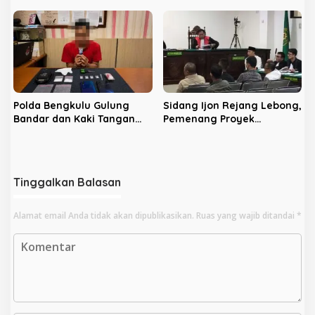
ke Bendahara
Polda Bengkulu Gulung
Sidang Ijon Rejang Lebong,
Bandar dan Kaki Tangan
Pemenang Proyek
Sabu 205 Gram di Pondok
Ditentukan Sebelum
Besi
Lelang
Tinggalkan Balasan
Alamat email Anda tidak akan dipublikasikan.
Ruas yang wajib ditandai
*