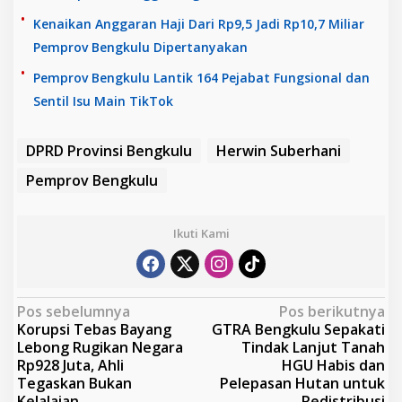
Kenaikan Anggaran Haji Dari Rp9,5 Jadi Rp10,7 Miliar
Pemprov Bengkulu Dipertanyakan
Pemprov Bengkulu Lantik 164 Pejabat Fungsional dan
Sentil Isu Main TikTok
DPRD Provinsi Bengkulu
Herwin Suberhani
Pemprov Bengkulu
Ikuti Kami
N
Pos sebelumnya
Pos berikutnya
Korupsi Tebas Bayang
GTRA Bengkulu Sepakati
a
Lebong Rugikan Negara
Tindak Lanjut Tanah
v
Rp928 Juta, Ahli
HGU Habis dan
Tegaskan Bukan
Pelepasan Hutan untuk
i
Kelalaian
Redistribusi