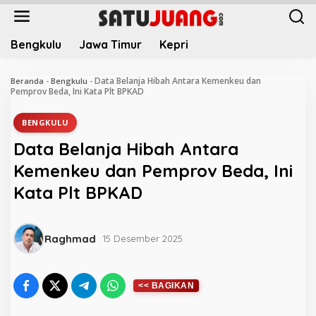
L
e
w
Bengkulu
Jawa Timur
Kepri
a
t
i
Data Belanja Hibah Antara Kemenkeu dan
Beranda
-
Bengkulu
-
k
Pemprov Beda, Ini Kata Plt BPKAD
e
k
BENGKULU
o
Data Belanja Hibah Antara
n
t
Kemenkeu dan Pemprov Beda, Ini
e
Kata Plt BPKAD
n
Raghmad
15 Desember 2025