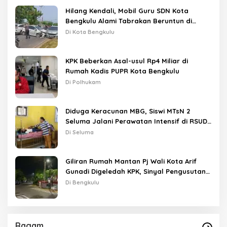
Hilang Kendali, Mobil Guru SDN Kota
Bengkulu Alami Tabrakan Beruntun di
Lampu Merah
Di Kota Bengkulu
KPK Beberkan Asal-usul Rp4 Miliar di
Rumah Kadis PUPR Kota Bengkulu
Di Polhukam
Diduga Keracunan MBG, Siswi MTsN 2
Seluma Jalani Perawatan Intensif di RSUD
Tais
Di Seluma
Giliran Rumah Mantan Pj Wali Kota Arif
Gunadi Digeledah KPK, Sinyal Pengusutan
Meluas
Di Bengkulu
Ragam