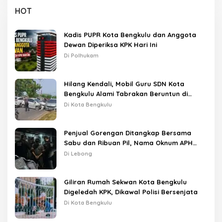
HOT
Kadis PUPR Kota Bengkulu dan Anggota
Dewan Diperiksa KPK Hari Ini
Di Polhukam
Hilang Kendali, Mobil Guru SDN Kota
Bengkulu Alami Tabrakan Beruntun di
Lampu Merah
Di Kota Bengkulu
Penjual Gorengan Ditangkap Bersama
Sabu dan Ribuan Pil, Nama Oknum APH
Disebut Saat Interogasi
Di Lebong
Giliran Rumah Sekwan Kota Bengkulu
Digeledah KPK, Dikawal Polisi Bersenjata
Di Kota Bengkulu