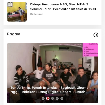
Diduga Keracunan MBG, Siswi MTsN 2
Seluma Jalani Perawatan Intensif di RSUD
Tais
Di Seluma
Ragam
as
Tanpa Skrip, Penuh Interaksi: ‘Beghusik Ghumah
W
Nggi’ Hadirkan Ruang Digital Seperti Rumah
Us
Sendiri