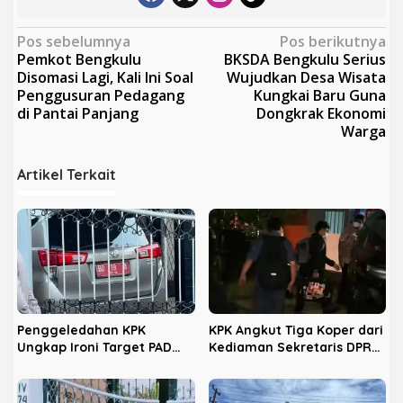
N
Pos sebelumnya
Pos berikutnya
Pemkot Bengkulu
BKSDA Bengkulu Serius
a
Disomasi Lagi, Kali Ini Soal
Wujudkan Desa Wisata
v
Penggusuran Pedagang
Kungkai Baru Guna
di Pantai Panjang
Dongkrak Ekonomi
i
Warga
g
a
Artikel Terkait
s
i
p
o
s
Penggeledahan KPK
KPK Angkut Tiga Koper dari
Ungkap Ironi Target PAD
Kediaman Sekretaris DPRD
Pemerintah Kota Bengkulu
Kota Bengkulu