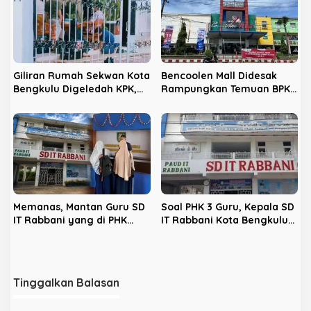
Giliran Rumah Sekwan Kota
Bencoolen Mall Didesak
Bengkulu Digeledah KPK,
Rampungkan Temuan BPK
Dikawal Polisi Bersenjata
Rp9,5 Miliar Sebelum Akhir
2026
Memanas, Mantan Guru SD
Soal PHK 3 Guru, Kepala SD
IT Rabbani yang di PHK
IT Rabbani Kota Bengkulu
Lapor ke Disnakertrans
Sebut Demi Murid
Tinggalkan Balasan