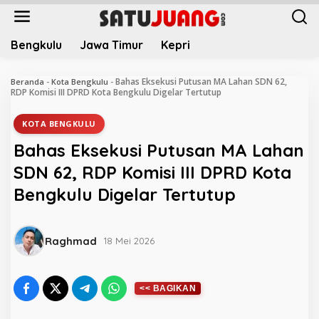
L
e
w
Bengkulu
Jawa Timur
Kepri
a
t
i
Bahas Eksekusi Putusan MA Lahan SDN 62,
Beranda
-
Kota Bengkulu
-
k
RDP Komisi III DPRD Kota Bengkulu Digelar Tertutup
e
k
KOTA BENGKULU
o
Bahas Eksekusi Putusan MA Lahan
n
t
SDN 62, RDP Komisi III DPRD Kota
e
Bengkulu Digelar Tertutup
n
Raghmad
18 Mei 2026