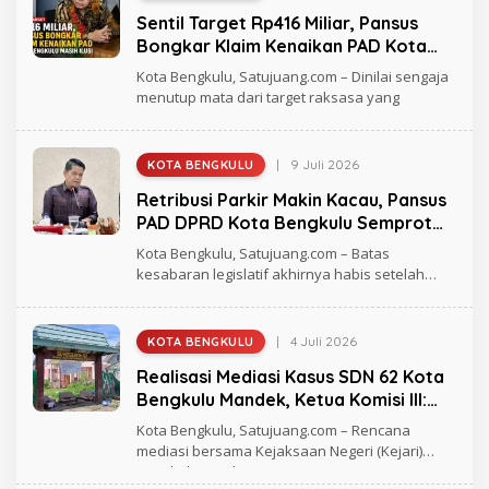
A
L
T
Sentil Target Rp416 Miliar, Pansus
E
U
H
Bongkar Klaim Kenaikan PAD Kota
J
R
U
Bengkulu Masih Ilusi
A
Kota Bengkulu, Satujuang.com – Dinilai sengaja
A
G
N
menutup mata dari target raksasa yang
H
G
M
A
D
|
9 Juli 2026
KOTA BENGKULU
O
L
Retribusi Parkir Makin Kacau, Pansus
E
H
PAD DPRD Kota Bengkulu Semprot
R
Pemkot Bengkulu
A
Kota Bengkulu, Satujuang.com – Batas
G
kesabaran legislatif akhirnya habis setelah
H
Ketua Pansus
M
A
D
|
4 Juli 2026
KOTA BENGKULU
O
L
Realisasi Mediasi Kasus SDN 62 Kota
E
H
Bengkulu Mandek, Ketua Komisi III:
R
Tanya Ke Sesda
A
Kota Bengkulu, Satujuang.com – Rencana
G
mediasi bersama Kejaksaan Negeri (Kejari)
H
Bengkulu untuk
M
A