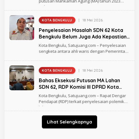
putusan Mahkamah Agung (MA) tahun 2023
H
terkait
M
A
D
|
18 Mei 2026
KOTA BENGKULU
O
L
Penyelesaian Masalah SDN 62 Kota
E
H
Bengkulu Belum Juga Ada Kepastian,
R
Marliadi: Masih Panjang
A
Kota Bengkulu, Satujuang.com – Penyelesaian
G
sengketa antara ahli waris dengan Pemerintah
H
Kota
M
A
D
|
18 Mei 2026
KOTA BENGKULU
O
L
Bahas Eksekusi Putusan MA Lahan
E
H
SDN 62, RDP Komisi III DPRD Kota
R
Bengkulu Digelar Tertutup
A
Kota Bengkulu, Satujuang.com – Rapat Dengar
G
Pendapat (RDP) terkait penyelesaian polemik
H
lahan
M
A
D
Lihat Selengkapnya