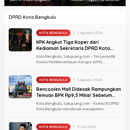
Pengondisian Proyek di
Bengkulu
Pemkot Bengkulu
DPRD Kota Bengkulu
|
7 Agustus 2026
KOTA BENGKULU
O
L
KPK Angkut Tiga Koper dari
E
H
Kediaman Sekretaris DPRD Kota
R
Bengkulu
A
Kota Bengkulu, Satujuang.com – Tim penyidik
G
Komisi Pemberantasan Korupsi (KPK)
H
mengangkut tiga
M
A
D
|
7 Agustus 2026
KOTA BENGKULU
O
L
Bencoolen Mall Didesak Rampungkan
E
H
Temuan BPK Rp9,5 Miliar Sebelum
R
Akhir 2026
E
Kota Bengkulu, Satujuang.com – Komisi III DPRD
D
Kota Bengkulu mendesak manajemen
A
Bencoolen
K
S
I
S
|
9 Juli 2026
KOTA BENGKULU
O