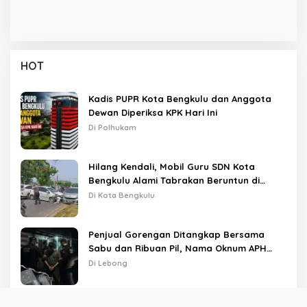
HOT
Kadis PUPR Kota Bengkulu dan Anggota
Dewan Diperiksa KPK Hari Ini
Di Polhukam
Hilang Kendali, Mobil Guru SDN Kota
Bengkulu Alami Tabrakan Beruntun di
Lampu Merah
Di Kota Bengkulu
Penjual Gorengan Ditangkap Bersama
Sabu dan Ribuan Pil, Nama Oknum APH
Disebut Saat Interogasi
Di Lebong
Giliran Rumah Sekwan Kota Bengkulu