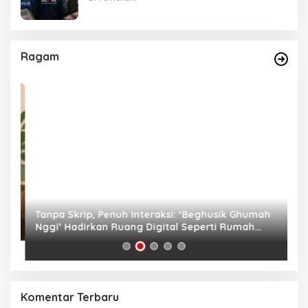
Ragam
as
Tanpa Skrip, Penuh Interaksi: ‘Beghusik Ghumah
W
Nggi’ Hadirkan Ruang Digital Seperti Rumah
Us
Sendiri
Komentar Terbaru