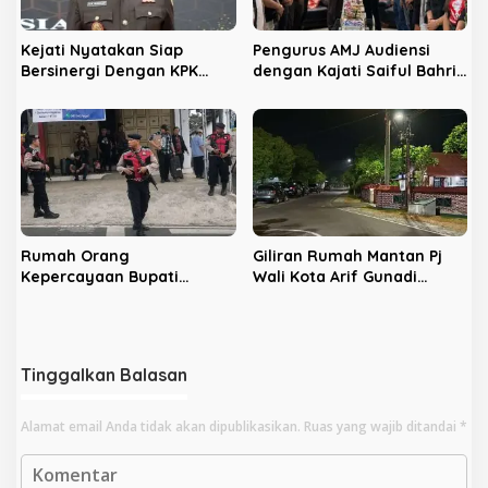
Kejati Nyatakan Siap
Pengurus AMJ Audiensi
Bersinergi Dengan KPK
dengan Kajati Saiful Bahri
Berantas Korupsi di
Siregar
Bengkulu
Rumah Orang
Giliran Rumah Mantan Pj
Kepercayaan Bupati
Wali Kota Arif Gunadi
Nonaktif Rejang Lebong
Digeledah KPK, Sinyal
Digeledah KPK
Pengusutan Meluas
Tinggalkan Balasan
Alamat email Anda tidak akan dipublikasikan.
Ruas yang wajib ditandai
*