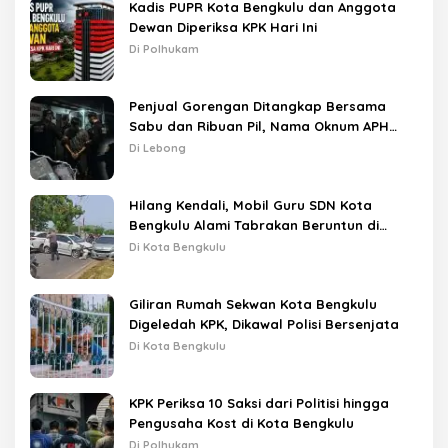
Kadis PUPR Kota Bengkulu dan Anggota
Dewan Diperiksa KPK Hari Ini
Di Polhukam
Penjual Gorengan Ditangkap Bersama
Sabu dan Ribuan Pil, Nama Oknum APH
Disebut Saat Interogasi
Di Lebong
Hilang Kendali, Mobil Guru SDN Kota
Bengkulu Alami Tabrakan Beruntun di
Lampu Merah
Di Kota Bengkulu
Giliran Rumah Sekwan Kota Bengkulu
Digeledah KPK, Dikawal Polisi Bersenjata
Di Kota Bengkulu
KPK Periksa 10 Saksi dari Politisi hingga
Pengusaha Kost di Kota Bengkulu
Di Polhukam