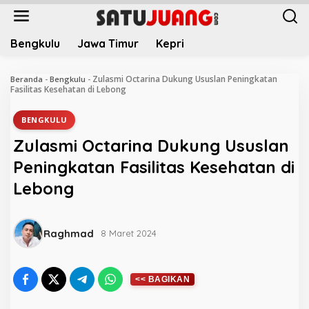
L
e
w
Bengkulu
Jawa Timur
Kepri
a
t
i
Zulasmi Octarina Dukung Ususlan Peningkatan
Beranda
-
Bengkulu
-
k
Fasilitas Kesehatan di Lebong
e
k
BENGKULU
o
Zulasmi Octarina Dukung Ususlan
n
t
Peningkatan Fasilitas Kesehatan di
e
Lebong
n
Raghmad
8 Maret 2024