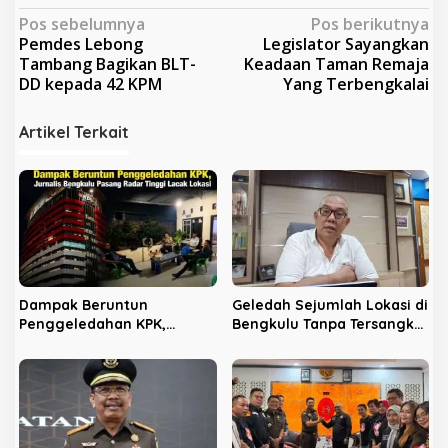
N
Pos sebelumnya
Pos berikutnya
Pemdes Lebong
Legislator Sayangkan
a
Tambang Bagikan BLT-
Keadaan Taman Remaja
v
DD kepada 42 KPM
Yang Terbengkalai
i
Artikel Terkait
g
a
s
i
p
o
s
Dampak Beruntun
Geledah Sejumlah Lokasi di
Penggeledahan KPK,
Bengkulu Tanpa Tersangka,
Jurnalis Bengkulu Pasang
LPHB Minta KPK Terbuka
Radar Tinggi Lacak Lokasi