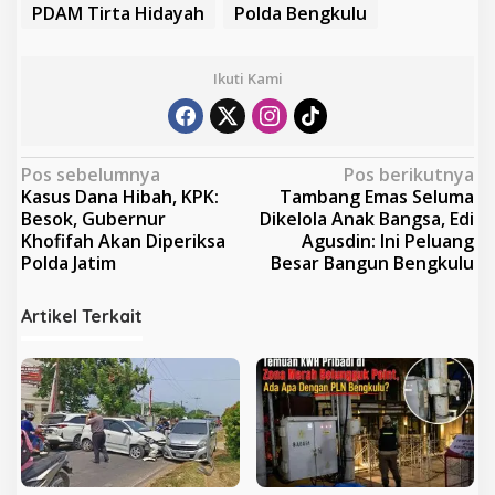
PDAM Tirta Hidayah
Polda Bengkulu
Ikuti Kami
N
Pos sebelumnya
Pos berikutnya
Kasus Dana Hibah, KPK:
Tambang Emas Seluma
a
Besok, Gubernur
Dikelola Anak Bangsa, Edi
v
Khofifah Akan Diperiksa
Agusdin: Ini Peluang
Polda Jatim
Besar Bangun Bengkulu
i
g
Artikel Terkait
a
s
i
p
o
s