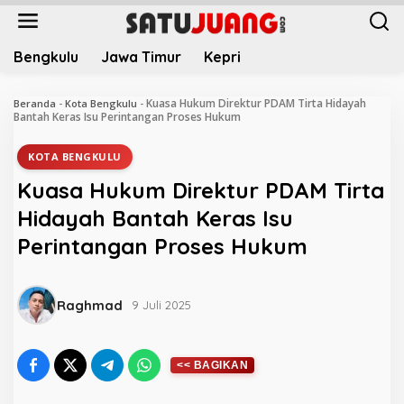
L
e
w
Bengkulu
Jawa Timur
Kepri
a
t
i
Kuasa Hukum Direktur PDAM Tirta Hidayah
Beranda
-
Kota Bengkulu
-
k
Bantah Keras Isu Perintangan Proses Hukum
e
k
KOTA BENGKULU
o
Kuasa Hukum Direktur PDAM Tirta
n
t
Hidayah Bantah Keras Isu
e
Perintangan Proses Hukum
n
Raghmad
9 Juli 2025