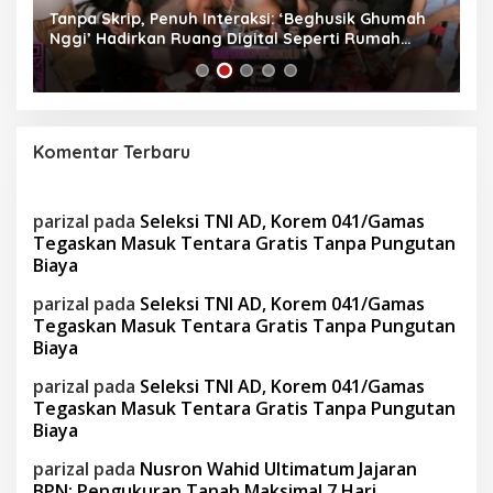
Tanpa Skrip, Penuh Interaksi: ‘Beghusik Ghumah
W
Nggi’ Hadirkan Ruang Digital Seperti Rumah
Us
Sendiri
Komentar Terbaru
parizal
pada
Seleksi TNI AD, Korem 041/Gamas
Tegaskan Masuk Tentara Gratis Tanpa Pungutan
Biaya
parizal
pada
Seleksi TNI AD, Korem 041/Gamas
Tegaskan Masuk Tentara Gratis Tanpa Pungutan
Biaya
parizal
pada
Seleksi TNI AD, Korem 041/Gamas
Tegaskan Masuk Tentara Gratis Tanpa Pungutan
Biaya
parizal
pada
Nusron Wahid Ultimatum Jajaran
BPN: Pengukuran Tanah Maksimal 7 Hari,