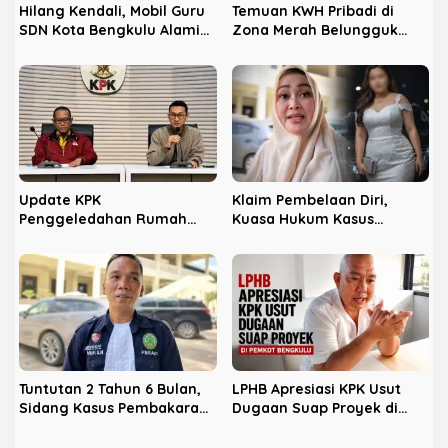
Hilang Kendali, Mobil Guru
Temuan KWH Pribadi di
SDN Kota Bengkulu Alami
Zona Merah Belungguk
Tabrakan Beruntun di
Point, Ada Apa Dengan PLN
Lampu Merah
Bengkulu?
Update KPK
Klaim Pembelaan Diri,
Penggeledahan Rumah
Kuasa Hukum Kasus
Kadis PUPR Kota Bengkulu
Pembakaran Instruktur
Gym Optimistis Bebas
Tuntutan 2 Tahun 6 Bulan,
LPHB Apresiasi KPK Usut
Sidang Kasus Pembakaran
Dugaan Suap Proyek di
Mantan Pacar Masuki
Pemkot Bengkulu
Agenda Pledoi