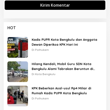
HOT
Kadis PUPR Kota Bengkulu dan Anggota
Dewan Diperiksa KPK Hari Ini
Di Polhukam
Hilang Kendali, Mobil Guru SDN Kota
Bengkulu Alami Tabrakan Beruntun di
Lampu Merah
Di Kota Bengkulu
KPK Beberkan Asal-usul Rp4 Miliar di
Rumah Kadis PUPR Kota Bengkulu
Di Polhukam