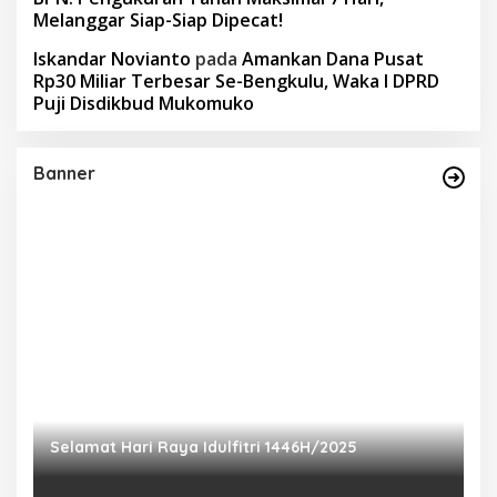
Melanggar Siap-Siap Dipecat!
Iskandar Novianto
pada
Amankan Dana Pusat
Rp30 Miliar Terbesar Se-Bengkulu, Waka I DPRD
Puji Disdikbud Mukomuko
Banner
Selamat Hari Raya Idulfitri 1446H/2025
P