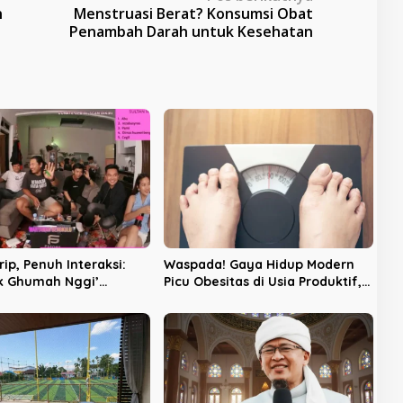
n
Menstruasi Berat? Konsumsi Obat
Penambah Darah untuk Kesehatan
ip, Penuh Interaksi:
Waspada! Gaya Hidup Modern
k Ghumah Nggi’
Picu Obesitas di Usia Produktif,
 Ruang Digital Seperti
Begini Cara Mengatasinya
ndiri