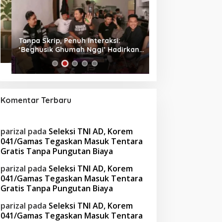
Tanpa Skrip, Penuh Interaksi:
Waspada! Gaya Hi
‘Beghusik Ghumah Nggi’ Hadirkan
Obesitas di Usia Pr
Ruang Digital Seperti Rumah Sendiri
Cara Mengatasiny
Komentar Terbaru
parizal
pada
Seleksi TNI AD, Korem
041/Gamas Tegaskan Masuk Tentara
Gratis Tanpa Pungutan Biaya
parizal
pada
Seleksi TNI AD, Korem
041/Gamas Tegaskan Masuk Tentara
Gratis Tanpa Pungutan Biaya
parizal
pada
Seleksi TNI AD, Korem
041/Gamas Tegaskan Masuk Tentara