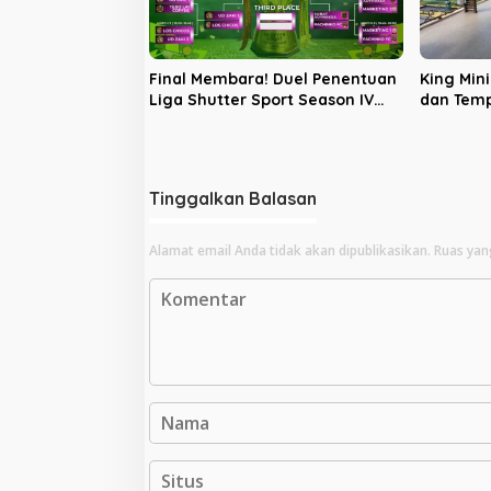
Final Membara! Duel Penentuan
King Min
Liga Shutter Sport Season IV
dan Temp
Guncang King Mini Soccer
Pesisir 
Tinggalkan Balasan
Alamat email Anda tidak akan dipublikasikan.
Ruas yan