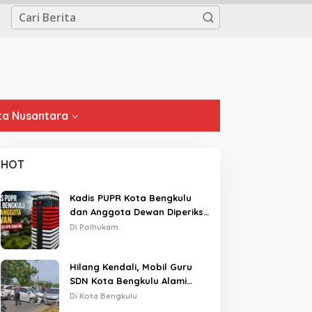
a Nusantara
HOT
Kadis PUPR Kota Bengkulu
dan Anggota Dewan Diperiksa
KPK Hari Ini
Di Polhukam
Hilang Kendali, Mobil Guru
SDN Kota Bengkulu Alami
Tabrakan Beruntun di Lampu
Di Kota Bengkulu
Merah