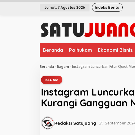
L
Jumat, 7 Agustus 2026
Indeks Berita
e
w
a
t
i
k
e
Beranda
Polhukam
Ekonomi Bisnis
k
o
n
Instagram Luncurkan Fitur Quiet Mo
Beranda
-
Ragam
-
t
e
RAGAM
n
Instagram Luncurka
Kurangi Gangguan No
Redaksi Satujuang
29 September 202