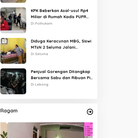
KPK Beberkan Asal-usul Rp4
Miliar di Rumah Kadis PUPR
Kota Bengkulu
Di Polhukam
Diduga Keracunan MBG, Siswi
MTsN 2 Seluma Jalani
Perawatan Intensif di RSUD
Di Seluma
Tais
Penjual Gorengan Ditangkap
Bersama Sabu dan Ribuan Pil,
Nama Oknum APH Disebut
Di Lebong
Saat Interogasi
Ragam