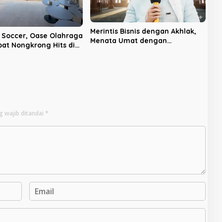
Merintis Bisnis dengan Akhlak,
i Soccer, Oase Olahraga
Menata Umat dengan
at Nongkrong Hits di
Keteladanan
Kota Bengkulu
g wajib ditandai
*