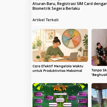
Aturan Baru, Registrasi SIM Card denga
a
Biometrik Segera Berlaku
v
i
Artikel Terkait
g
a
s
i
p
o
s
Cara Efektif Mengelola Waktu
Tanpa Skr
untuk Produktivitas Maksimal
‘Beghusi
Hadirkan
Rumah Se