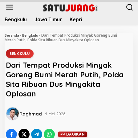
L
e
w
Bengkulu
Jawa Timur
Kepri
a
t
i
Dari Tempat Produksi Minyak Goreng Bumi
Beranda
-
Bengkulu
-
k
Merah Putih, Polda Sita Ribuan Dus Minyakita Oplosan
e
k
BENGKULU
o
Dari Tempat Produksi Minyak
n
t
Goreng Bumi Merah Putih, Polda
e
Sita Ribuan Dus Minyakita
n
Oplosan
Raghmad
4 Mei 2026