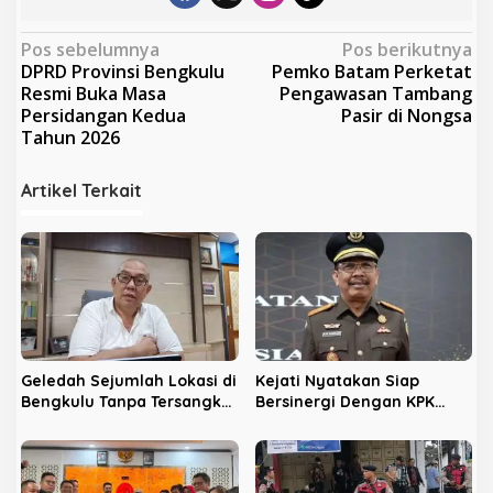
N
Pos sebelumnya
Pos berikutnya
DPRD Provinsi Bengkulu
Pemko Batam Perketat
a
Resmi Buka Masa
Pengawasan Tambang
v
Persidangan Kedua
Pasir di Nongsa
Tahun 2026
i
g
Artikel Terkait
a
s
i
p
o
s
Geledah Sejumlah Lokasi di
Kejati Nyatakan Siap
Bengkulu Tanpa Tersangka,
Bersinergi Dengan KPK
LPHB Minta KPK Terbuka
Berantas Korupsi di
Bengkulu