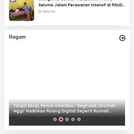
Seluma Jalani Perawatan Intensif di RSUD
Tais
Di Seluma
Ragam
as
Tanpa Skrip, Penuh Interaksi: ‘Beghusik Ghumah
W
Nggi’ Hadirkan Ruang Digital Seperti Rumah
Us
Sendiri