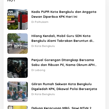
HOT
Kadis PUPR Kota Bengkulu dan Anggota
Dewan Diperiksa KPK Hari Ini
Di Polhukam
Hilang Kendali, Mobil Guru SDN Kota
Bengkulu Alami Tabrakan Beruntun di
Lampu Merah
Di Kota Bengkulu
Penjual Gorengan Ditangkap Bersama
Sabu dan Ribuan Pil, Nama Oknum APH
Disebut Saat Interogasi
Di Lebong
Giliran Rumah Sekwan Kota Bengkulu
Digeledah KPK, Dikawal Polisi Bersenjata
Di Kota Bengkulu
Diduga Keracunan MBG, Siswi MTsN 2