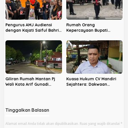
Pengurus AMJ Audiensi
Rumah Orang
dengan Kajati Saiful Bahri
Kepercayaan Bupati
Siregar
Nonaktif Rejang Lebong
Digeledah KPK
Giliran Rumah Mantan Pj
Kuasa Hukum CV Mandiri
Wali Kota Arif Gunadi
Sejahtera: Dakwaan
Digeledah KPK, Sinyal
Kepada Latifa Terbukti,
Pengusutan Meluas
Perkara Lain Tetap Lanjut
Tinggalkan Balasan
Alamat email Anda tidak akan dipublikasikan.
Ruas yang wajib ditandai
*