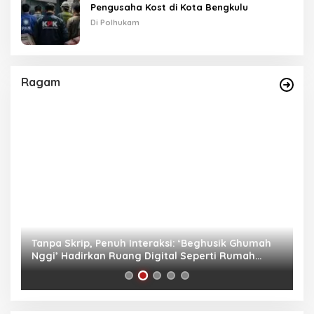
Pengusaha Kost di Kota Bengkulu
Di Polhukam
Ragam
as
Tanpa Skrip, Penuh Interaksi: ‘Beghusik Ghumah
W
Nggi’ Hadirkan Ruang Digital Seperti Rumah
Us
Sendiri