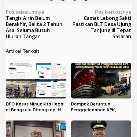
N
Pos sebelumnya
Pos berikutnya
Tangis Airin Belum
Camat Lebong Sakti
a
Berakhir, Balita 2 Tahun
Pastikan BLT Desa Ujung
v
Asal Seluma Butuh
Tanjung III Tepat
Uluran Tangan
Sasaran
i
g
Artikel Terkait
a
s
i
p
o
s
DPO Kasus MinyaKita Ilegal
Dampak Beruntun
di Bengkulu Ditangkap, HS
Penggeledahan KPK,
Jadi Kunci Bongkar
Jurnalis Bengkulu Pasang
Jaringan di Balik Layar
Radar Tinggi Lacak Lokasi