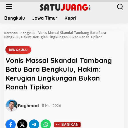
L
e
w
Bengkulu
Jawa Timur
Kepri
a
t
i
Vonis Massal Skandal Tambang Batu Bara
Beranda
-
Bengkulu
-
k
Bengkulu, Hakim: Kerugian Lingkungan Bukan Ranah Tipikor
e
k
BENGKULU
o
Vonis Massal Skandal Tambang
n
t
Batu Bara Bengkulu, Hakim:
e
Kerugian Lingkungan Bukan
n
Ranah Tipikor
Raghmad
11 Mei 2026