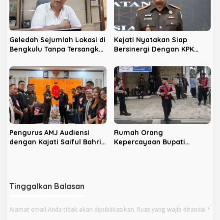
Geledah Sejumlah Lokasi di
Kejati Nyatakan Siap
Bengkulu Tanpa Tersangka,
Bersinergi Dengan KPK
LPHB Minta KPK Terbuka
Berantas Korupsi di
Bengkulu
Pengurus AMJ Audiensi
Rumah Orang
dengan Kajati Saiful Bahri
Kepercayaan Bupati
Siregar
Nonaktif Rejang Lebong
Digeledah KPK
Tinggalkan Balasan
Alamat email Anda tidak akan dipublikasikan.
Ruas yang wajib ditandai
*