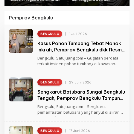
Bengkulu
Diperiksa KPK Hari Ini
Pemprov Bengkulu
|
1 Juli 2026
BENGKULU
O
L
Kasus Pohon Tumbang Tebat Monok
E
H
Inkrah, Pemprov Bengkulu dkk Resmi
R
Dinyatakan Bersalah
A
Bengkulu, Satujuang.com – Gugatan perdata
G
terkait insiden pohon tumbang di kawasan
H
Tebat
M
A
D
|
29 Juni 2026
BENGKULU
O
L
Sengkarut Batubara Sungai Bengkulu
E
H
Tengah, Pemprov Bengkulu Tampung
R
Aspirasi Warga
A
Bengkulu, Satujuang.com – Sengkarut
G
pemanfaatan batubara yang hanyut di aliran
H
sungai Kabupaten
M
A
D
|
17 Juni 2026
BENGKULU
O