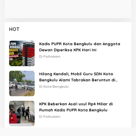
HOT
Kadis PUPR Kota Bengkulu dan Anggota
Dewan Diperiksa KPK Hari Ini
Di Polhukam
Hilang Kendali, Mobil Guru SDN Kota
Bengkulu Alami Tabrakan Beruntun di
Lampu Merah
Di Kota Bengkulu
KPK Beberkan Asal-usul Rp4 Miliar di
Rumah Kadis PUPR Kota Bengkulu
Di Polhukam
Diduga Keracunan MBG, Siswi MTsN 2