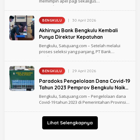
memimpin apel pagi sekaligus
H
penandatanganan surat pernyataan
M
A
D
|
30 April 2026
BENGKULU
O
L
Akhirnya Bank Bengkulu Kembali
E
H
Punya Direktur Kepatuhan
R
A
Bengkulu, Satujuang.com – Setelah melalui
G
proses seleksi yang panjang, PT Bank
H
Pembangunan
M
A
D
|
29 April 2026
BENGKULU
O
L
Paradoks Pengelolaan Dana Covid-19
E
H
Tahun 2023 Pemprov Bengkulu Naik
R
ke Permukaan
A
Bengkulu, Satujuang.com – Pengelolaan dana
G
Covid-19 tahun 2023 di Pemerintahan Provinsi
H
(Pemprov)
M
A
D
Lihat Selengkapnya