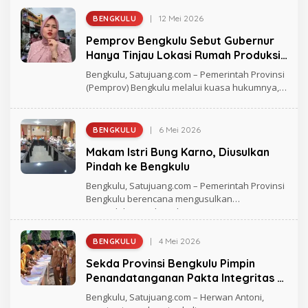
D
|
12 Mei 2026
BENGKULU
O
L
Pemprov Bengkulu Sebut Gubernur
E
H
Hanya Tinjau Lokasi Rumah Produksi
R
Minyak Goreng
A
Bengkulu, Satujuang.com – Pemerintah Provinsi
G
(Pemprov) Bengkulu melalui kuasa hukumnya,
H
Ana Tasia
M
A
D
|
6 Mei 2026
BENGKULU
O
L
Makam Istri Bung Karno, Diusulkan
E
H
Pindah ke Bengkulu
R
A
Bengkulu, Satujuang.com – Pemerintah Provinsi
G
Bengkulu berencana mengusulkan
H
pemindahan makam Ibu Negara,
M
A
D
|
4 Mei 2026
BENGKULU
O
L
Sekda Provinsi Bengkulu Pimpin
E
H
Penandatanganan Pakta Integritas di
R
Disdikbud
A
Bengkulu, Satujuang.com – Herwan Antoni,
G