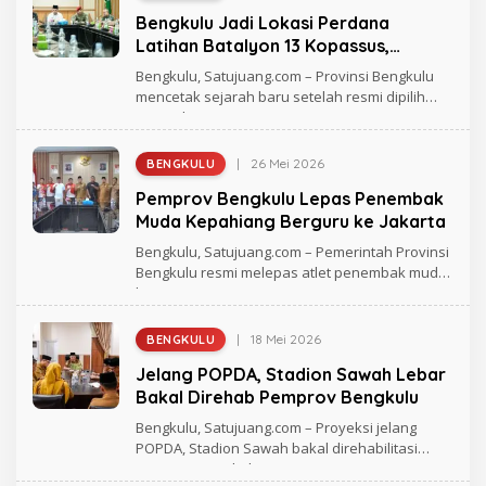
L
Bengkulu Jadi Lokasi Perdana
E
H
Latihan Batalyon 13 Kopassus,
R
Libatkan Simulasi Operasi Khusus dan
A
Bengkulu, Satujuang.com – Provinsi Bengkulu
G
Penerjunan Taktis
mencetak sejarah baru setelah resmi dipilih
H
menjadi
M
A
D
|
26 Mei 2026
BENGKULU
O
L
Pemprov Bengkulu Lepas Penembak
E
H
Muda Kepahiang Berguru ke Jakarta
R
A
Bengkulu, Satujuang.com – Pemerintah Provinsi
G
Bengkulu resmi melepas atlet penembak muda
H
berprestasi
M
A
D
|
18 Mei 2026
BENGKULU
O
L
Jelang POPDA, Stadion Sawah Lebar
E
H
Bakal Direhab Pemprov Bengkulu
R
A
Bengkulu, Satujuang.com – Proyeksi jelang
G
POPDA, Stadion Sawah bakal direhabilitasi
H
Pemprov Bengkulu
M
A