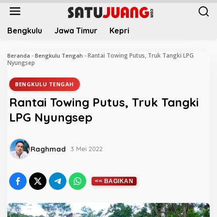
L
e
w
Bengkulu
Jawa Timur
Kepri
a
t
i
Rantai Towing Putus, Truk Tangki LPG
Beranda
-
Bengkulu Tengah
-
k
Nyungsep
e
k
BENGKULU TENGAH
o
Rantai Towing Putus, Truk Tangki
n
t
LPG Nyungsep
e
n
Raghmad
3 Mei 2022