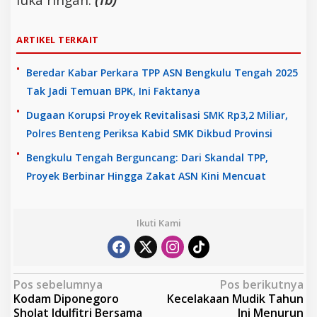
luka ringan.
(Tb)
ARTIKEL TERKAIT
Beredar Kabar Perkara TPP ASN Bengkulu Tengah 2025
Tak Jadi Temuan BPK, Ini Faktanya
Dugaan Korupsi Proyek Revitalisasi SMK Rp3,2 Miliar,
Polres Benteng Periksa Kabid SMK Dikbud Provinsi
Bengkulu Tengah Berguncang: Dari Skandal TPP,
Proyek Berbinar Hingga Zakat ASN Kini Mencuat
Ikuti Kami
N
Pos sebelumnya
Pos berikutnya
Kodam Diponegoro
Kecelakaan Mudik Tahun
a
Sholat Idulfitri Bersama
Ini Menurun