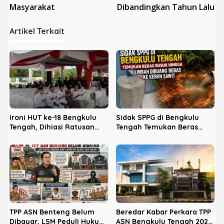
v
Masyarakat
Dibandingkan Tahun Lalu
i
Artikel Terkait
g
a
s
i
p
o
s
Ironi HUT ke-18 Bengkulu
Sidak SPPG di Bengkulu
Tengah, Dihiasi Ratusan
Tengah Temukan Beras
Kursi Kosong: Mengapa
Busuk Hingga Limbah
Para Kades Tak Hadir?
Dibuang Bebas ke Kebun
Sawit
TPP ASN Benteng Belum
Beredar Kabar Perkara TPP
Dibayar, LSM Peduli Hukum
ASN Bengkulu Tengah 2025