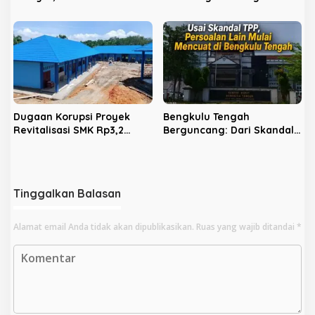
Siap Lapor ke Kejati dan
Tak Jadi Temuan BPK, Ini
Polda
Faktanya
Dugaan Korupsi Proyek
Bengkulu Tengah
Revitalisasi SMK Rp3,2
Berguncang: Dari Skandal
Miliar, Polres Benteng
TPP, Proyek Berbinar
Periksa Kabid SMK Dikbud
Hingga Zakat ASN Kini
Provinsi
Mencuat
Tinggalkan Balasan
Alamat email Anda tidak akan dipublikasikan.
Ruas yang wajib ditandai
*