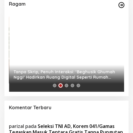
Ragam
as
Tanpa Skrip, Penuh Interaksi: ‘Beghusik Ghumah
W
Nggi’ Hadirkan Ruang Digital Seperti Rumah
Us
Sendiri
Komentar Terbaru
parizal
pada
Seleksi TNI AD, Korem 041/Gamas
Tegaskan Masuk Tentara Gratis Tanpa Pungutan