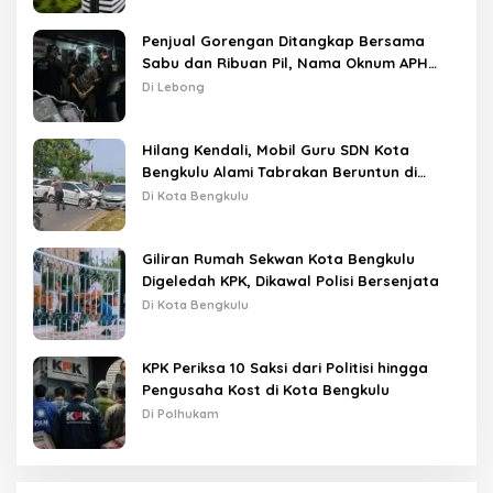
Penjual Gorengan Ditangkap Bersama
Sabu dan Ribuan Pil, Nama Oknum APH
Disebut Saat Interogasi
Di Lebong
Hilang Kendali, Mobil Guru SDN Kota
Bengkulu Alami Tabrakan Beruntun di
Lampu Merah
Di Kota Bengkulu
Giliran Rumah Sekwan Kota Bengkulu
Digeledah KPK, Dikawal Polisi Bersenjata
Di Kota Bengkulu
KPK Periksa 10 Saksi dari Politisi hingga
Pengusaha Kost di Kota Bengkulu
Di Polhukam