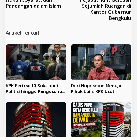
v
Pandangan dalam Islam
Sejumlah Ruangan di
Kantor Gubernur
i
Bengkulu
g
a
Artikel Terkait
s
i
p
o
s
KPK Periksa 10 Saksi dari
Dari Noprisman Menuju
Politisi hingga Pengusaha
Pihak Lain: KPK Usut
Kost di Kota Bengkulu
Dugaan Pengondisian
Proyek di Pemkot Bengkulu