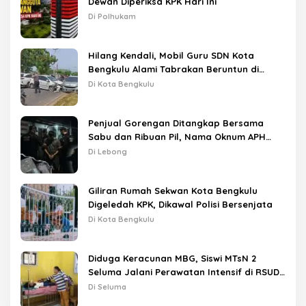
Dewan Diperiksa KPK Hari Ini
Di Polhukam
Hilang Kendali, Mobil Guru SDN Kota
Bengkulu Alami Tabrakan Beruntun di
Lampu Merah
Di Kota Bengkulu
Penjual Gorengan Ditangkap Bersama
Sabu dan Ribuan Pil, Nama Oknum APH
Disebut Saat Interogasi
Di Lebong
Giliran Rumah Sekwan Kota Bengkulu
Digeledah KPK, Dikawal Polisi Bersenjata
Di Kota Bengkulu
Diduga Keracunan MBG, Siswi MTsN 2
Seluma Jalani Perawatan Intensif di RSUD
Tais
Di Seluma