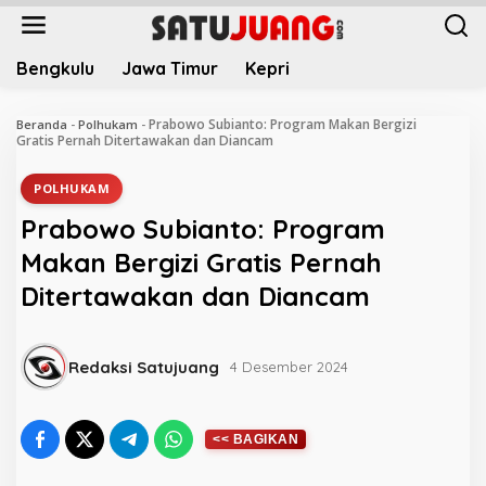
L
e
w
Bengkulu
Jawa Timur
Kepri
a
t
i
Prabowo Subianto: Program Makan Bergizi
Beranda
-
Polhukam
-
k
Gratis Pernah Ditertawakan dan Diancam
e
k
POLHUKAM
o
Prabowo Subianto: Program
n
t
Makan Bergizi Gratis Pernah
e
Ditertawakan dan Diancam
n
Redaksi Satujuang
4 Desember 2024