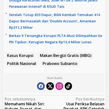
Diduga Keracunan MBG, Siswi MTsN 2 Seluma Jalani
Perawatan Intensif di RSUD Tais
Setelah Tutup 833 Dapur, BGN Kembali Temukan 414
Dapur Bermasalah dan ‘Double Account’, Amankan
Rp311,2 Miliar
Berkas 9 Tersangka Korupsi PLTA Musi Dilimpahkan ke
PN Tipikor, Kerugian Negara Rp13,4 Miliar Lunas
Kasus Korupsi
Makan Bergizi Gratis (MBG)
Politik Nasional
Prabowo Subianto
Ikuti Kami
N
Pos sebelumnya
Pos berikutnya
Memahami Nikah Siri:
Usai Periksa Belasan
a
Hukum, Syarat, dan
Pejabat, KPK Geledah