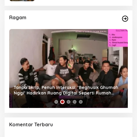
Ragam
as
Tanpa Skrip, Penuh Interaksi: ‘Beghusik Ghumah
W
Nggi’ Hadirkan Ruang Digital Seperti Rumah
Us
Sendiri
Komentar Terbaru