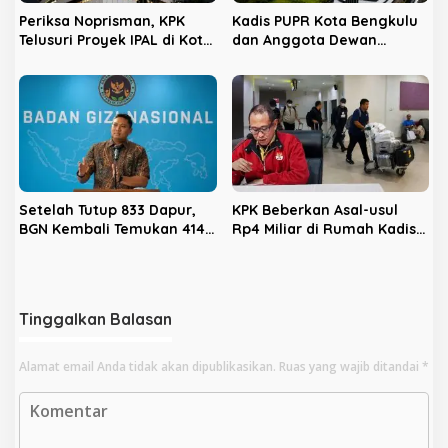
Periksa Noprisman, KPK
Kadis PUPR Kota Bengkulu
Telusuri Proyek IPAL di Kota
dan Anggota Dewan
Bengkulu
Diperiksa KPK Hari Ini
Setelah Tutup 833 Dapur,
KPK Beberkan Asal-usul
BGN Kembali Temukan 414
Rp4 Miliar di Rumah Kadis
Dapur Bermasalah dan
PUPR Kota Bengkulu
‘Double Account’, Amankan
Rp311,2 Miliar
Tinggalkan Balasan
Alamat email Anda tidak akan dipublikasikan.
Ruas yang wajib ditandai
*