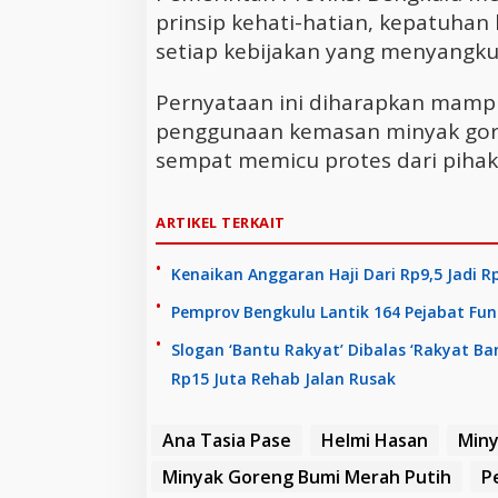
prinsip kehati-hatian, kepatuhan
setiap kebijakan yang menyangku
Pernyataan ini diharapkan mamp
penggunaan kemasan minyak gor
sempat memicu protes dari piha
ARTIKEL TERKAIT
Kenaikan Anggaran Haji Dari Rp9,5 Jadi 
Pemprov Bengkulu Lantik 164 Pejabat Fung
Slogan ‘Bantu Rakyat’ Dibalas ‘Rakyat B
Rp15 Juta Rehab Jalan Rusak
Ana Tasia Pase
Helmi Hasan
Min
Minyak Goreng Bumi Merah Putih
P