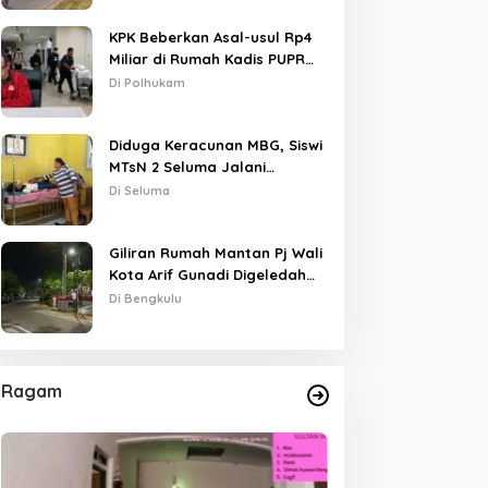
KPK Beberkan Asal-usul Rp4
Miliar di Rumah Kadis PUPR
Kota Bengkulu
Di Polhukam
Diduga Keracunan MBG, Siswi
MTsN 2 Seluma Jalani
Perawatan Intensif di RSUD
Di Seluma
Tais
Giliran Rumah Mantan Pj Wali
Kota Arif Gunadi Digeledah
KPK, Sinyal Pengusutan
Di Bengkulu
Meluas
Ragam