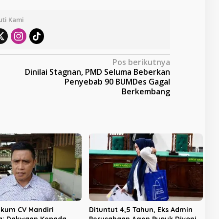
uti Kami
Pos berikutnya
Dinilai Stagnan, PMD Seluma Beberkan
Penyebab 90 BUMDes Gagal
Berkembang
kum CV Mandiri
Dituntut 4,5 Tahun, Eks Admin
a: Dakwaan Kepada
Perusahaan Agen Pupuk Divonis