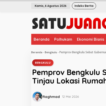
L
Kamis, 6 Agustus 2026
Indeks Berita
e
w
a
t
i
k
e
Beranda
Polhukam
Ekonomi Bisnis
k
o
n
Pemprov Bengkulu Sebut Gubernur
Beranda
-
Bengkulu
-
t
e
BENGKULU
n
Pemprov Bengkulu 
Tinjau Lokasi Ruma
Raghmad
12 Mei 2026