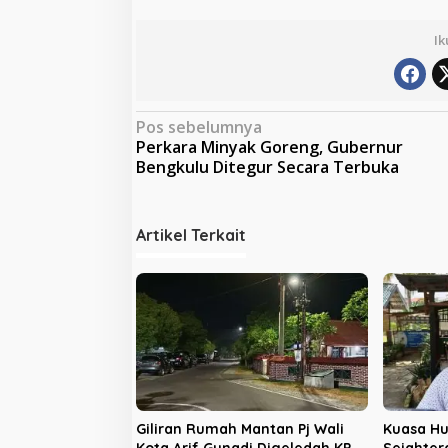
Ik
N
Pos sebelumnya
Perkara Minyak Goreng, Gubernur
a
Bengkulu Ditegur Secara Terbuka
v
i
Artikel Terkait
g
a
s
i
p
o
s
Giliran Rumah Mantan Pj Wali
Kuasa Hu
Kota Arif Gunadi Digeledah KPK,
Sejahter