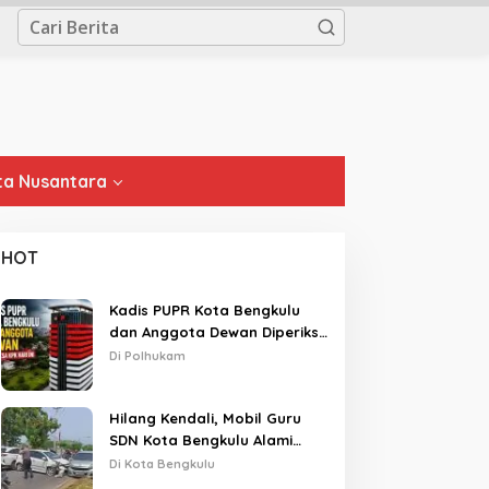
a Nusantara
HOT
Kadis PUPR Kota Bengkulu
dan Anggota Dewan Diperiksa
KPK Hari Ini
Di Polhukam
Hilang Kendali, Mobil Guru
SDN Kota Bengkulu Alami
Tabrakan Beruntun di Lampu
Di Kota Bengkulu
Merah