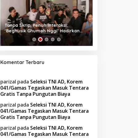
Tanpa Skrip, Penuh Interaksi:
Waspada! Gaya Hi
‘Beghusik Ghumah Nggi’ Hadirkan
Obesitas di Usia Pr
Ruang Digital Seperti Rumah Sendiri
Cara Mengatasiny
Komentar Terbaru
parizal
pada
Seleksi TNI AD, Korem
041/Gamas Tegaskan Masuk Tentara
Gratis Tanpa Pungutan Biaya
parizal
pada
Seleksi TNI AD, Korem
041/Gamas Tegaskan Masuk Tentara
Gratis Tanpa Pungutan Biaya
parizal
pada
Seleksi TNI AD, Korem
041/Gamas Tegaskan Masuk Tentara