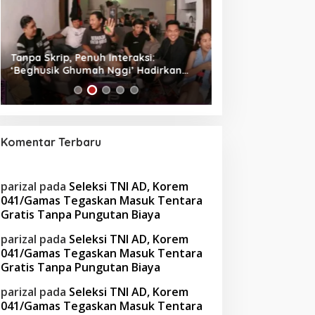
Tanpa Skrip, Penuh Interaksi:
Waspada! Gaya Hi
‘Beghusik Ghumah Nggi’ Hadirkan
Obesitas di Usia Pr
Ruang Digital Seperti Rumah Sendiri
Cara Mengatasiny
Komentar Terbaru
parizal
pada
Seleksi TNI AD, Korem
041/Gamas Tegaskan Masuk Tentara
Gratis Tanpa Pungutan Biaya
parizal
pada
Seleksi TNI AD, Korem
041/Gamas Tegaskan Masuk Tentara
Gratis Tanpa Pungutan Biaya
parizal
pada
Seleksi TNI AD, Korem
041/Gamas Tegaskan Masuk Tentara