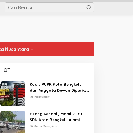
a Nusantara
HOT
Kadis PUPR Kota Bengkulu
dan Anggota Dewan Diperiksa
KPK Hari Ini
Di Polhukam
Hilang Kendali, Mobil Guru
SDN Kota Bengkulu Alami
Tabrakan Beruntun di Lampu
Di Kota Bengkulu
Merah