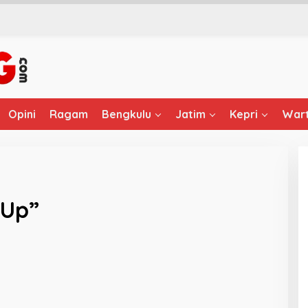
Opini
Ragam
Bengkulu
Jatim
Kepri
Wart
 Up”