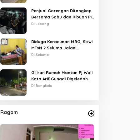
Penjual Gorengan Ditangkap
Bersama Sabu dan Ribuan Pil,
Nama Oknum APH Disebut
Di Lebong
Saat Interogasi
Diduga Keracunan MBG, Siswi
MTsN 2 Seluma Jalani
Perawatan Intensif di RSUD
Di Seluma
Tais
Giliran Rumah Mantan Pj Wali
Kota Arif Gunadi Digeledah
KPK, Sinyal Pengusutan
Di Bengkulu
Meluas
Ragam