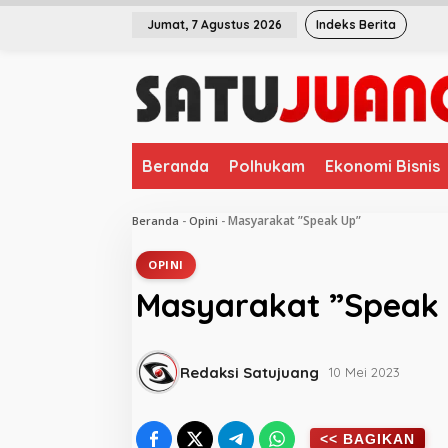
L
Jumat, 7 Agustus 2026
Indeks Berita
e
w
a
t
i
k
e
Beranda
Polhukam
Ekonomi Bisnis
k
o
n
Masyarakat ”Speak Up”
Beranda
-
Opini
-
t
e
OPINI
n
Masyarakat ”Speak
Redaksi Satujuang
10 Mei 2023