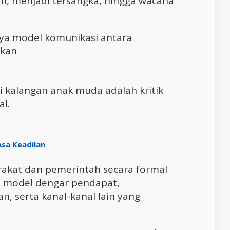
um, menjadi tersangka, hingga wacana
ya model komunikasi antara
akan
di kalangan anak muda adalah kritik
l.
Asa Keadilan
rakat dan pemerintah secara formal
ia model dengar pendapat,
n, serta kanal-kanal lain yang