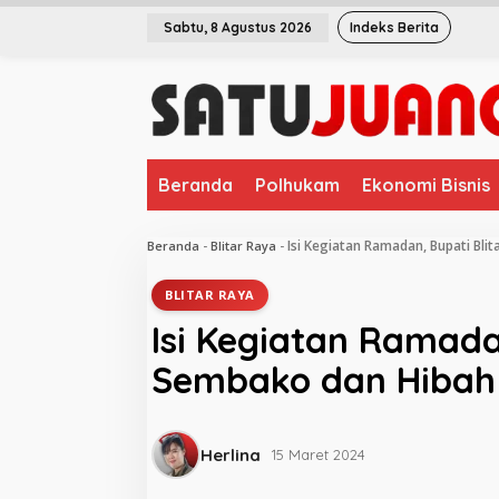
L
Sabtu, 8 Agustus 2026
Indeks Berita
e
w
a
t
i
k
e
Beranda
Polhukam
Ekonomi Bisnis
k
o
n
Isi Kegiatan Ramadan, Bupati Bli
Beranda
-
Blitar Raya
-
t
e
BLITAR RAYA
n
Isi Kegiatan Ramada
Sembako dan Hibah 
Herlina
15 Maret 2024