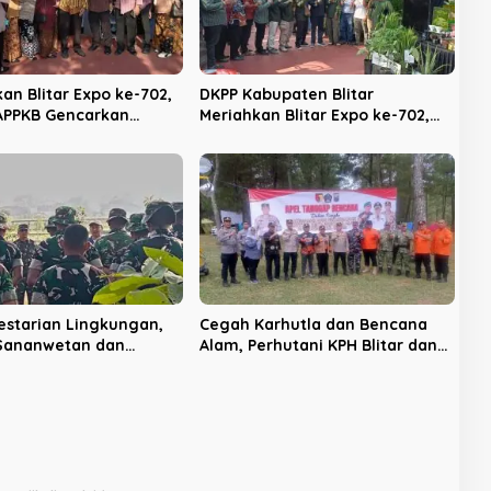
an Blitar Expo ke-702,
DKPP Kabupaten Blitar
APPKB Gencarkan
Meriahkan Blitar Expo ke-702,
asi KB dan Pencegahan
Unjuk Teknologi Pertanian
an Anak
Modern dan Produk Unggulan
estarian Lingkungan,
Cegah Karhutla dan Bencana
 Sananwetan dan
Alam, Perhutani KPH Blitar dan
 TP 533 Gelar Karya
Pemkab Gelar Apel Tanggap
Bencana