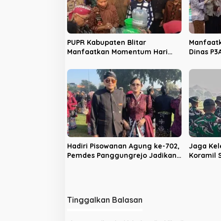
p
o
s
PUPR Kabupaten Blitar
Manfaatk
Manfaatkan Momentum Hari
Dinas P3
Jadi ke-702 untuk Dekatkan
Sosialis
Pelayanan Publik
Kekeras
Hadiri Pisowanan Agung ke-702,
Jaga Kel
Pemdes Panggungrejo Jadikan
Koramil
Ajang Silaturahmi dan ‘Ngasuh
Batalyon
Kawruh’
Bakti
Tinggalkan Balasan