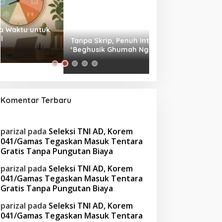
Tanpa Skrip, Penuh Interaksi:
Waspada! Gaya Hi
‘Beghusik Ghumah Nggi’ Hadirkan
Obesitas di Usia Pr
Ruang Digital Seperti Rumah Sendiri
Cara Mengatasiny
Komentar Terbaru
parizal
pada
Seleksi TNI AD, Korem
041/Gamas Tegaskan Masuk Tentara
Gratis Tanpa Pungutan Biaya
parizal
pada
Seleksi TNI AD, Korem
041/Gamas Tegaskan Masuk Tentara
Gratis Tanpa Pungutan Biaya
parizal
pada
Seleksi TNI AD, Korem
041/Gamas Tegaskan Masuk Tentara