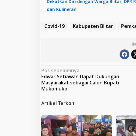
Dekatkan Diri dengan Warga Blitar, DPR 
dan Kulineran
Covid-19
Kabupaten Blitar
Pemka
Ik
N
Pos sebelumnya
Edwar Setiawan Dapat Dukungan
a
Masyarakat sebagai Calon Bupati
v
Mukomuko
i
Artikel Terkait
g
a
s
i