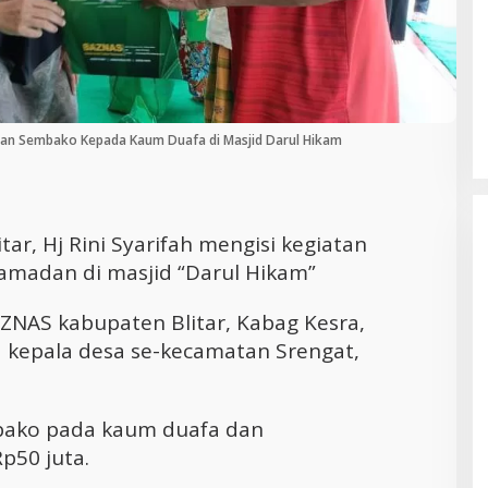
Cara Efektif Mengelola Waktu untuk
Produktivitas Maksimal
ahkan Sembako Kepada Kaum Duafa di Masjid Darul Hikam
itar, Hj Rini Syarifah mengisi kegiatan
amadan di masjid “Darul Hikam”
AZNAS kabupaten Blitar, Kabag Kesra,
 kepala desa se-kecamatan Srengat,
mbako pada kaum duafa dan
p50 juta.