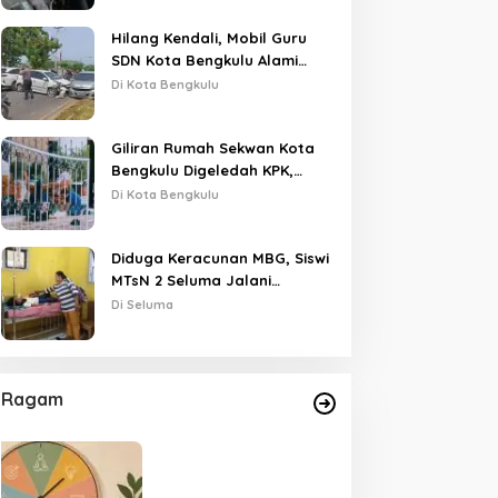
Hilang Kendali, Mobil Guru
SDN Kota Bengkulu Alami
Tabrakan Beruntun di Lampu
Di Kota Bengkulu
Merah
Giliran Rumah Sekwan Kota
Bengkulu Digeledah KPK,
Dikawal Polisi Bersenjata
Di Kota Bengkulu
Diduga Keracunan MBG, Siswi
MTsN 2 Seluma Jalani
Perawatan Intensif di RSUD
Di Seluma
Tais
Ragam