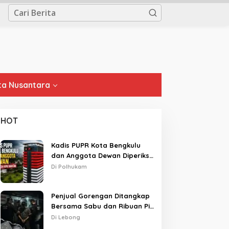
a Nusantara
HOT
Kadis PUPR Kota Bengkulu
dan Anggota Dewan Diperiksa
KPK Hari Ini
Di Polhukam
Penjual Gorengan Ditangkap
Bersama Sabu dan Ribuan Pil,
Nama Oknum APH Disebut
Di Lebong
Saat Interogasi