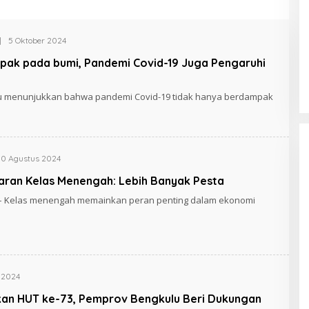
|
5 Oktober 2024
Cara Efektif Mengelola Waktu untuk
Produktivitas Maksimal
ak pada bumi, Pandemi Covid-19 Juga Pengaruhi
aru menunjukkan bahwa pandemi Covid-19 tidak hanya berdampak
30 Agustus 2024
aran Kelas Menengah: Lebih Banyak Pesta
m – Kelas menengah memainkan peran penting dalam ekonomi
i 2024
kan HUT ke-73, Pemprov Bengkulu Beri Dukungan