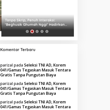
Tanpa Skrip, Penuh Interaksi:
Waspada! Gaya Hi
‘Beghusik Ghumah Nggi’ Hadirkan
Obesitas di Usia Pr
Ruang Digital Seperti Rumah Sendiri
Cara Mengatasiny
Komentar Terbaru
parizal
pada
Seleksi TNI AD, Korem
041/Gamas Tegaskan Masuk Tentara
Gratis Tanpa Pungutan Biaya
parizal
pada
Seleksi TNI AD, Korem
041/Gamas Tegaskan Masuk Tentara
Gratis Tanpa Pungutan Biaya
parizal
pada
Seleksi TNI AD, Korem
041/Gamas Tegaskan Masuk Tentara