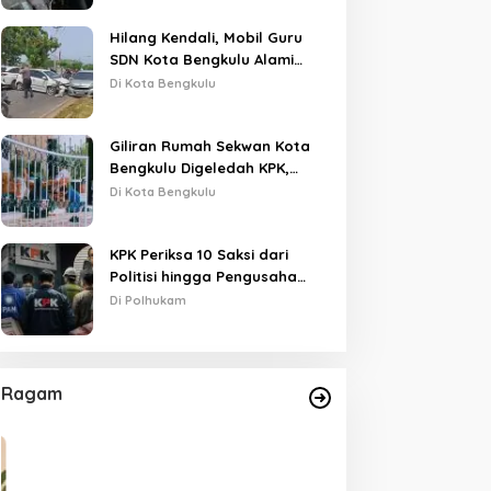
Hilang Kendali, Mobil Guru
SDN Kota Bengkulu Alami
Tabrakan Beruntun di Lampu
Di Kota Bengkulu
Merah
Giliran Rumah Sekwan Kota
Bengkulu Digeledah KPK,
BENGKULU
Dikawal Polisi Bersenjata
Di Kota Bengkulu
BI Bengkulu Rayakan HUT ke-73, Pemprov Bengkulu Beri Dukun
 Juli 2024
KPK Periksa 10 Saksi dari
Politisi hingga Pengusaha
Kost di Kota Bengkulu
Di Polhukam
Ragam
adis PUPR Kota Bengkulu
Soal Penggeledahan Rumah
an Anggota Dewan
Sekwan dan Mantan Pj Wali
periksa KPK Hari Ini
Kota Bengkulu, Ini Kata KPK