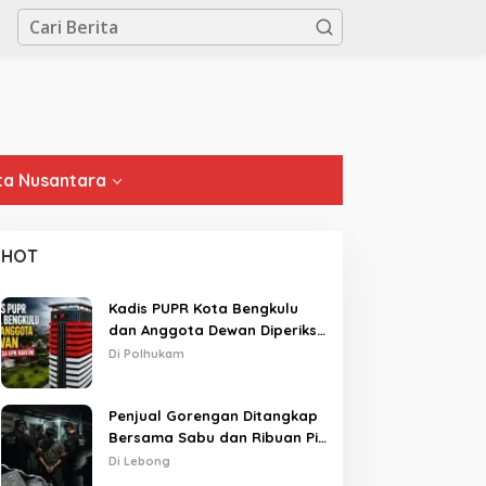
a Nusantara
HOT
Kadis PUPR Kota Bengkulu
dan Anggota Dewan Diperiksa
KPK Hari Ini
Di Polhukam
Penjual Gorengan Ditangkap
Bersama Sabu dan Ribuan Pil,
Nama Oknum APH Disebut
Di Lebong
Saat Interogasi