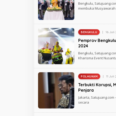
H
Bengkulu, Satujuang.com
U
R
A
E
membuka Musyawarah
N
D
G
A
K
S
I
S
|
16 Juli
BENGKULU
A
O
T
L
Pemprov Bengkulu
U
E
J
H
2024
U
R
A
A
Bengkulu, Satujuang.co
N
G
Kharisma Event Nusant
G
H
M
A
D
|
11 Juli
POLHUKAM
O
L
Terbukti Korupsi, 
E
H
Penjara
R
E
Jakarta, Satujuang.com 
D
secara
A
K
S
I