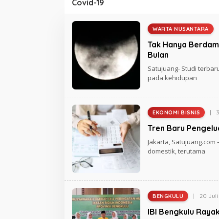
Covid-19
WARTA NUSANTARA
O
L
Tak Hanya Berdamp
E
H
Bulan
R
E
Satujuang- Studi terb
D
pada kehidupan
A
K
S
I
S
|
EKONOMI BISNIS
A
O
T
L
Tren Baru Pengelu
U
E
J
H
Jakarta, Satujuang.co
U
R
A
E
domestik, terutama
N
D
G
A
K
S
I
S
|
20 Jul
BENGKULU
A
O
T
L
IBI Bengkulu Raya
U
E
J