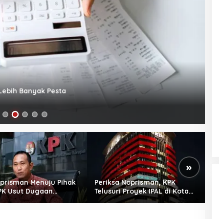
ebih Banyak Pesta
I
20
»
prisman Menuju Pihak
Periksa Noprisman, KPK
K
PK Usut Dugaan
Telusuri Proyek IPAL di Kota
d
isian Proyek di
Bengkulu
Di
 Bengkulu