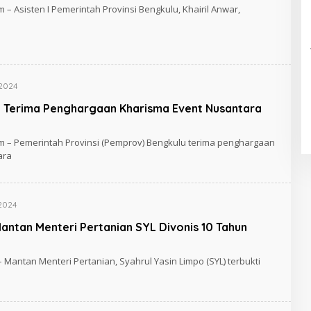
 – Asisten I Pemerintah Provinsi Bengkulu, Khairil Anwar,
 2024
 Terima Penghargaan Kharisma Event Nusantara
m – Pemerintah Provinsi (Pemprov) Bengkulu terima penghargaan
ara
 2024
Mantan Menteri Pertanian SYL Divonis 10 Tahun
– Mantan Menteri Pertanian, Syahrul Yasin Limpo (SYL) terbukti