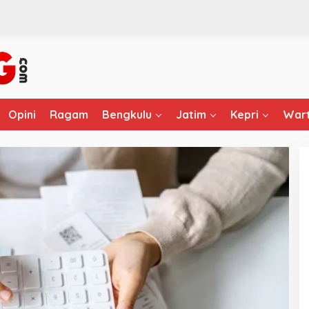
Opini
Ragam
Bengkulu
Jatim
Kepri
Wart