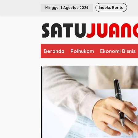
L
Minggu, 9 Agustus 2026
Indeks Berita
e
w
a
t
i
k
e
Beranda
Polhukam
Ekonomi Bisnis
k
o
n
t
e
n