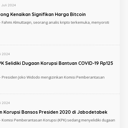
 Juli 2024
rong Kenaikan Signifikan Harga Bitcoin
– Fahmi Almuttaqin, seorang analis kripto terkemuka, menyoroti
i 2024
PK Selidiki Dugaan Korupsi Bantuan COVID-19 Rp125
 – Presiden Joko Widodo mengizinkan Komisi Pemberantasan
i 2024
an Korupsi Bansos Presiden 2020 di Jabodetabek
 – Komisi Pemberantasan Korupsi (KPK) sedang menyelidiki dugaan