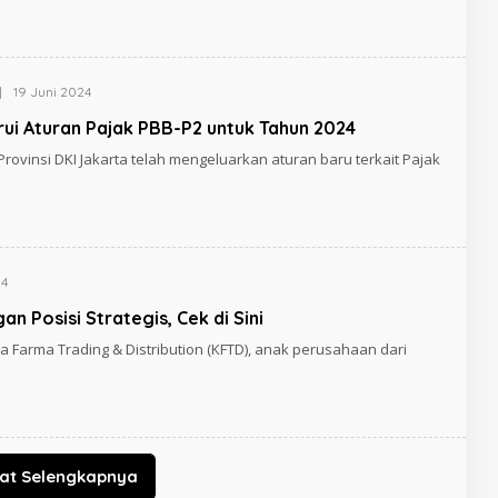
|
19 Juni 2024
rui Aturan Pajak PBB-P2 untuk Tahun 2024
rovinsi DKI Jakarta telah mengeluarkan aturan baru terkait Pajak
24
 Posisi Strategis, Cek di Sini
a Farma Trading & Distribution (KFTD), anak perusahaan dari
hat Selengkapnya