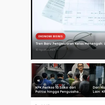
EKONOMI BISNIS
Tren Baru Pengeluaran Kelas Menengah: L
30 Agustus 2024
«
ledahan Rumah
KPK Periksa 10 Saksi dari
Dari No
antan Pj Wali
Politisi hingga Pengusaha
Lain: K
, Ini Kata KPK
Kost di Kota Bengkulu
Pengond
Pemkot