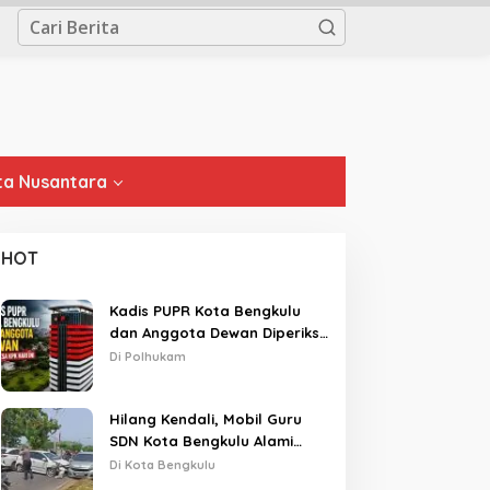
a Nusantara
HOT
Kadis PUPR Kota Bengkulu
dan Anggota Dewan Diperiksa
KPK Hari Ini
Di Polhukam
Hilang Kendali, Mobil Guru
SDN Kota Bengkulu Alami
Tabrakan Beruntun di Lampu
Di Kota Bengkulu
Merah