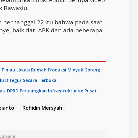
melampirkan bukti-bukti berupa video
k Bawaslu.
n per tanggal 22 itu bahwa pada saat
nye, baik dari APK dan ada beberapa
 Tinjau Lokasi Rumah Produksi Minyak Goreng
lu Ditegur Secara Terbuka
tas, DPRD Perjuangkan Infrastruktur ke Pusat
bianto
Rohidin Mersyah
uti Kami