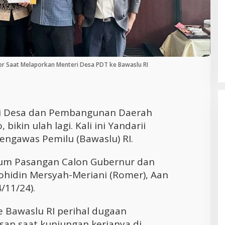
Cara Efektif Mengelola Waktu untuk
Produktivitas Maksimal
 Saat Melaporkan Menteri Desa PDT ke Bawaslu RI
i Desa dan Pembangunan Daerah
bikin ulah lagi. Kali ini Yandarii
ngawas Pemilu (Bawaslu) RI.
kum Pasangan Calon Gubernur dan
ohidin Mersyah-Meriani (Romer), Aan
/11/24).
 Bawaslu RI perihal dugaan
n saat kunjungan kerjanya di