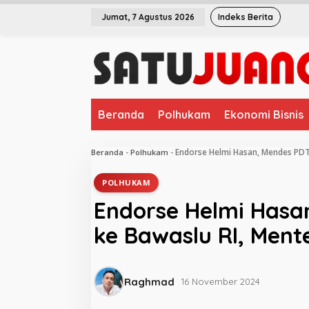
L
Jumat, 7 Agustus 2026
Indeks Berita
e
w
a
t
i
k
e
Beranda
Polhukam
Ekonomi Bisnis
k
o
n
Endorse Helmi Hasan, Mendes PDT 
Beranda
-
Polhukam
-
t
e
POLHUKAM
n
Endorse Helmi Hasa
ke Bawaslu RI, Ment
Raghmad
16 November 2024