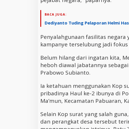
pejabat negara,” paparnya.
BACA JUGA:
Dediyanto Tuding Pelaporan Helmi Hasa
Penyalahgunaan fasilitas negara
kampanye terselubung jadi fokus 
Belum hilang dari ingatan kita,
heboh diawal jabatannya sebagai m
Prabowo Subianto.
Ia ketahuan menggunakan Kop su
pribadinya Haul ke-2 ibunya di P
Ma’mun, Kecamatan Pabuaran, K
Selain Kop surat yang salah gun
dan perangkat desa tersebut teri