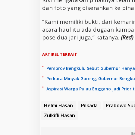
Riki mengatakan pihaknya telah 
dan foto yang diserahkan ke piha
“Kami memiliki bukti, dari kemari
acara haul itu ada dugaan kampa
pose dua jari juga,” katanya.
(Red)
ARTIKEL TERKAIT
Pemprov Bengkulu Sebut Gubernur Hanya
Perkara Minyak Goreng, Gubernur Bengku
Aspirasi Warga Pulau Enggano Jadi Priori
Helmi Hasan
Pilkada
Prabowo Su
Zulkifli Hasan
Ik