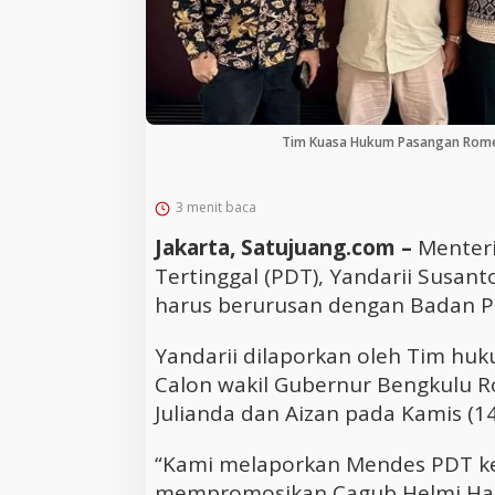
Tim Kuasa Hukum Pasangan Romer
3 menit baca
Jakarta, Satujuang.com –
Menter
Tertinggal (PDT), Yandarii Susanto, 
harus berurusan dengan Badan Pe
Yandarii dilaporkan oleh Tim hu
Calon wakil Gubernur Bengkulu R
Julianda dan Aizan pada Kamis (14
“Kami melaporkan Mendes PDT ke
mempromosikan Cagub Helmi Hasa