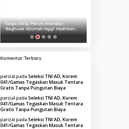
Tanpa Skrip, Penuh Interaksi:
Waspada! Gaya Hi
‘Beghusik Ghumah Nggi’ Hadirkan
Obesitas di Usia Pr
Ruang Digital Seperti Rumah Sendiri
Cara Mengatasiny
Komentar Terbaru
parizal
pada
Seleksi TNI AD, Korem
041/Gamas Tegaskan Masuk Tentara
Gratis Tanpa Pungutan Biaya
parizal
pada
Seleksi TNI AD, Korem
041/Gamas Tegaskan Masuk Tentara
Gratis Tanpa Pungutan Biaya
parizal
pada
Seleksi TNI AD, Korem
041/Gamas Tegaskan Masuk Tentara