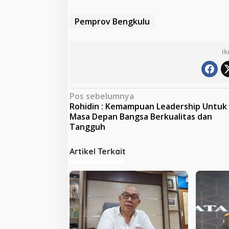
Pemprov Bengkulu
Ik
N
Pos sebelumnya
Rohidin : Kemampuan Leadership Untuk
a
Masa Depan Bangsa Berkualitas dan
v
Tangguh
i
Artikel Terkait
g
a
s
i
p
o