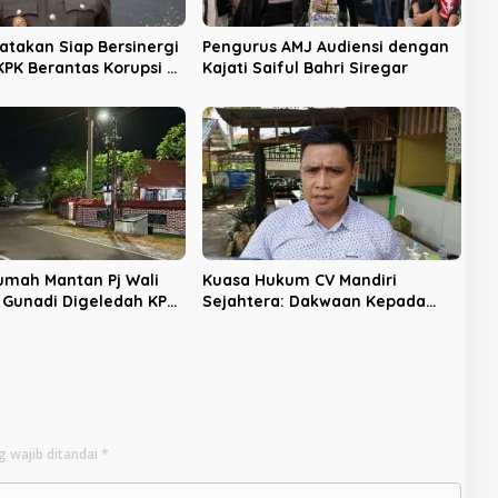
yatakan Siap Bersinergi
Pengurus AMJ Audiensi dengan
PK Berantas Korupsi di
Kajati Saiful Bahri Siregar
u
Rumah Mantan Pj Wali
Kuasa Hukum CV Mandiri
f Gunadi Digeledah KPK,
Sejahtera: Dakwaan Kepada
engusutan Meluas
Latifa Terbukti, Perkara Lain
Tetap Lanjut
g wajib ditandai
*