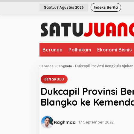
L
Sabtu, 8 Agustus 2026
Indeks Berita
e
w
a
t
i
k
e
Beranda
Polhukam
Ekonomi Bisnis
k
o
n
Dukcapil Provinsi Bengkulu Ajuka
Beranda
-
Bengkulu
-
t
e
BENGKULU
n
Dukcapil Provinsi B
Blangko ke Kemenda
Raghmad
17 September 2022