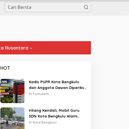
a Nusantara
HOT
Kadis PUPR Kota Bengkulu
dan Anggota Dewan Diperiksa
KPK Hari Ini
Di Polhukam
Hilang Kendali, Mobil Guru
SDN Kota Bengkulu Alami
Tabrakan Beruntun di Lampu
Di Kota Bengkulu
Merah