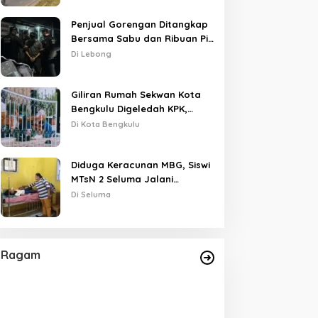
Penjual Gorengan Ditangkap
Bersama Sabu dan Ribuan Pil,
Nama Oknum APH Disebut
Di Lebong
Saat Interogasi
Giliran Rumah Sekwan Kota
Bengkulu Digeledah KPK,
Dikawal Polisi Bersenjata
Di Kota Bengkulu
Diduga Keracunan MBG, Siswi
MTsN 2 Seluma Jalani
Perawatan Intensif di RSUD
Di Seluma
Tais
Ragam