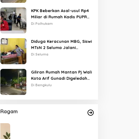
KPK Beberkan Asal-usul Rp4
Miliar di Rumah Kadis PUPR
Kota Bengkulu
Di Polhukam
Diduga Keracunan MBG, Siswi
MTsN 2 Seluma Jalani
Perawatan Intensif di RSUD
Di Seluma
Tais
Giliran Rumah Mantan Pj Wali
Kota Arif Gunadi Digeledah
KPK, Sinyal Pengusutan
Di Bengkulu
Meluas
Ragam