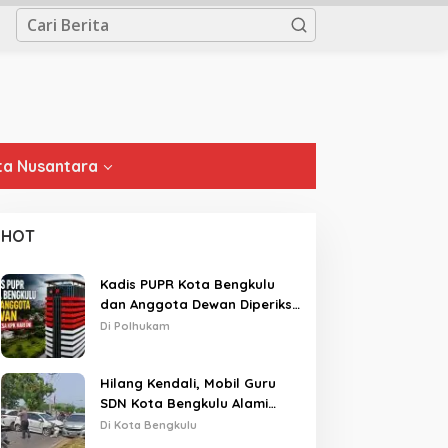
a Nusantara
HOT
Kadis PUPR Kota Bengkulu
dan Anggota Dewan Diperiksa
KPK Hari Ini
Di Polhukam
Hilang Kendali, Mobil Guru
SDN Kota Bengkulu Alami
Tabrakan Beruntun di Lampu
Di Kota Bengkulu
Merah