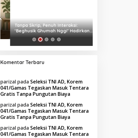
Tanpa Skrip, Penuh Interaksi:
Waspada! Gaya Hi
‘Beghusik Ghumah Nggi’ Hadirkan
Obesitas di Usia Pr
Ruang Digital Seperti Rumah Sendiri
Cara Mengatasiny
Komentar Terbaru
parizal
pada
Seleksi TNI AD, Korem
041/Gamas Tegaskan Masuk Tentara
Gratis Tanpa Pungutan Biaya
parizal
pada
Seleksi TNI AD, Korem
041/Gamas Tegaskan Masuk Tentara
Gratis Tanpa Pungutan Biaya
parizal
pada
Seleksi TNI AD, Korem
041/Gamas Tegaskan Masuk Tentara