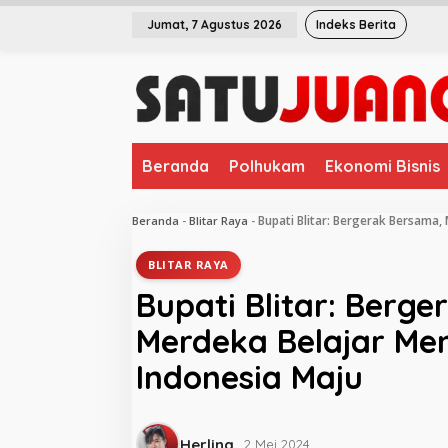
L
Jumat, 7 Agustus 2026
Indeks Berita
e
w
a
t
i
k
e
Beranda
Polhukam
Ekonomi Bisnis
k
o
n
Bupati Blitar: Bergerak Bersama,
Beranda
-
Blitar Raya
-
t
e
BLITAR RAYA
n
Bupati Blitar: Berg
Merdeka Belajar Men
Indonesia Maju
Herlina
2 Mei 2024