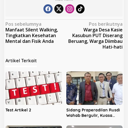
N
Pos sebelumnya
Pos berikutnya
Manfaat Silent Walking,
Warga Desa Kasie
a
Tingkatkan Kesehatan
Kasubun PUT Diserang
v
Mental dan Fisik Anda
Beruang, Warga Diimbau
Hati-hati
i
g
Artikel Terkait
a
s
i
p
o
s
Test Artikel 2
Sidang Praperadilan Rusdi
Wahab Bergulir, Kuasa
Hukum Optimis Uji Fakta di
Tahap Pembuktian