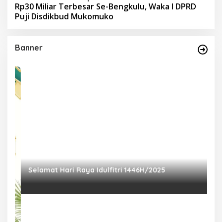
Rp30 Miliar Terbesar Se-Bengkulu, Waka I DPRD
Puji Disdikbud Mukomuko
Banner
Selamat Hari Raya Idulfitri 1446H/2025
P
Ra