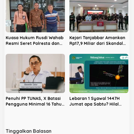
Kuasa Hukum Rusdi Wahab
Kejari Tanjabbar Amankan
Resmi Seret Polresta dan
Rp17,9 Miliar dari Skandal
Kejari Jambi ke
Lahan Sawit PT PSJ, Lahan
Praperadilan
Seribu Hektare Disita
Penuhi PP TUNAS, X Batasi
Lebaran 1 Syawal 1447H
Pengguna Minimal 16 Tahun
Jumat apa Sabtu? Hilal
dan Nonaktifkan Akun di
Belum Nampak
Indonesia
Tinggalkan Balasan