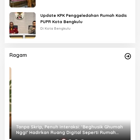
Update KPK Penggeledahan Rumah Kadis
PUPR Kota Bengkulu
Di Kota Bengkulu
Ragam
as
Tanpa Skrip, Penuh Interaksi: ‘Beghusik Ghumah
W
Nggi’ Hadirkan Ruang Digital Seperti Rumah
Us
Sendiri