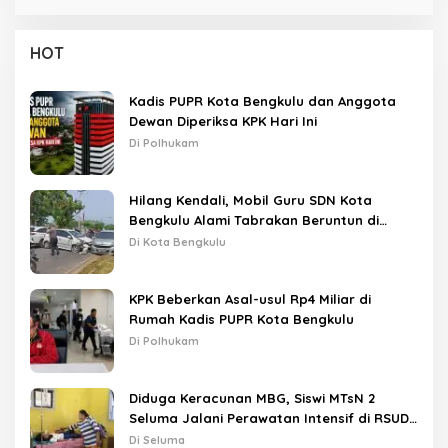
HOT
Kadis PUPR Kota Bengkulu dan Anggota
Dewan Diperiksa KPK Hari Ini
Di Polhukam
Hilang Kendali, Mobil Guru SDN Kota
Bengkulu Alami Tabrakan Beruntun di
Lampu Merah
Di Kota Bengkulu
KPK Beberkan Asal-usul Rp4 Miliar di
Rumah Kadis PUPR Kota Bengkulu
Di Polhukam
Diduga Keracunan MBG, Siswi MTsN 2
Seluma Jalani Perawatan Intensif di RSUD
Tais
Di Seluma