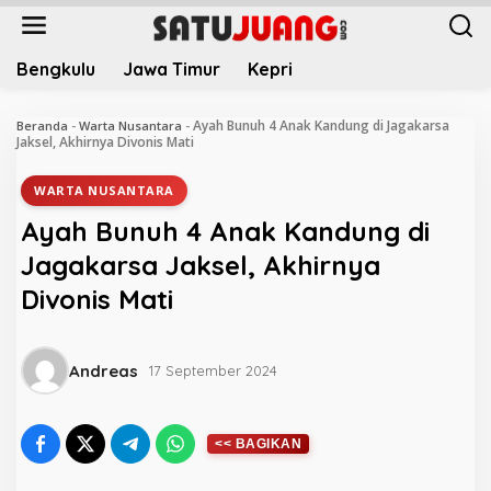
L
e
w
Bengkulu
Jawa Timur
Kepri
a
t
i
Ayah Bunuh 4 Anak Kandung di Jagakarsa
Beranda
-
Warta Nusantara
-
k
Jaksel, Akhirnya Divonis Mati
e
k
WARTA NUSANTARA
o
Ayah Bunuh 4 Anak Kandung di
n
t
Jagakarsa Jaksel, Akhirnya
e
Divonis Mati
n
Andreas
17 September 2024