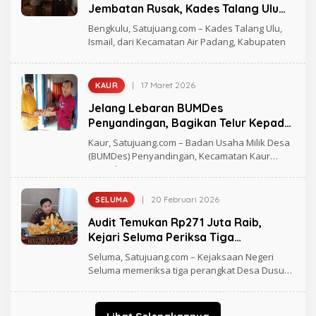
H
Jembatan Rusak, Kades Talang Ulu
R
Temui Anggota DPR RI
A
Bengkulu, Satujuang.com – Kades Talang Ulu,
G
Ismail, dari Kecamatan Air Padang, Kabupaten
H
M
A
D
|
17 Maret 2026
KAUR
O
L
Jelang Lebaran BUMDes
E
H
Penyandingan, Bagikan Telur Kepada
R
Masyarakat
A
Kaur, Satujuang.com – Badan Usaha Milik Desa
G
(BUMDes) Penyandingan, Kecamatan Kaur
H
Tengah,
M
A
D
|
20 Februari 2026
SELUMA
O
L
Audit Temukan Rp271 Juta Raib,
E
H
Kejari Seluma Periksa Tiga
D
Perangkat Desa Dusun Baru
I
Seluma, Satujuang.com – Kejaksaan Negeri
E
Seluma memeriksa tiga perangkat Desa Dusun
L
Baru
A
N
D
I