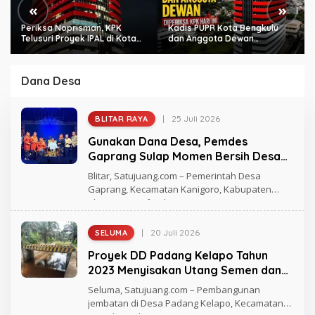
«
»
Periksa Noprisman, KPK
Kadis PUPR Kota Bengkulu
Telusuri Proyek IPAL di Kota
dan Anggota Dewan
Bengkulu
Diperiksa KPK Hari Ini
Dana Desa
|
25 Juli 2026
BLITAR RAYA
O
L
Gunakan Dana Desa, Pemdes
E
H
Gaprang Sulap Momen Bersih Desa
H
Jadi Benteng Antinarkoba
E
Blitar, Satujuang.com – Pemerintah Desa
R
Gaprang, Kecamatan Kanigoro, Kabupaten
L
Blitar, memanfaatkan peringatan
I
N
A
|
20 Juli 2026
SELUMA
O
L
Proyek DD Padang Kelapo Tahun
E
H
2023 Menyisakan Utang Semen dan
D
Upah Tukang
I
Seluma, Satujuang.com – Pembangunan
E
jembatan di Desa Padang Kelapo, Kecamatan
L