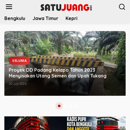
L
e
w
Bengkulu
Jawa Timur
Kepri
a
t
i
k
e
k
o
n
SELUMA
t
Proyek DD Padang Kelapo Tahun 2023
e
Menyisakan Utang Semen dan Upah Tukang
n
20 Juli 2026