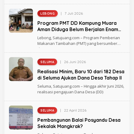
Semidang Alas
A
N
D
I
|
7 Juli 2026
LEBONG
O
K
L
A
Program PMT DD Kampung Muara
E
H
Aman Diduga Belum Berjalan Enam
F
Bulan
I
Lebong, Satujuang.com – Program Pemberian
C
Makanan Tambahan (PMT) yang bersumber
K
dari Dana
Y
P
R
A
|
26 Juni 2026
SELUMA
O
M
L
A
Realisasi Minim, Baru 10 dari 182 Desa
E
N
H
di Seluma Ajukan Dana Desa Tahap II
A
D
I
Seluma, Satujuang.com – Hingga akhir Juni 2026,
E
realisasi pengajuan Dana Desa (DD)
L
A
N
D
I
|
22 April 2026
SELUMA
O
K
L
A
Pembangunan Balai Posyandu Desa
E
H
Sekalak Mangkrak?
D
I