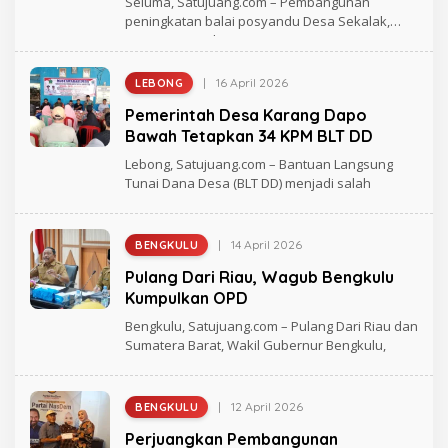
Seluma, Satujuang.com – Pembangunan
E
peningkatan balai posyandu Desa Sekalak,
L
Kecamatan Seluma Utara,
A
N
D
I
|
16 April 2026
LEBONG
O
K
L
A
Pemerintah Desa Karang Dapo
E
H
Bawah Tetapkan 34 KPM BLT DD
F
I
Lebong, Satujuang.com – Bantuan Langsung
C
Tunai Dana Desa (BLT DD) menjadi salah
K
Y
P
R
A
|
14 April 2026
BENGKULU
O
M
L
A
Pulang Dari Riau, Wagub Bengkulu
E
N
H
Kumpulkan OPD
A
R
A
Bengkulu, Satujuang.com – Pulang Dari Riau dan
G
Sumatera Barat, Wakil Gubernur Bengkulu,
H
M
A
D
|
12 April 2026
BENGKULU
O
L
Perjuangkan Pembangunan
E