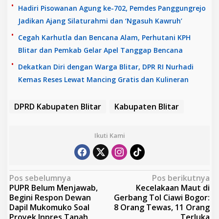
Hadiri Pisowanan Agung ke-702, Pemdes Panggungrejo
Jadikan Ajang Silaturahmi dan ‘Ngasuh Kawruh’
Cegah Karhutla dan Bencana Alam, Perhutani KPH
Blitar dan Pemkab Gelar Apel Tanggap Bencana
Dekatkan Diri dengan Warga Blitar, DPR RI Nurhadi
Kemas Reses Lewat Mancing Gratis dan Kulineran
DPRD Kabupaten Blitar
Kabupaten Blitar
Ikuti Kami
N
Pos sebelumnya
Pos berikutnya
PUPR Belum Menjawab,
Kecelakaan Maut di
a
Begini Respon Dewan
Gerbang Tol Ciawi Bogor:
v
Dapil Mukomuko Soal
8 Orang Tewas, 11 Orang
Proyek Inpres Tanah
Terluka