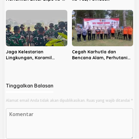
702, Unjuk Teknologi
Panggungrejo Jadikan
Pertanian Modern dan
Ajang Silaturahmi dan
Produk Unggulan
‘Ngasuh Kawruh’
Jaga Kelestarian
Cegah Karhutla dan
Lingkungan, Koramil
Bencana Alam, Perhutani
Sananwetan dan Batalyon
KPH Blitar dan Pemkab
TP 533 Gelar Karya Bakti
Gelar Apel Tanggap
Bencana
Tinggalkan Balasan
Alamat email Anda tidak akan dipublikasikan.
Ruas yang wajib ditandai
*