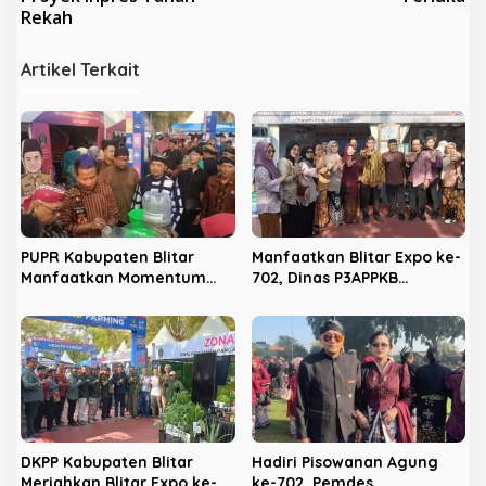
i
Rekah
g
a
Artikel Terkait
s
i
p
o
s
PUPR Kabupaten Blitar
Manfaatkan Blitar Expo ke-
Manfaatkan Momentum
702, Dinas P3APPKB
Hari Jadi ke-702 untuk
Gencarkan Sosialisasi KB
Dekatkan Pelayanan Publik
dan Pencegahan
Kekerasan Anak
DKPP Kabupaten Blitar
Hadiri Pisowanan Agung
Meriahkan Blitar Expo ke-
ke-702, Pemdes