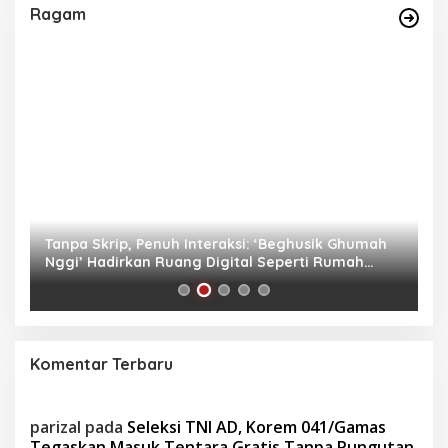
Ragam
as
Tanpa Skrip, Penuh Interaksi: ‘Beghusik Ghumah
W
Nggi’ Hadirkan Ruang Digital Seperti Rumah
Us
Sendiri
Komentar Terbaru
parizal
pada
Seleksi TNI AD, Korem 041/Gamas
Tegaskan Masuk Tentara Gratis Tanpa Pungutan