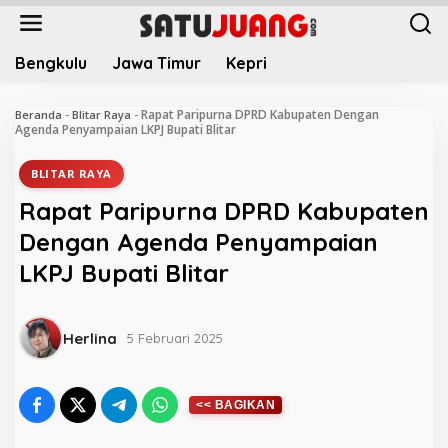
L
e
w
Bengkulu
Jawa Timur
Kepri
a
t
i
Rapat Paripurna DPRD Kabupaten Dengan
Beranda
-
Blitar Raya
-
k
Agenda Penyampaian LKPJ Bupati Blitar
e
k
BLITAR RAYA
o
Rapat Paripurna DPRD Kabupaten
n
t
Dengan Agenda Penyampaian
e
LKPJ Bupati Blitar
n
Herlina
5 Februari 2025