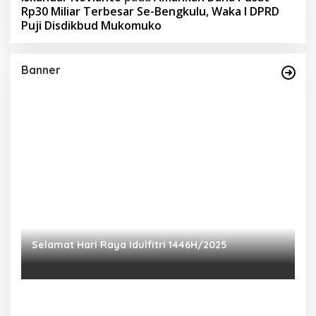
Rp30 Miliar Terbesar Se-Bengkulu, Waka I DPRD
Puji Disdikbud Mukomuko
Banner
Selamat Hari Raya Idulfitri 1446H/2025
P
Ra