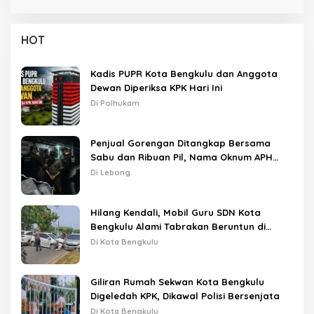
HOT
Kadis PUPR Kota Bengkulu dan Anggota
Dewan Diperiksa KPK Hari Ini
Di Polhukam
Penjual Gorengan Ditangkap Bersama
Sabu dan Ribuan Pil, Nama Oknum APH
Disebut Saat Interogasi
Di Lebong
Hilang Kendali, Mobil Guru SDN Kota
Bengkulu Alami Tabrakan Beruntun di
Lampu Merah
Di Kota Bengkulu
Giliran Rumah Sekwan Kota Bengkulu
Digeledah KPK, Dikawal Polisi Bersenjata
Di Kota Bengkulu