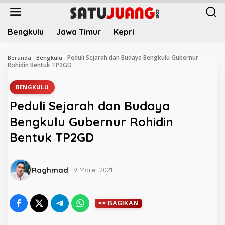
L
e
w
Bengkulu
Jawa Timur
Kepri
a
t
i
Peduli Sejarah dan Budaya Bengkulu Gubernur
Beranda
-
Bengkulu
-
k
Rohidin Bentuk TP2GD
e
k
BENGKULU
o
Peduli Sejarah dan Budaya
n
t
Bengkulu Gubernur Rohidin
e
Bentuk TP2GD
n
Raghmad
9 Maret 2021