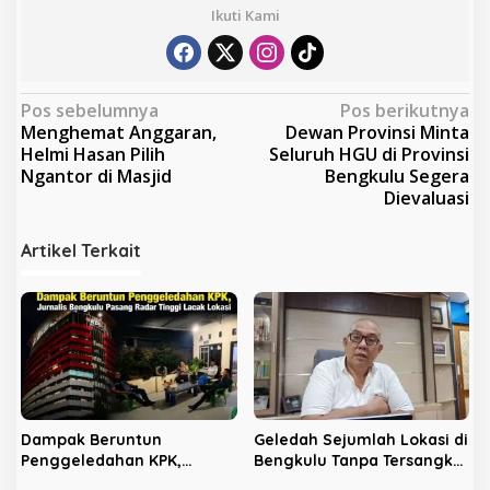
Ikuti Kami
N
Pos sebelumnya
Pos berikutnya
Menghemat Anggaran,
Dewan Provinsi Minta
a
Helmi Hasan Pilih
Seluruh HGU di Provinsi
v
Ngantor di Masjid
Bengkulu Segera
Dievaluasi
i
g
Artikel Terkait
a
s
i
p
o
s
Dampak Beruntun
Geledah Sejumlah Lokasi di
Penggeledahan KPK,
Bengkulu Tanpa Tersangka,
Jurnalis Bengkulu Pasang
LPHB Minta KPK Terbuka