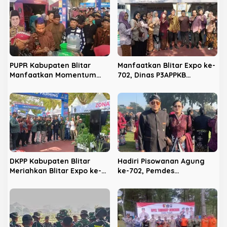
i
p
o
s
PUPR Kabupaten Blitar
Manfaatkan Blitar Expo ke-
Manfaatkan Momentum
702, Dinas P3APPKB
Hari Jadi ke-702 untuk
Gencarkan Sosialisasi KB
Dekatkan Pelayanan Publik
dan Pencegahan
Kekerasan Anak
DKPP Kabupaten Blitar
Hadiri Pisowanan Agung
Meriahkan Blitar Expo ke-
ke-702, Pemdes
702, Unjuk Teknologi
Panggungrejo Jadikan
Pertanian Modern dan
Ajang Silaturahmi dan
Produk Unggulan
‘Ngasuh Kawruh’