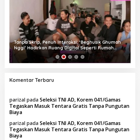
as
Tanpa Skrip, Penuh Interaksi: ‘Beghusik Ghumah
W
Nggi’ Hadirkan Ruang Digital Seperti Rumah
Us
Sendiri
Komentar Terbaru
parizal
pada
Seleksi TNI AD, Korem 041/Gamas
Tegaskan Masuk Tentara Gratis Tanpa Pungutan
Biaya
parizal
pada
Seleksi TNI AD, Korem 041/Gamas
Tegaskan Masuk Tentara Gratis Tanpa Pungutan
Biaya