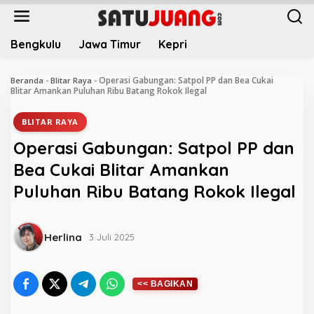
L
e
w
Bengkulu
Jawa Timur
Kepri
a
t
i
Operasi Gabungan: Satpol PP dan Bea Cukai
Beranda
-
Blitar Raya
-
k
Blitar Amankan Puluhan Ribu Batang Rokok Ilegal
e
k
BLITAR RAYA
o
Operasi Gabungan: Satpol PP dan
n
t
Bea Cukai Blitar Amankan
e
Puluhan Ribu Batang Rokok Ilegal
n
Herlina
3 Juli 2025