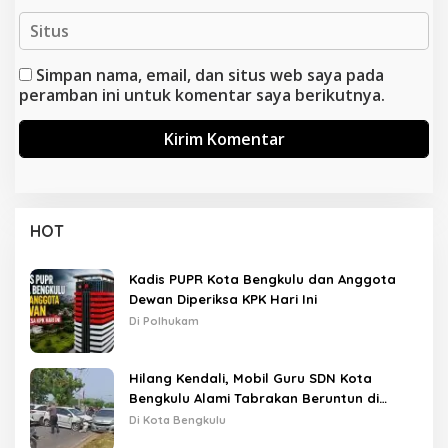
Simpan nama, email, dan situs web saya pada
peramban ini untuk komentar saya berikutnya.
HOT
Kadis PUPR Kota Bengkulu dan Anggota
Dewan Diperiksa KPK Hari Ini
Di Polhukam
Hilang Kendali, Mobil Guru SDN Kota
Bengkulu Alami Tabrakan Beruntun di
Lampu Merah
Di Kota Bengkulu