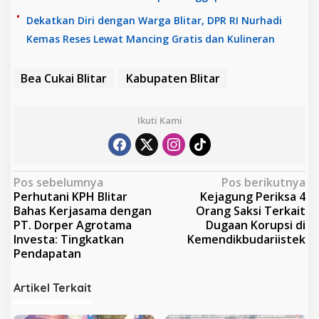
Dekatkan Diri dengan Warga Blitar, DPR RI Nurhadi
Kemas Reses Lewat Mancing Gratis dan Kulineran
Bea Cukai Blitar
Kabupaten Blitar
Ikuti Kami
N
Pos sebelumnya
Pos berikutnya
Perhutani KPH Blitar
Kejagung Periksa 4
a
Bahas Kerjasama dengan
Orang Saksi Terkait
v
PT. Dorper Agrotama
Dugaan Korupsi di
Investa: Tingkatkan
Kemendikbudariistek
i
Pendapatan
g
a
Artikel Terkait
s