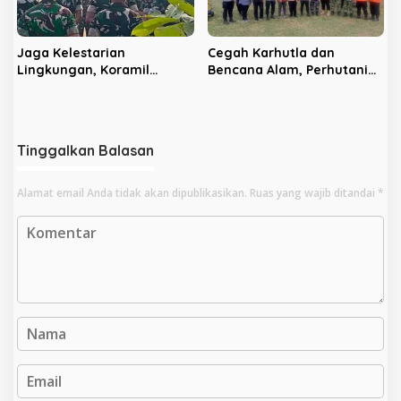
Jaga Kelestarian
Cegah Karhutla dan
Lingkungan, Koramil
Bencana Alam, Perhutani
Sananwetan dan Batalyon
KPH Blitar dan Pemkab
TP 533 Gelar Karya Bakti
Gelar Apel Tanggap
Bencana
Tinggalkan Balasan
Alamat email Anda tidak akan dipublikasikan.
Ruas yang wajib ditandai
*