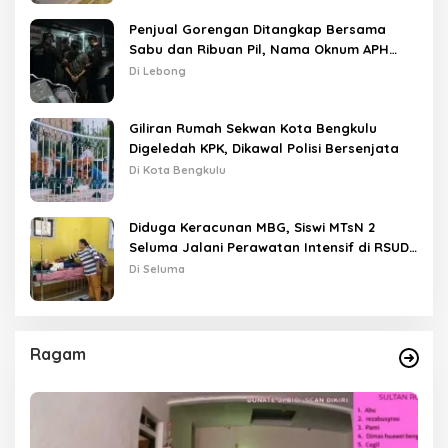
Penjual Gorengan Ditangkap Bersama
Sabu dan Ribuan Pil, Nama Oknum APH
Disebut Saat Interogasi
Di Lebong
Giliran Rumah Sekwan Kota Bengkulu
Digeledah KPK, Dikawal Polisi Bersenjata
Di Kota Bengkulu
Diduga Keracunan MBG, Siswi MTsN 2
Seluma Jalani Perawatan Intensif di RSUD
Tais
Di Seluma
Ragam