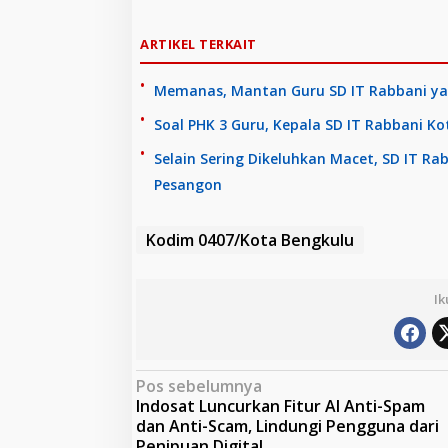
ARTIKEL TERKAIT
Memanas, Mantan Guru SD IT Rabbani yan
Soal PHK 3 Guru, Kepala SD IT Rabbani K
Selain Sering Dikeluhkan Macet, SD IT R
Pesangon
Kodim 0407/Kota Bengkulu
Ik
N
Pos sebelumnya
Indosat Luncurkan Fitur AI Anti-Spam
a
dan Anti-Scam, Lindungi Pengguna dari
v
Penipuan Digital