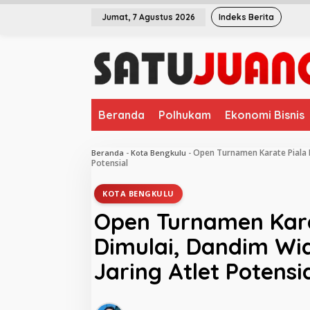
L
Jumat, 7 Agustus 2026
Indeks Berita
e
w
a
t
i
k
e
Beranda
Polhukam
Ekonomi Bisnis
k
o
n
Open Turnamen Karate Piala 
Beranda
-
Kota Bengkulu
-
t
Potensial
e
n
KOTA BENGKULU
Open Turnamen Kara
Dimulai, Dandim Wi
Jaring Atlet Potensi