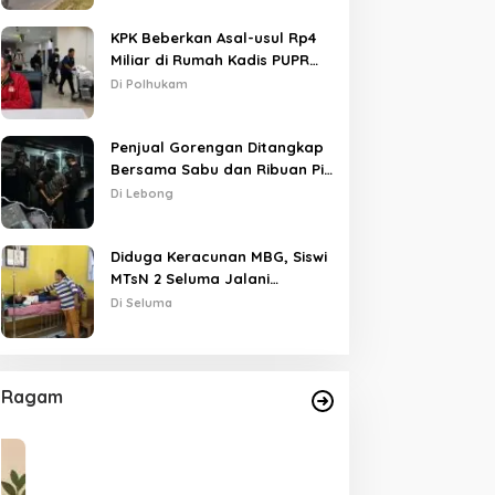
KPK Beberkan Asal-usul Rp4
Miliar di Rumah Kadis PUPR
Kota Bengkulu
Di Polhukam
Penjual Gorengan Ditangkap
Bersama Sabu dan Ribuan Pil,
Nama Oknum APH Disebut
Di Lebong
Saat Interogasi
Diduga Keracunan MBG, Siswi
MTsN 2 Seluma Jalani
Perawatan Intensif di RSUD
Di Seluma
Tais
Ragam