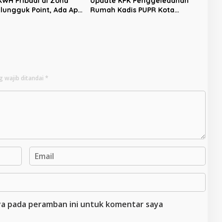
WH Pribadi di Zona
Update KPK Penggeledahan
lungguk Point, Ada Apa
Rumah Kadis PUPR Kota
PLN Bengkulu?
Bengkulu
g wajib ditandai
*
aya pada peramban ini untuk komentar saya