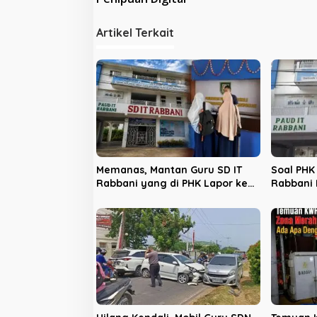
i
Artikel Terkait
g
a
s
i
p
o
s
Memanas, Mantan Guru SD IT
Soal PHK 
Rabbani yang di PHK Lapor ke
Rabbani 
Disnakertrans
Demi Mur