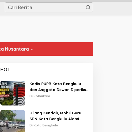
a Nusantara
HOT
Kadis PUPR Kota Bengkulu
dan Anggota Dewan Diperiksa
KPK Hari Ini
Di Polhukam
Hilang Kendali, Mobil Guru
SDN Kota Bengkulu Alami
Tabrakan Beruntun di Lampu
Di Kota Bengkulu
Merah