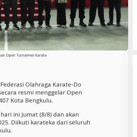
Cara Efektif Mengelola Waktu untuk
Produktivitas Maksimal
an Open Turnamen Karate
–
Federasi Olahraga Karate-Do
 secara resmi menggelar Open
407 Kota Bengkulu.
ari ini Jumat (8/8) dan akan
5. Diikuti karateka dari seluruh
ulu.