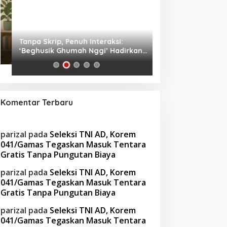
Tanpa Skrip, Penuh Interaksi:
Waspada! Gaya Hi
‘Beghusik Ghumah Nggi’ Hadirkan
Obesitas di Usia Pr
Ruang Digital Seperti Rumah Sendiri
Cara Mengatasiny
Komentar Terbaru
parizal
pada
Seleksi TNI AD, Korem
041/Gamas Tegaskan Masuk Tentara
Gratis Tanpa Pungutan Biaya
parizal
pada
Seleksi TNI AD, Korem
041/Gamas Tegaskan Masuk Tentara
Gratis Tanpa Pungutan Biaya
parizal
pada
Seleksi TNI AD, Korem
041/Gamas Tegaskan Masuk Tentara