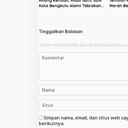
Hilang Kendali, Mobil Guru SDN
Temuan K
Kota Bengkulu Alami Tabrakan
Merah Be
Beruntun di Lampu Merah
Dengan 
Tinggalkan Balasan
Alamat email Anda tidak akan dipublikasikan.
Ruas yan
Simpan nama, email, dan situs web s
berikutnya.