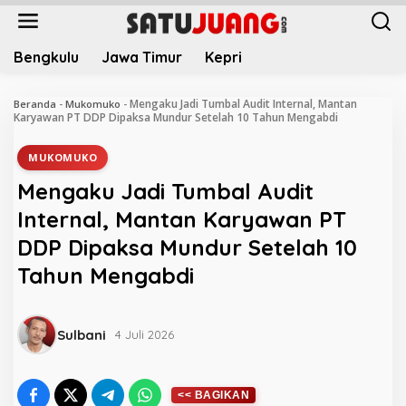
L
e
w
Bengkulu
Jawa Timur
Kepri
a
t
i
Mengaku Jadi Tumbal Audit Internal, Mantan
Beranda
-
Mukomuko
-
k
Karyawan PT DDP Dipaksa Mundur Setelah 10 Tahun Mengabdi
e
k
MUKOMUKO
o
Mengaku Jadi Tumbal Audit
n
t
Internal, Mantan Karyawan PT
e
DDP Dipaksa Mundur Setelah 10
n
Tahun Mengabdi
Sulbani
4 Juli 2026