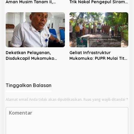
Aman Musim Tanam II,
Trik Nakal Pengepul Siram
Distan Mukomuko Warning
Sawit, Picu Harga TBS
Kios Nakal
Anjlok di Bawah Provinsi
Dekatkan Pelayanan,
Geliat Infrastruktur
Disdukcapil Mukomuko
Mukomuko: PUPR Mulai Titik
Buka Layanan Adminduk di
Nol Pembangunan Jalan
Kantor Camat Ipuh
dan Jembatan
Tinggalkan Balasan
Alamat email Anda tidak akan dipublikasikan.
Ruas yang wajib ditandai
*