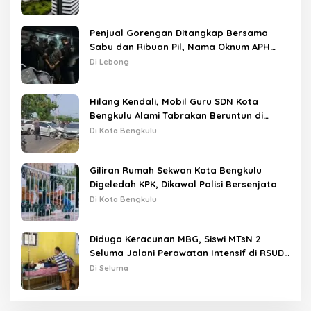
Penjual Gorengan Ditangkap Bersama
Sabu dan Ribuan Pil, Nama Oknum APH
Disebut Saat Interogasi
Di Lebong
Hilang Kendali, Mobil Guru SDN Kota
Bengkulu Alami Tabrakan Beruntun di
Lampu Merah
Di Kota Bengkulu
Giliran Rumah Sekwan Kota Bengkulu
Digeledah KPK, Dikawal Polisi Bersenjata
Di Kota Bengkulu
Diduga Keracunan MBG, Siswi MTsN 2
Seluma Jalani Perawatan Intensif di RSUD
Tais
Di Seluma