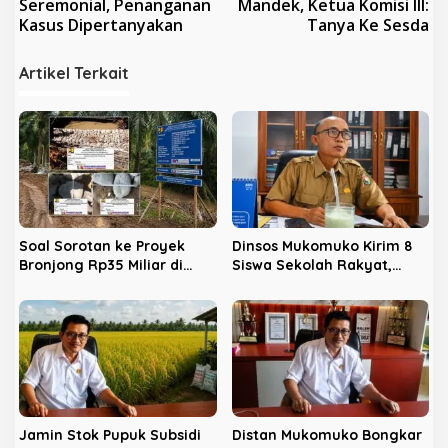
v
Seremonial, Penanganan
Mandek, Ketua Komisi III:
Kasus Dipertanyakan
Tanya Ke Sesda
i
g
Artikel Terkait
a
s
i
p
o
s
Soal Sorotan ke Proyek
Dinsos Mukomuko Kirim 8
Bronjong Rp35 Miliar di
Siswa Sekolah Rakyat,
Mukomuko, Ini Kata BWS
Kades Semambang
Sumatera VII
Makmur Siap Bantu
Semaksimal Mungkin
Jamin Stok Pupuk Subsidi
Distan Mukomuko Bongkar