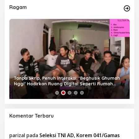
Ragam
as
Tanpa Skrip, Penuh Interaksi: ‘Beghusik Ghumah
W
Nggi’ Hadirkan Ruang Digital Seperti Rumah
Us
Sendiri
Komentar Terbaru
parizal
pada
Seleksi TNI AD, Korem 041/Gamas