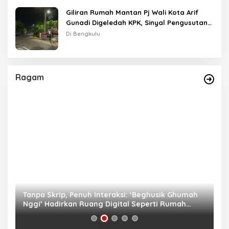
Giliran Rumah Mantan Pj Wali Kota Arif
Gunadi Digeledah KPK, Sinyal Pengusutan
Meluas
Di Bengkulu
Ragam
as
Tanpa Skrip, Penuh Interaksi: ‘Beghusik Ghumah
W
Nggi’ Hadirkan Ruang Digital Seperti Rumah
Us
Sendiri