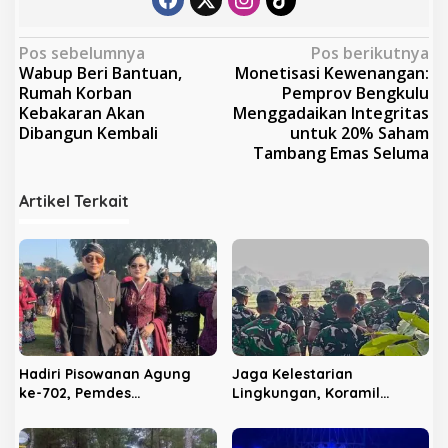
N
Pos sebelumnya
Pos berikutnya
Wabup Beri Bantuan,
Monetisasi Kewenangan:
a
Rumah Korban
Pemprov Bengkulu
v
Kebakaran Akan
Menggadaikan Integritas
Dibangun Kembali
untuk 20% Saham
i
Tambang Emas Seluma
g
a
Artikel Terkait
s
i
p
o
s
Hadiri Pisowanan Agung
Jaga Kelestarian
ke-702, Pemdes
Lingkungan, Koramil
Panggungrejo Jadikan
Sananwetan dan Batalyon
Ajang Silaturahmi dan
TP 533 Gelar Karya Bakti