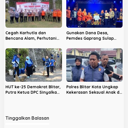
‘Ngasuh Kawruh’
Cegah Karhutla dan
Gunakan Dana Desa,
Bencana Alam, Perhutani
Pemdes Gaprang Sulap
KPH Blitar dan Pemkab
Momen Bersih Desa Jadi
Gelar Apel Tanggap
Benteng Antinarkoba
Bencana
HUT ke-25 Demokrat Blitar,
Polres Blitar Kota Ungkap
Putra Ketua DPC Sinyalkan
Kekerasan Seksual Anak di
Siap Nyaleg 2029
Udanawu, Pelaku Diancam
12 Tahun Penjara
Tinggalkan Balasan