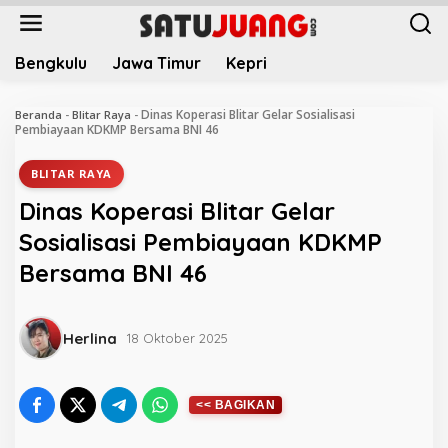
L
e
w
Bengkulu
Jawa Timur
Kepri
a
t
i
Dinas Koperasi Blitar Gelar Sosialisasi
Beranda
-
Blitar Raya
-
k
Pembiayaan KDKMP Bersama BNI 46
e
k
BLITAR RAYA
o
Dinas Koperasi Blitar Gelar
n
t
Sosialisasi Pembiayaan KDKMP
e
Bersama BNI 46
n
Herlina
18 Oktober 2025