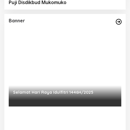
Puji Disdikbud Mukomuko
Banner
Selamat Hari Raya Idulfitri 1446H/2025
P
Ra