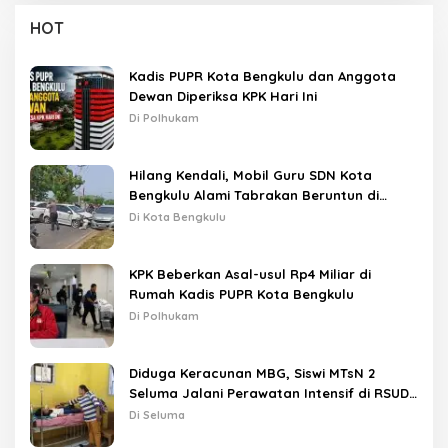
HOT
Kadis PUPR Kota Bengkulu dan Anggota
Dewan Diperiksa KPK Hari Ini
Di Polhukam
Hilang Kendali, Mobil Guru SDN Kota
Bengkulu Alami Tabrakan Beruntun di
Lampu Merah
Di Kota Bengkulu
KPK Beberkan Asal-usul Rp4 Miliar di
Rumah Kadis PUPR Kota Bengkulu
Di Polhukam
Diduga Keracunan MBG, Siswi MTsN 2
Seluma Jalani Perawatan Intensif di RSUD
Tais
Di Seluma