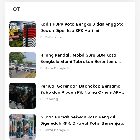
HOT
Kadis PUPR Kota Bengkulu dan Anggota
Dewan Diperiksa KPK Hari Ini
Di Polhukam
Hilang Kendali, Mobil Guru SDN Kota
Bengkulu Alami Tabrakan Beruntun di
Lampu Merah
Di Kota Bengkulu
Penjual Gorengan Ditangkap Bersama
Sabu dan Ribuan Pil, Nama Oknum APH
Disebut Saat Interogasi
Di Lebong
Giliran Rumah Sekwan Kota Bengkulu
Digeledah KPK, Dikawal Polisi Bersenjata
Di Kota Bengkulu