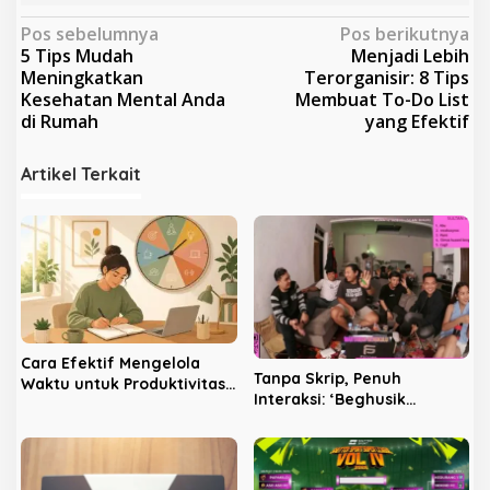
N
Pos sebelumnya
Pos berikutnya
5 Tips Mudah
Menjadi Lebih
a
Meningkatkan
Terorganisir: 8 Tips
v
Kesehatan Mental Anda
Membuat To-Do List
di Rumah
yang Efektif
i
g
Artikel Terkait
a
s
i
p
o
s
Cara Efektif Mengelola
Tanpa Skrip, Penuh
Waktu untuk Produktivitas
Interaksi: ‘Beghusik
Maksimal
Ghumah Nggi’ Hadirkan
Ruang Digital Seperti
Rumah Sendiri