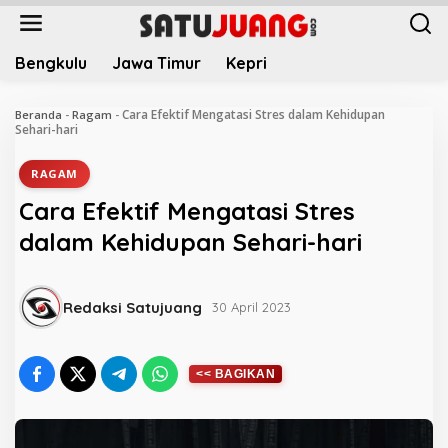
L
e
w
Bengkulu
Jawa Timur
Kepri
a
t
i
Cara Efektif Mengatasi Stres dalam Kehidupan
Beranda
-
Ragam
-
k
Sehari-hari
e
k
RAGAM
o
Cara Efektif Mengatasi Stres
n
t
dalam Kehidupan Sehari-hari
e
n
Redaksi Satujuang
30 April 2023