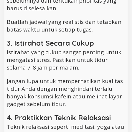
sebelumnya dan tentukan prioritas yang
harus diselesaikan.
Buatlah jadwal yang realistis dan tetapkan
batas waktu untuk setiap tugas.
3. Istirahat Secara Cukup
Istirahat yang cukup sangat penting untuk
mengatasi stres. Pastikan untuk tidur
selama 7-8 jam per malam.
Jangan lupa untuk memperhatikan kualitas
tidur Anda dengan menghindari terlalu
banyak konsumsi kafein atau melihat layar
gadget sebelum tidur.
4. Praktikkan Teknik Relaksasi
Teknik relaksasi seperti meditasi, yoga atau