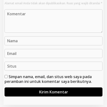
Alamat email Anda tidak akan dipublikasikan.
Ruas yang wajib ditandai
*
Simpan nama, email, dan situs web saya pada
peramban ini untuk komentar saya berikutnya.