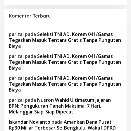
Komentar Terbaru
parizal
pada
Seleksi TNI AD, Korem 041/Gamas
Tegaskan Masuk Tentara Gratis Tanpa Pungutan
Biaya
parizal
pada
Seleksi TNI AD, Korem 041/Gamas
Tegaskan Masuk Tentara Gratis Tanpa Pungutan
Biaya
parizal
pada
Seleksi TNI AD, Korem 041/Gamas
Tegaskan Masuk Tentara Gratis Tanpa Pungutan
Biaya
parizal
pada
Nusron Wahid Ultimatum Jajaran
BPN: Pengukuran Tanah Maksimal 7 Hari,
Melanggar Siap-Siap Dipecat!
Iskandar Novianto
pada
Amankan Dana Pusat
Rp30 Miliar Terbesar Se-Bengkulu, Waka I DPRD