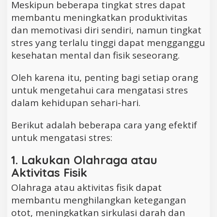
Meskipun beberapa tingkat stres dapat
membantu meningkatkan produktivitas
dan memotivasi diri sendiri, namun tingkat
stres yang terlalu tinggi dapat mengganggu
kesehatan mental dan fisik seseorang.
Oleh karena itu, penting bagi setiap orang
untuk mengetahui cara mengatasi stres
dalam kehidupan sehari-hari.
Berikut adalah beberapa cara yang efektif
untuk mengatasi stres:
1. Lakukan Olahraga atau
Aktivitas Fisik
Olahraga atau aktivitas fisik dapat
membantu menghilangkan ketegangan
otot, meningkatkan sirkulasi darah dan