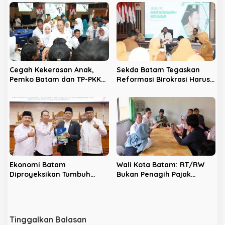
Cegah Kekerasan Anak,
Sekda Batam Tegaskan
Pemko Batam dan TP-PKK
Reformasi Birokrasi Harus
Ajak Masyarakat
Percepat dan Permudah
Berkontribusi
Pelayanan Publik
Ekonomi Batam
Wali Kota Batam: RT/RW
Diproyeksikan Tumbuh
Bukan Penagih Pajak
hingga 7,4 Persen, Pemko
Melainkan Bantu
Naikkan Target
Pemutakhiran Data
Pendapatan Daerah
Tinggalkan Balasan