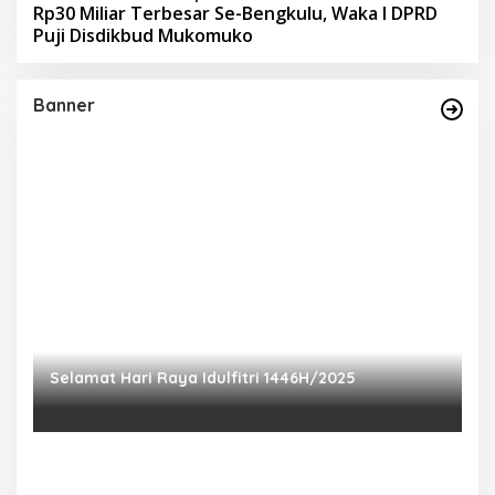
Rp30 Miliar Terbesar Se-Bengkulu, Waka I DPRD
Puji Disdikbud Mukomuko
Banner
Selamat Hari Raya Idulfitri 1446H/2025
P
Ra