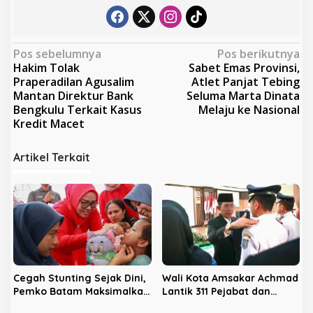
N
Pos sebelumnya
Pos berikutnya
Hakim Tolak
Sabet Emas Provinsi,
a
Praperadilan Agusalim
Atlet Panjat Tebing
v
Mantan Direktur Bank
Seluma Marta Dinata
Bengkulu Terkait Kasus
Melaju ke Nasional
i
Kredit Macet
g
a
Artikel Terkait
s
i
p
o
s
Cegah Stunting Sejak Dini,
Wali Kota Amsakar Achmad
Pemko Batam Maksimalkan
Lantik 311 Pejabat dan
Peran Posyandu
Kepala Sekolah