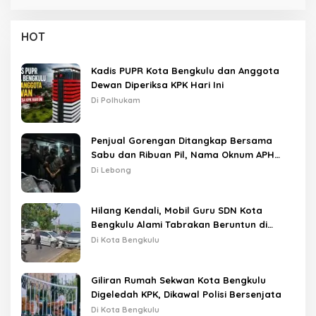
HOT
Kadis PUPR Kota Bengkulu dan Anggota
Dewan Diperiksa KPK Hari Ini
Di Polhukam
Penjual Gorengan Ditangkap Bersama
Sabu dan Ribuan Pil, Nama Oknum APH
Disebut Saat Interogasi
Di Lebong
Hilang Kendali, Mobil Guru SDN Kota
Bengkulu Alami Tabrakan Beruntun di
Lampu Merah
Di Kota Bengkulu
Giliran Rumah Sekwan Kota Bengkulu
Digeledah KPK, Dikawal Polisi Bersenjata
Di Kota Bengkulu