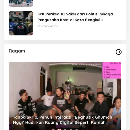
KPK Periksa 10 Saksi dari Politisi hingga
Pengusaha Kost di Kota Bengkulu
Di Polhukam
Ragam
as
Tanpa Skrip, Penuh Interaksi: ‘Beghusik Ghumah
W
Nggi’ Hadirkan Ruang Digital Seperti Rumah
Us
Sendiri