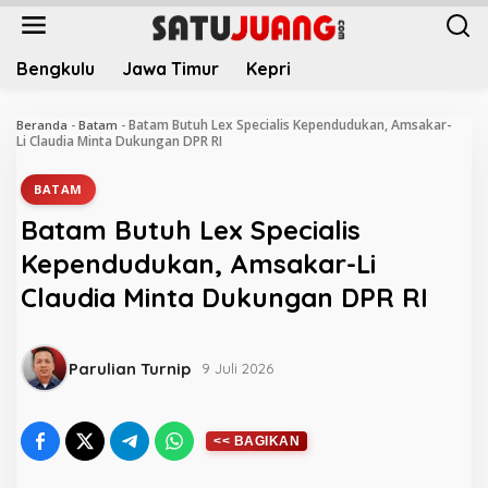
L
e
w
Bengkulu
Jawa Timur
Kepri
a
t
i
Batam Butuh Lex Specialis Kependudukan, Amsakar-
Beranda
-
Batam
-
k
Li Claudia Minta Dukungan DPR RI
e
k
BATAM
o
Batam Butuh Lex Specialis
n
t
Kependudukan, Amsakar-Li
e
Claudia Minta Dukungan DPR RI
n
Parulian Turnip
9 Juli 2026