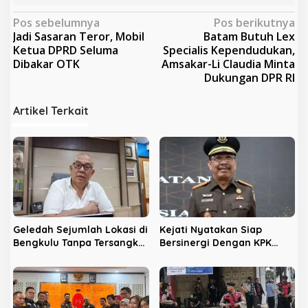
N
Pos sebelumnya
Pos berikutnya
Jadi Sasaran Teror, Mobil
Batam Butuh Lex
a
Ketua DPRD Seluma
Specialis Kependudukan,
v
Dibakar OTK
Amsakar-Li Claudia Minta
Dukungan DPR RI
i
g
Artikel Terkait
a
s
i
p
o
s
Geledah Sejumlah Lokasi di
Kejati Nyatakan Siap
Bengkulu Tanpa Tersangka,
Bersinergi Dengan KPK
LPHB Minta KPK Terbuka
Berantas Korupsi di
Bengkulu