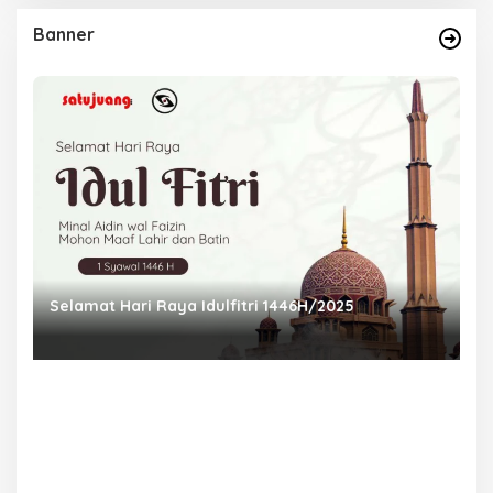
Banner
Selamat Hari Raya Idulfitri 1446H/2025
P
Ra