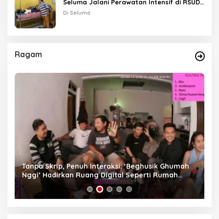
Seluma Jalani Perawatan Intensif di RSUD
Tais
Di Seluma
Ragam
as
Tanpa Skrip, Penuh Interaksi: ‘Beghusik Ghumah
W
Nggi’ Hadirkan Ruang Digital Seperti Rumah
Us
Sendiri