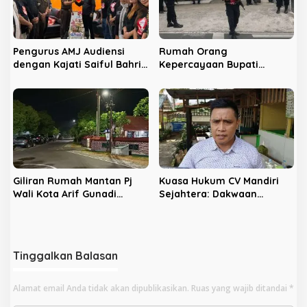
Pengurus AMJ Audiensi
Rumah Orang
dengan Kajati Saiful Bahri
Kepercayaan Bupati
Siregar
Nonaktif Rejang Lebong
Digeledah KPK
Giliran Rumah Mantan Pj
Kuasa Hukum CV Mandiri
Wali Kota Arif Gunadi
Sejahtera: Dakwaan
Digeledah KPK, Sinyal
Kepada Latifa Terbukti,
Pengusutan Meluas
Perkara Lain Tetap Lanjut
Tinggalkan Balasan
Alamat email Anda tidak akan dipublikasikan.
Ruas yang wajib ditandai
*