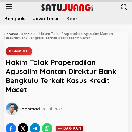
L
e
w
Bengkulu
Jawa Timur
Kepri
a
t
i
Hakim Tolak Praperadilan Agusalim Mantan
Beranda
-
Bengkulu
-
k
Direktur Bank Bengkulu Terkait Kasus Kredit Macet
e
k
BENGKULU
o
Hakim Tolak Praperadilan
n
t
Agusalim Mantan Direktur Bank
e
Bengkulu Terkait Kasus Kredit
n
Macet
Raghmad
9 Juli 2026