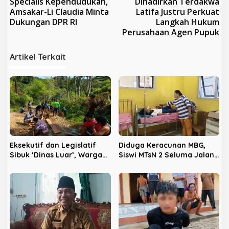
Specialis Kependudukan,
Dihadirkan Terdakwa
v
Amsakar-Li Claudia Minta
Latifa Justru Perkuat
Dukungan DPR RI
Langkah Hukum
i
Perusahaan Agen Pupuk
g
a
Artikel Terkait
s
i
p
o
s
Eksekutif dan Legislatif
Diduga Keracunan MBG,
Sibuk ‘Dinas Luar’, Warga
Siswi MTsN 2 Seluma Jalani
Seluma Swadaya Patungan
Perawatan Intensif di RSUD
Perbaiki Jalan
Tais