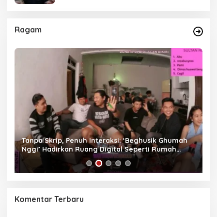
Ragam
as
Tanpa Skrip, Penuh Interaksi: ‘Beghusik Ghumah
W
Nggi’ Hadirkan Ruang Digital Seperti Rumah
Us
Sendiri
Komentar Terbaru