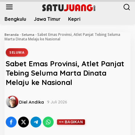
L
e
w
Bengkulu
Jawa Timur
Kepri
a
t
i
Sabet Emas Provinsi, Atlet Panjat Tebing Seluma
Beranda
-
Seluma
-
k
Marta Dinata Melaju ke Nasional
e
k
SELUMA
o
Sabet Emas Provinsi, Atlet Panjat
n
t
Tebing Seluma Marta Dinata
e
Melaju ke Nasional
n
Diel Andika
9 Juli 2026