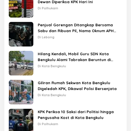
Dewan Diperiksa KPK Hari Ini
Di Polhukam
Penjual Gorengan Ditangkap Bersama
Sabu dan Ribuan Pil, Nama Oknum APH
Disebut Saat Interogasi
Di Lebong
Hilang Kendali, Mobil Guru SDN Kota
Bengkulu Alami Tabrakan Beruntun di
Lampu Merah
Di Kota Bengkulu
Giliran Rumah Sekwan Kota Bengkulu
Digeledah KPK, Dikawal Polisi Bersenjata
Di Kota Bengkulu
KPK Periksa 10 Saksi dari Politisi hingga
Pengusaha Kost di Kota Bengkulu
Di Polhukam