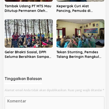
Tambak Udang PT MTS Mau
Kepergok Curi Alat
Ditutup Permanen Oleh
Pancing, Pemuda di
Pemkab Seluma
Seluma Babak Belur
Diamuk Massa
Gelar Bhakti Sosial, DPPI
Tekan Stunting, Pemdes
Seluma Bersihkan Sampah
Talang Beringin Rangkul
Plastik di Pantai Cemoro
Warga Lewat Rembuk Desa
Sewu
Tinggalkan Balasan
Alamat email Anda tidak akan dipublikasikan.
Ruas yang wajib ditandai
*