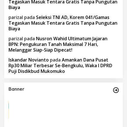
Tegaskan Masuk Tentara Gratis Tanpa Pungutan
Biaya
parizal
pada
Seleksi TNI AD, Korem 041/Gamas
Tegaskan Masuk Tentara Gratis Tanpa Pungutan
Biaya
parizal
pada
Nusron Wahid Ultimatum Jajaran
BPN: Pengukuran Tanah Maksimal 7 Hari,
Melanggar Siap-Siap Dipecat!
Iskandar Novianto
pada
Amankan Dana Pusat
Rp30 Miliar Terbesar Se-Bengkulu, Waka I DPRD
Puji Disdikbud Mukomuko
Banner