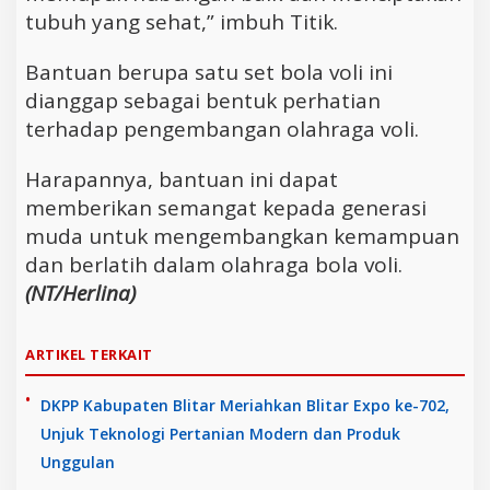
tubuh yang sehat,” imbuh Titik.
Bantuan berupa satu set bola voli ini
dianggap sebagai bentuk perhatian
terhadap pengembangan olahraga voli.
Harapannya, bantuan ini dapat
memberikan semangat kepada generasi
muda untuk mengembangkan kemampuan
dan berlatih dalam olahraga bola voli.
(NT/Herlina)
ARTIKEL TERKAIT
DKPP Kabupaten Blitar Meriahkan Blitar Expo ke-702,
Unjuk Teknologi Pertanian Modern dan Produk
Unggulan