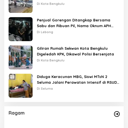
Lampu Merah
Di Kota Bengkulu
Penjual Gorengan Ditangkap Bersama
Sabu dan Ribuan Pil, Nama Oknum APH
Disebut Saat Interogasi
Di Lebong
Giliran Rumah Sekwan Kota Bengkulu
Digeledah KPK, Dikawal Polisi Bersenjata
Di Kota Bengkulu
Diduga Keracunan MBG, Siswi MTsN 2
Seluma Jalani Perawatan Intensif di RSUD
Tais
Di Seluma
Ragam