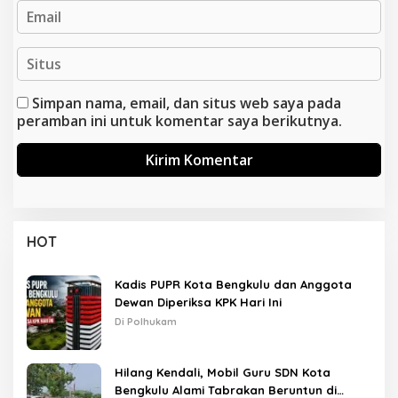
Simpan nama, email, dan situs web saya pada
peramban ini untuk komentar saya berikutnya.
HOT
Kadis PUPR Kota Bengkulu dan Anggota
Dewan Diperiksa KPK Hari Ini
Di Polhukam
Hilang Kendali, Mobil Guru SDN Kota
Bengkulu Alami Tabrakan Beruntun di