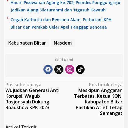
Hadiri Pisowanan Agung ke-702, Pemdes Panggungrejo
Jadikan Ajang Silaturahmi dan ‘Ngasuh Kawruh’
Cegah Karhutla dan Bencana Alam, Perhutani KPH
Blitar dan Pemkab Gelar Apel Tanggap Bencana
Kabupaten Blitar
Nasdem
Ikuti Kami
N
Pos sebelumnya
Pos berikutnya
Wujudkan Generasi Anti
Meskipun Anggaran
a
Korupsi, Wagub
Terbatas, Ketua KONI
v
Rosjonsyah Dukung
Kabupaten Blitar
Roadshow KPK 2023
Pastikan Atlet Tetap
i
Semangat
g
a
Artikel Terkait