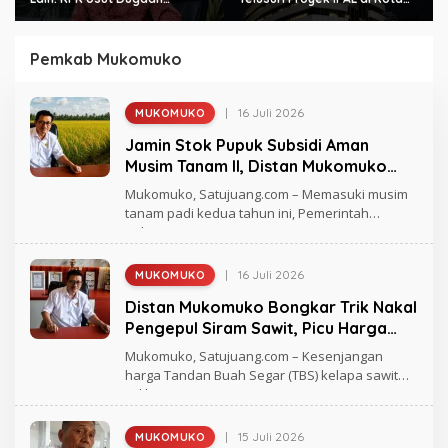
Pengondisian Proyek di
Bengkulu
Pemkot Bengkulu
Pemkab Mukomuko
|
16 Juli 2026
MUKOMUKO
O
L
Jamin Stok Pupuk Subsidi Aman
E
H
Musim Tanam II, Distan Mukomuko
S
Warning Kios Nakal
U
Mukomuko, Satujuang.com – Memasuki musim
L
tanam padi kedua tahun ini, Pemerintah
B
Kabupaten
A
N
I
|
16 Juli 2026
MUKOMUKO
O
L
Distan Mukomuko Bongkar Trik Nakal
E
H
Pengepul Siram Sawit, Picu Harga
S
TBS Anjlok di Bawah Provinsi
U
Mukomuko, Satujuang.com – Kesenjangan
L
harga Tandan Buah Segar (TBS) kelapa sawit
B
milik
A
N
I
|
15 Juli 2026
MUKOMUKO
O