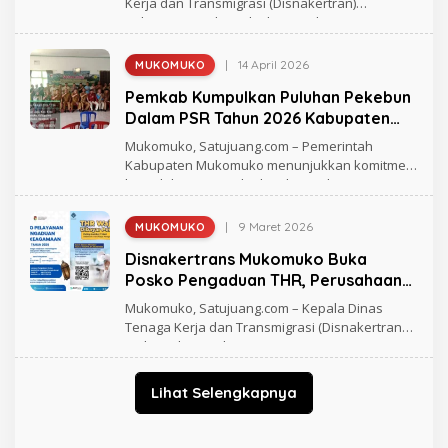
Kerja dan Transmigrasi (Disnakertran)
B
Kabupaten Mukomuko bergerak
A
N
I
|
14 April 2026
MUKOMUKO
O
L
Pemkab Kumpulkan Puluhan Pekebun
E
H
Dalam PSR Tahun 2026 Kabupaten
R
Mukomuko
A
Mukomuko, Satujuang.com – Pemerintah
G
Kabupaten Mukomuko menunjukkan komitmen
H
kuat dalam meningkatkan kesejahteraan
M
A
D
|
9 Maret 2026
MUKOMUKO
O
L
Disnakertrans Mukomuko Buka
E
H
Posko Pengaduan THR, Perusahaan
R
Nakal Terancam Sanksi Tegas
A
Mukomuko, Satujuang.com – Kepala Dinas
G
Tenaga Kerja dan Transmigrasi (Disnakertrans)
H
Mukomuko Nurdiana
M
A
D
Lihat Selengkapnya