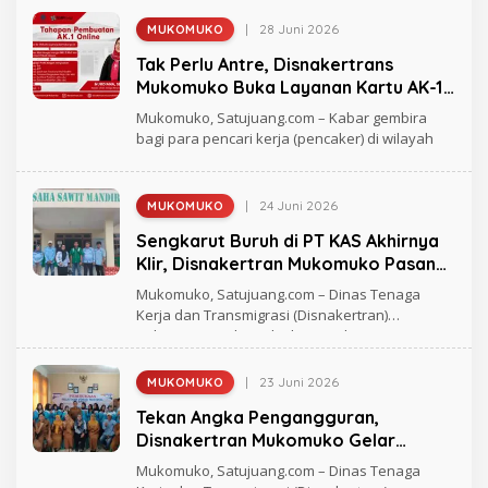
I
|
28 Juni 2026
MUKOMUKO
O
L
Tak Perlu Antre, Disnakertrans
E
H
Mukomuko Buka Layanan Kartu AK-1
S
Secara Online
U
Mukomuko, Satujuang.com – Kabar gembira
L
bagi para pencari kerja (pencaker) di wilayah
B
A
N
I
|
24 Juni 2026
MUKOMUKO
O
L
Sengkarut Buruh di PT KAS Akhirnya
E
H
Klir, Disnakertran Mukomuko Pasang
S
Badan Jamin Hak Pekerja
U
Mukomuko, Satujuang.com – Dinas Tenaga
L
Kerja dan Transmigrasi (Disnakertran)
B
Kabupaten Mukomuko bergerak
A
N
I
|
23 Juni 2026
MUKOMUKO
O
L
Tekan Angka Pengangguran,
E
H
Disnakertran Mukomuko Gelar
S
Pelatihan Practical Office Advance
U
Mukomuko, Satujuang.com – Dinas Tenaga
L