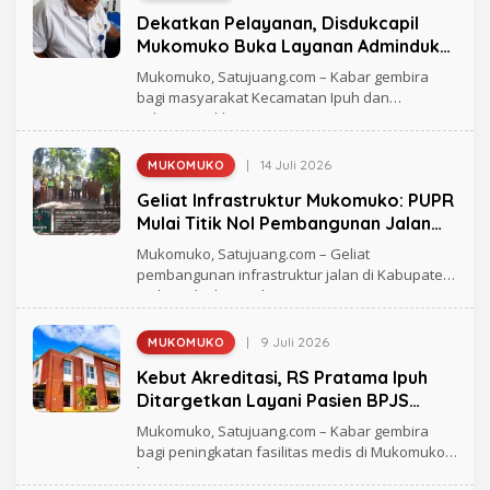
L
Dekatkan Pelayanan, Disdukcapil
E
H
Mukomuko Buka Layanan Adminduk
S
di Kantor Camat Ipuh
U
Mukomuko, Satujuang.com – Kabar gembira
L
bagi masyarakat Kecamatan Ipuh dan
B
sekitarnya, khususnya
A
N
I
|
14 Juli 2026
MUKOMUKO
O
L
Geliat Infrastruktur Mukomuko: PUPR
E
H
Mulai Titik Nol Pembangunan Jalan
S
dan Jembatan
U
Mukomuko, Satujuang.com – Geliat
L
pembangunan infrastruktur jalan di Kabupaten
B
Mukomuko kini mulai
A
N
I
|
9 Juli 2026
MUKOMUKO
O
L
Kebut Akreditasi, RS Pratama Ipuh
E
H
Ditargetkan Layani Pasien BPJS
S
Kesehatan Tahun Ini
U
Mukomuko, Satujuang.com – Kabar gembira
L
bagi peningkatan fasilitas medis di Mukomuko
B
bagian
A
N