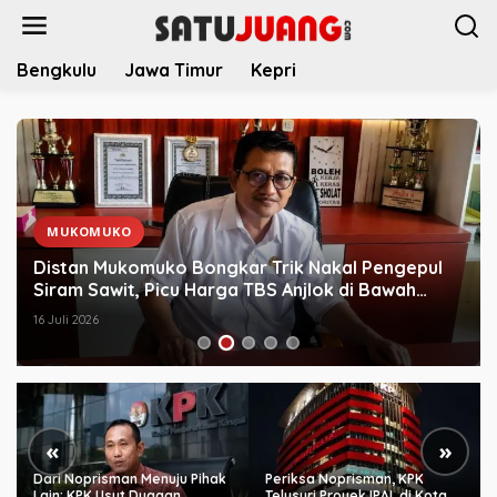
L
e
w
Bengkulu
Jawa Timur
Kepri
a
t
i
k
e
k
o
n
MUKOMUKO
t
Distan Mukomuko Bongkar Trik Nakal Pengepul
e
Siram Sawit, Picu Harga TBS Anjlok di Bawah
n
Provinsi
16 Juli 2026
«
»
Dari Noprisman Menuju Pihak
Periksa Noprisman, KPK
Lain: KPK Usut Dugaan
Telusuri Proyek IPAL di Kota