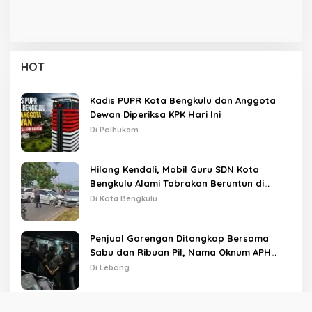
HOT
Kadis PUPR Kota Bengkulu dan Anggota
Dewan Diperiksa KPK Hari Ini
Di Polhukam
Hilang Kendali, Mobil Guru SDN Kota
Bengkulu Alami Tabrakan Beruntun di
Lampu Merah
Di Kota Bengkulu
Penjual Gorengan Ditangkap Bersama
Sabu dan Ribuan Pil, Nama Oknum APH
Disebut Saat Interogasi
Di Lebong
Giliran Rumah Sekwan Kota Bengkulu