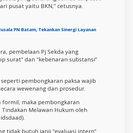
ri pusat yaitu BKN,” cetusnya.
usala PN Batam, Tekankan Sinergi Layanan
ra, pembelaan Pj Sekda yang
p surat” dan “kebenaran substansi”
l seperti pembongkaran paksa wajib
secara wewenang dan prosedur.
ra formil, maka pembongkaran
di Tindakan Melawan Hukum oleh
idsdaad).
 tidak butuh janji “evaluasi intern”