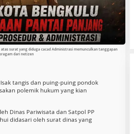
Cara Efektif Mengelola Waktu untuk
Produktivitas Maksimal
, atas surat yang diduga cacad Administrasi memunculkan tanggapan
eragam dari netizen
 Isak tangis dan puing-puing pondok
yisakan polemik hukum yang kian
h Dinas Pariwisata dan Satpol PP
ui didasari oleh surat dinas yang