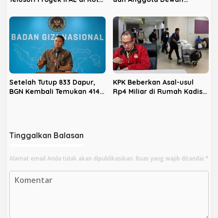
Bengkulu
Diperiksa KPK Hari Ini
Setelah Tutup 833 Dapur,
KPK Beberkan Asal-usul
BGN Kembali Temukan 414
Rp4 Miliar di Rumah Kadis
Dapur Bermasalah dan
PUPR Kota Bengkulu
‘Double Account’, Amankan
Rp311,2 Miliar
Tinggalkan Balasan
Alamat email Anda tidak akan dipublikasikan.
Ruas yang wajib ditandai
*