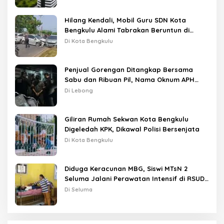
Hilang Kendali, Mobil Guru SDN Kota
Bengkulu Alami Tabrakan Beruntun di
Lampu Merah
Di Kota Bengkulu
Penjual Gorengan Ditangkap Bersama
Sabu dan Ribuan Pil, Nama Oknum APH
Disebut Saat Interogasi
Di Lebong
Giliran Rumah Sekwan Kota Bengkulu
Digeledah KPK, Dikawal Polisi Bersenjata
Di Kota Bengkulu
Diduga Keracunan MBG, Siswi MTsN 2
Seluma Jalani Perawatan Intensif di RSUD
Tais
Di Seluma