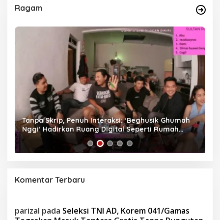
Ragam
as
Tanpa Skrip, Penuh Interaksi: ‘Beghusik Ghumah
W
Nggi’ Hadirkan Ruang Digital Seperti Rumah
Us
Sendiri
Komentar Terbaru
parizal
pada
Seleksi TNI AD, Korem 041/Gamas