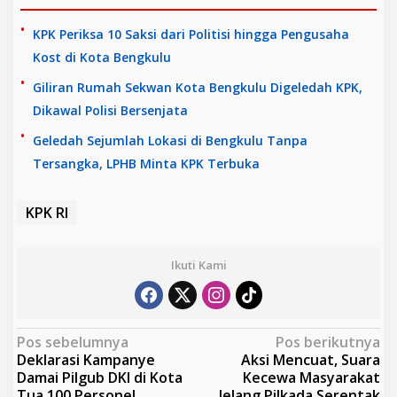
KPK Periksa 10 Saksi dari Politisi hingga Pengusaha
Kost di Kota Bengkulu
Giliran Rumah Sekwan Kota Bengkulu Digeledah KPK,
Dikawal Polisi Bersenjata
Geledah Sejumlah Lokasi di Bengkulu Tanpa
Tersangka, LPHB Minta KPK Terbuka
KPK RI
Ikuti Kami
N
Pos sebelumnya
Pos berikutnya
Deklarasi Kampanye
Aksi Mencuat, Suara
a
Damai Pilgub DKI di Kota
Kecewa Masyarakat
v
Tua,100 Personel
Jelang Pilkada Serentak