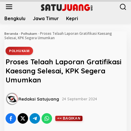
L
e
w
Bengkulu
Jawa Timur
Kepri
a
t
i
Proses Telaah Laporan Gratifikasi Kaesang
Beranda
-
Polhukam
-
k
Selesai, KPK Segera Umumkan
e
k
POLHUKAM
o
Proses Telaah Laporan Gratifikasi
n
t
Kaesang Selesai, KPK Segera
e
Umumkan
n
Redaksi Satujuang
24 September 2024