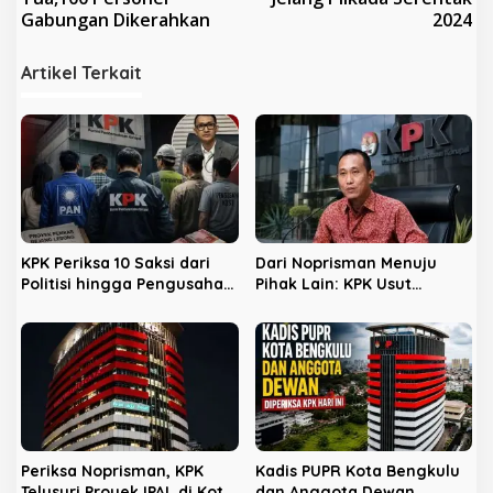
Gabungan Dikerahkan
2024
i
g
Artikel Terkait
a
s
i
p
o
s
KPK Periksa 10 Saksi dari
Dari Noprisman Menuju
Politisi hingga Pengusaha
Pihak Lain: KPK Usut
Kost di Kota Bengkulu
Dugaan Pengondisian
Proyek di Pemkot Bengkulu
Periksa Noprisman, KPK
Kadis PUPR Kota Bengkulu
Telusuri Proyek IPAL di Kota
dan Anggota Dewan