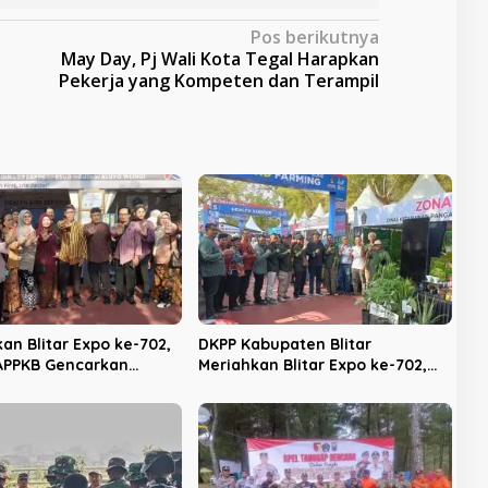
Pos berikutnya
May Day, Pj Wali Kota Tegal Harapkan
Pekerja yang Kompeten dan Terampil
an Blitar Expo ke-702,
DKPP Kabupaten Blitar
APPKB Gencarkan
Meriahkan Blitar Expo ke-702,
asi KB dan Pencegahan
Unjuk Teknologi Pertanian
an Anak
Modern dan Produk Unggulan