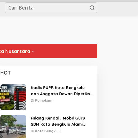
a Nusantara
HOT
Kadis PUPR Kota Bengkulu
dan Anggota Dewan Diperiksa
KPK Hari Ini
Di Polhukam
Hilang Kendali, Mobil Guru
SDN Kota Bengkulu Alami
Tabrakan Beruntun di Lampu
Di Kota Bengkulu
Merah