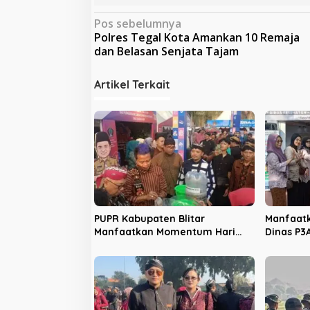
N
Pos sebelumnya
Polres Tegal Kota Amankan 10 Remaja
a
dan Belasan Senjata Tajam
v
i
Artikel Terkait
g
a
s
i
p
o
s
PUPR Kabupaten Blitar
Manfaatk
Manfaatkan Momentum Hari
Dinas P3
Jadi ke-702 untuk Dekatkan
Sosialis
Pelayanan Publik
Kekeras