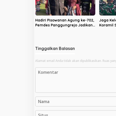
Hadiri Pisowanan Agung ke-702,
Jaga Kel
Pemdes Panggungrejo Jadikan
Koramil
Ajang Silaturahmi dan ‘Ngasuh
Batalyon
Kawruh’
Bakti
Tinggalkan Balasan
Alamat email Anda tidak akan dipublikasikan.
Ruas yan