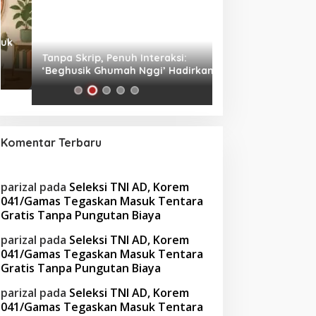
Tanpa Skrip, Penuh Interaksi:
Waspada! Gaya Hi
‘Beghusik Ghumah Nggi’ Hadirkan
Obesitas di Usia Pr
Ruang Digital Seperti Rumah Sendiri
Cara Mengatasiny
Komentar Terbaru
parizal
pada
Seleksi TNI AD, Korem
041/Gamas Tegaskan Masuk Tentara
Gratis Tanpa Pungutan Biaya
parizal
pada
Seleksi TNI AD, Korem
041/Gamas Tegaskan Masuk Tentara
Gratis Tanpa Pungutan Biaya
parizal
pada
Seleksi TNI AD, Korem
041/Gamas Tegaskan Masuk Tentara