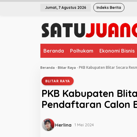
L
Jumat, 7 Agustus 2026
Indeks Berita
e
w
a
t
i
k
e
Beranda
Polhukam
Ekonomi Bisnis
k
o
n
PKB Kabupaten Blitar Secara Res
Beranda
-
Blitar Raya
-
t
e
BLITAR RAYA
n
PKB Kabupaten Blit
Pendaftaran Calon 
Herlina
1 Mei 2024