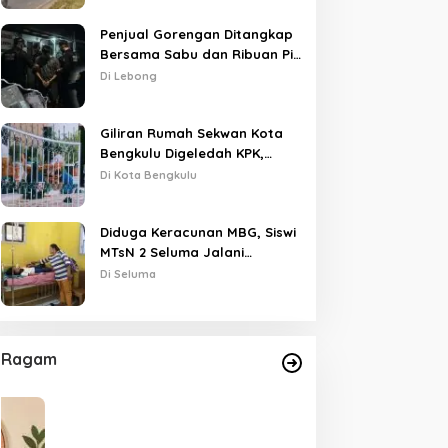
Penjual Gorengan Ditangkap
Bersama Sabu dan Ribuan Pil,
Nama Oknum APH Disebut
Di Lebong
Saat Interogasi
Giliran Rumah Sekwan Kota
Bengkulu Digeledah KPK,
Dikawal Polisi Bersenjata
Di Kota Bengkulu
Diduga Keracunan MBG, Siswi
MTsN 2 Seluma Jalani
Perawatan Intensif di RSUD
Di Seluma
Tais
Ragam