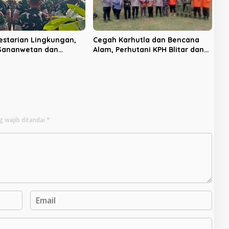
estarian Lingkungan,
Cegah Karhutla dan Bencana
 Sananwetan dan
Alam, Perhutani KPH Blitar dan
 TP 533 Gelar Karya
Pemkab Gelar Apel Tanggap
Bencana
g wajib ditandai
*